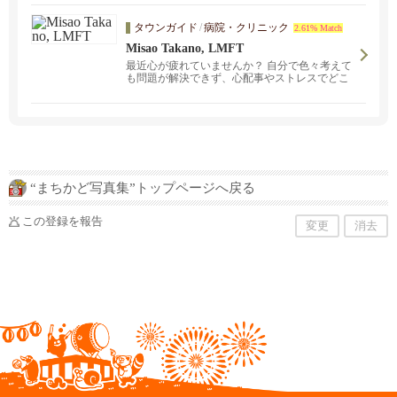
タウンガイド
/
病院・クリニック
2.61% Match
Misao Takano, LMFT
最近心が疲れていませんか？ 自分で色々考えて
も問題が解決できず、心配事やストレスでどこ
から手をつけていいかわからない状態が続いて
いるなら、一度 心のカウンセリング専門の臨床
心理士と話してみませんか？CA州公認の日本人
臨床心理士がオンラインでのカウンセリングを
日本語・英語の両方で受け付けています。まず
は30分の初回無料コンサルテーションから。202
6年６月１５日から7月３１日まで夏季休業いた
します。８月１日より通常業務となります。お
“まちかど写真集”トップページへ戻る
急ぎの方はメールでご連絡をください。
この登録を報告
変更
消去