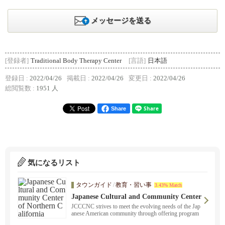
メッセージを送る
[登録者]
Traditional Body Therapy Center
[言語]
日本語
登録日 :
2022/04/26
掲載日 :
2022/04/26
変更日 :
2022/04/26
総閲覧数 :
1951 人
Share
気になるリスト
タウンガイド
/
教育・習い事
3.43% Match
Japanese Cultural and Community Center
of Northern California
JCCCNC strives to meet the evolving needs of the Jap
anese American community through offering program
s, affordable services and facility usage.