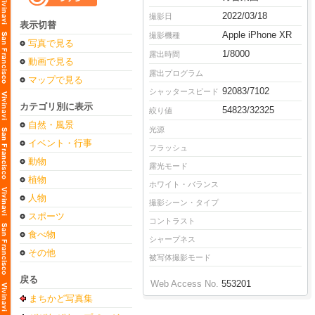
2022/03/18
撮影日
表示切替
Apple iPhone XR
撮影機種
写真で見る
1/8000
露出時間
動画で見る
露出プログラム
マップで見る
92083/7102
シャッタースピード
カテゴリ別に表示
54823/32325
絞り値
自然・風景
光源
イベント・行事
フラッシュ
動物
露光モード
植物
ホワイト・バランス
人物
撮影シーン・タイプ
スポーツ
コントラスト
食べ物
シャープネス
その他
被写体撮影モード
戻る
Web Access No.
553201
まちかど写真集