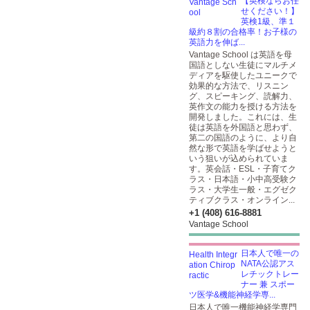
【英検ならお任
せください！】
英検1級、準１
級約８割の合格率！お子様の
英語力を伸ば...
Vantage School は英語を母
国語としない生徒にマルチメ
ディアを駆使したユニークで
効果的な方法で、リスニン
グ、スピーキング、読解力、
英作文の能力を授ける方法を
開発しました。これには、生
徒は英語を外国語と思わず、
第二の国語のように、より自
然な形で英語を学ばせようと
いう狙いが込められていま
す。英会話・ESL・子育てク
ラス・日本語・小中高受験ク
ラス・大学生一般・エグゼク
ティブクラス・オンライン...
+1 (408) 616-8881
Vantage School
日本人で唯一の
NATA公認アス
レチックトレー
ナー 兼 スポー
ツ医学&機能神経学専...
日本人で唯一機能神経学専門