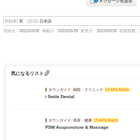
[登録者]
実
[言語]
日本語
登録日 :
2022/03/28
掲載日 :
2022/03/28
変更日 :
2022/03/28
総閲覧数 :
気になるリスト
タウンガイド
/
病院・クリニック
18.48% Match
i Smile Dental
タウンガイド
/
美容・健康
15.84% Match
PSW Acupuncture & Massage