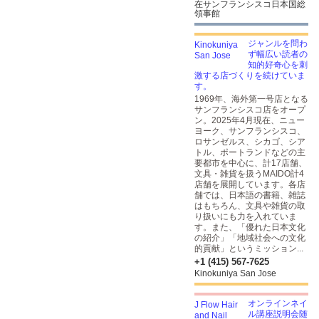
在サンフランシスコ日本国総
領事館
ジャンルを問わ
ず幅広い読者の
知的好奇心を刺
激する店づくりを続けていま
す。
1969年、海外第一号店となる
サンフランシスコ店をオープ
ン。2025年4月現在、ニュー
ヨーク、サンフランシスコ、
ロサンゼルス、シカゴ、シア
トル、ポートランドなどの主
要都市を中心に、計17店舗、
文具・雑貨を扱うMAIDO計4
店舗を展開しています。各店
舗では、日本語の書籍、雑誌
はもちろん、文具や雑貨の取
り扱いにも力を入れていま
す。また、「優れた日本文化
の紹介」「地域社会への文化
的貢献」というミッション...
+1 (415) 567-7625
Kinokuniya San Jose
オンラインネイ
ル講座説明会随