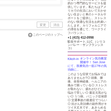
的かつ専門的なサービスを提
供しています。私たちはアメ
リカでの生活において欠かせ
ない住まいと車のトータルサ
ポートをご提供し、ストレス
のない快適な生活をお約束い
変更
消去
たします。カリフォルニアで
の滞在を通じて、ワークライ
フバランス...
このページのトップへ
+1 (415) 412-0998
駐在サポート, LLC.（シリコ
ンバレー・サンフランシス
コ）
オンライン気功教室
開催中！ San Jose
にて、医療気功一筋17年の気
功師に...
このような症状でお悩みでは
ありませんか?◎ 頭痛、腰
痛、坐骨神経痛、ヘルニアの
痛みで困っている◎ ストレス
が取れない、疲れがひどい、
悩みで苦しい◎ 最近元気がな
い◎ うつ病、パニック症候群
◎ 交通事故の後遺症でつらい
◎ 抗がん剤治療の副作用がキ
ツイ大丈夫です、あきらめる