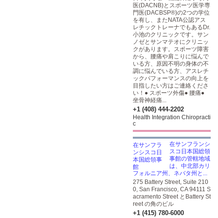
医(DACNB)とスポーツ医学専
門医(DACBSP®)の2つの学位
を有し、またNATA公認アス
レチックトレーナでもあるDr.
小池のクリニックです。サン
ノゼとサンマテオにクリニッ
クがあります。スポーツ障害
から、腰痛や肩こりに悩んで
いる方、原因不明の身体の不
調に悩んでいる方、アスレチ
ックパフォーマンスの向上を
目指したい方はご連絡くださ
い！● スポーツ外傷● 腰痛●
坐骨神経痛...
+1 (408) 444-2202
Health Integration Chiropracti
c
在サンフランシ
スコ日本国総領
事館の管轄地域
は、中北部カリ
フォルニア州、ネバタ州と...
275 Battery Street, Suite 210
0, San Francisco, CA 94111 S
acramento Street とBattery St
reet の角のビル
+1 (415) 780-6000