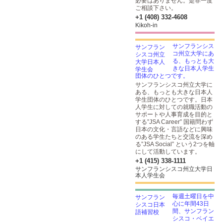
必要はありません。是非一度
ご相談下さい。
+1 (408) 332-4608
Kikoh-in
サンフランシス
コ州立大学にあ
る、もっとも大
きな日本人学生
団体のひとつです。
サンフランシスコ州立大学に
ある、もっとも大きな日本人
学生団体のひとつです。日本
人学生に対しての就職活動の
サポートや人事育成を目的と
する”JSA Career” 国籍問わず
日本の文化・言語などに興味
のある学生たちと交流を深め
る”JSA Social” という2つを軸
にして活動しています。
+1 (415) 338-1111
サンフランシスコ州立大学日
本人学生会
毎週土曜日を中
心に年間43日
間、サンフラン
シスコ・ベイエ