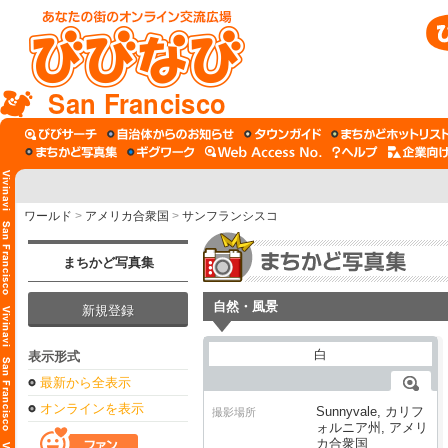
San Francisco
ワールド
>
アメリカ合衆国
>
サンフランシスコ
まちかど写真集
自然・風景
新規登録
表示形式
最新から全表示
オンラインを表示
Sunnyvale, カリフ
撮影場所
ォルニア州, アメリ
カ合衆国