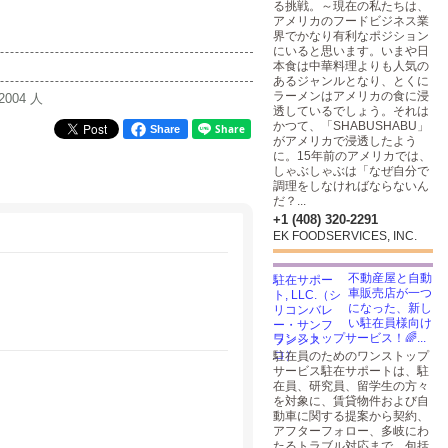
る挑戦。～現在の私たちは、
アメリカのフードビジネス業
界でかなり有利なポジション
にいると思います。いまや日
本食は中華料理よりも人気の
あるジャンルとなり、とくに
ラーメンはアメリカの食に浸
2004 人
透しているでしょう。それは
かつて、「SHABUSHABU」
Share
がアメリカで浸透したよう
に。15年前のアメリカでは、
しゃぶしゃぶは「なぜ自分で
調理をしなければならないん
だ？...
+1 (408) 320-2291
EK FOODSERVICES, INC.
不動産屋と自動
車販売店が一つ
になった、新し
い駐在員様向け
ワンストップサービス！🌈...
駐在員のためのワンストップ
サービス駐在サポートは、駐
在員、研究員、留学生の方々
を対象に、賃貸物件および自
動車に関する提案から契約、
アフターフォロー、多岐にわ
たるトラブル対応まで、包括