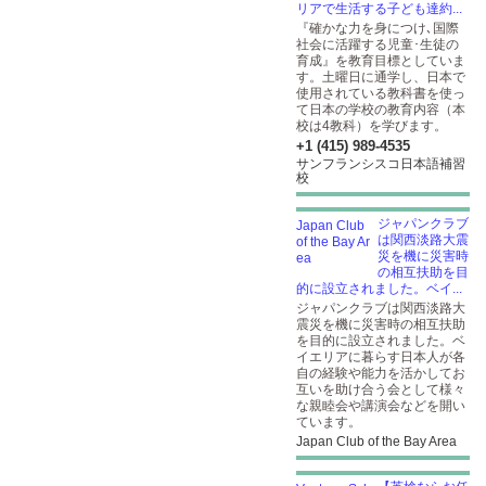
リアで生活する子ども達約...
『確かな力を身につけ､国際
社会に活躍する児童･生徒の
育成』を教育目標としていま
す。土曜日に通学し、日本で
使用されている教科書を使っ
て日本の学校の教育内容（本
校は4教科）を学びます。
+1 (415) 989-4535
サンフランシスコ日本語補習
校
ジャパンクラブ
は関西淡路大震
災を機に災害時
の相互扶助を目
的に設立されました。ベイ...
ジャパンクラブは関西淡路大
震災を機に災害時の相互扶助
を目的に設立されました。ベ
イエリアに暮らす日本人が各
自の経験や能力を活かしてお
互いを助け合う会として様々
な親睦会や講演会などを開い
ています。
Japan Club of the Bay Area