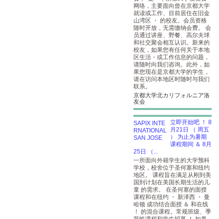
网络，主要面向曾在京都大学
就读或工作、目前居住在旧金
山湾区 ・ 的校友。会员资格
随时开放，无需缴纳会费。 会
员通过讲座、野餐、高尔夫球
和社交聚会相互认识。新来的
校友，如果您有任何关于本地
区生活・或工作信息的问题，
请随时向我们咨询。此外，如
果您现在是京都大学的学生，
请在访问本地区时随时与我们
联系。
京都大学北カリフォルニア洛
友会
立即开始吧 ！ 8
月21日 （ 周五
） 为止为暑期
课程期间 ＆ 8月
25日 （...
一所面向外籍学生的大学预科
学校，校舍位于圣何塞和纽约
地区。 课程旨在满足从刚到美
国到计划在美国长期生活的儿
童 的需求。 在圣何塞的面授
课程和在纽约 ・ 新泽西 ・ 曼
哈顿 成功结合面授 ＆ 和在线
！ 的混合课程。常规班级、季