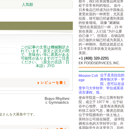
如今，我们在美国食品商业界
人気順
处于非常有利的地位。 如今，
日本食品已经成为比中国食品
更受欢迎的一种类型，尤其是
拉面，很可能已经渗透到美国
的饮食领域。 就像 "涮涮锅
"曾经在美国流行一样，15 年
前在美国，人们说 "为什么要
自己做？"。但现在，在锅边吃
自己做的火锅已经成为美国人
的一种期待。我想这就是过去
15 年里日本饮食文化如何在
美国...
+1 (408) 320-2291
EK FOODSERVICES, INC.
位于圣克拉拉的
两年制大学・学
レビューを書く
院，您可以在这
里学习大学转学、学位或英语
语言课程。现...
使命学院是一所公立两年制学
院，成立于 1977 年，位于硅
谷中心地带。 这里有浓厚的高
科技工业区气息，雅虎总部就
生徒さんを大募集中です。
位于学院拥有的一块土地上，
英特尔公司就在隔壁。 该学院
拥有出色的大学转学计划，许
多国际学生在这里学习，目的