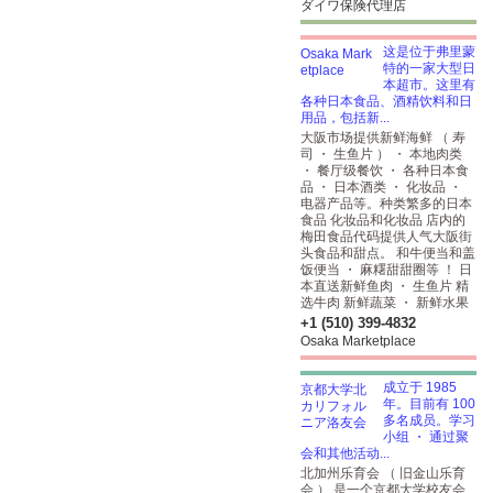
ダイワ保険代理店
这是位于弗里蒙
特的一家大型日
本超市。这里有
各种日本食品、酒精饮料和日
用品，包括新...
大阪市场提供新鲜海鲜 （ 寿
司 ・ 生鱼片 ） ・ 本地肉类
・ 餐厅级餐饮 ・ 各种日本食
品 ・ 日本酒类 ・ 化妆品 ・
电器产品等。种类繁多的日本
食品
化妆品和化妆品
店内的
梅田食品代码提供人气大阪街
头食品和甜点。 和牛便当和盖
饭便当 ・ 麻糬甜甜圈等 ！ 日
本直送新鲜鱼肉 ・ 生鱼片 精
选牛肉 新鲜蔬菜 ・ 新鲜水果
+1 (510) 399-4832
Osaka Marketplace
成立于 1985
年。目前有 100
多名成员。学习
小组 ・ 通过聚
会和其他活动...
北加州乐育会 （ 旧金山乐育
会 ） 是一个京都大学校友会