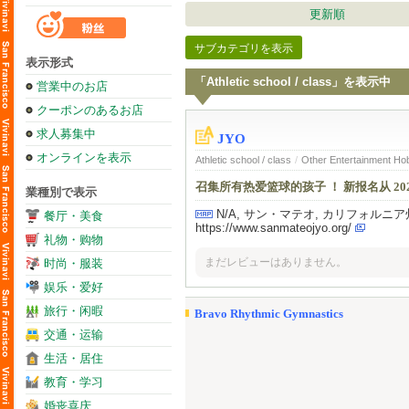
更新順
サブカテゴリを表示
表示形式
「Athletic school / class」を表示中
営業中のお店
クーポンのあるお店
求人募集中
JYO
オンラインを表示
Athletic school / class
/
Other Entertainment H
召集所有热爱篮球的孩子 ！ 新报名从 202
業種別で表示
N/A, サン・マテオ, カリフォルニア州
餐厅・美食
https://www.sanmateojyo.org/
礼物・购物
まだレビューはありません。
时尚・服装
娱乐・爱好
旅行・闲暇
Bravo Rhythmic Gymnastics
交通・运输
生活・居住
教育・学习
婚丧喜庆