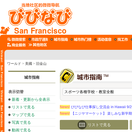
San Francisco
ワールド
>
美國
>
旧金山
城市指南
表示切替
新着・更新から全表示
リストで見る
News!
びびなび仕事探し交流会 in Hawaii 9/26（
News!
【ニジヤマーケット】 楽しみな新学
マップで見る
写真で見る
リストで見る
動画で見る