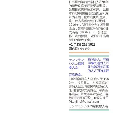
日出屋的第四代掌门人在银座
的顶级良庭餐厅接受培训后，
采用日式烹饪技术创建。 以日
本料理中使用的优质鲣鱼和海
带为基础，配以鸡肉和扇贝，
是一种高品质的纯日式汤料。
2016年，我们将业务扩展到旧
金山，旨在利用这种独特的日
式高汤（dashi）・，创造世
界一流的拉面。 欢迎前来品尝
我们的特色美食。
+1 (415) 216-5011
四代目ひのでや
福冈县人、对福
冈感兴趣的人以
及与福冈有联系
的人之间的友好
交流协会。
旧金山福冈县人会 成立于 195
0 年。福冈县人、对福冈感兴
趣的人以及与福冈有联系的人
之间的友好交流协会。举办新
年晚会、野餐等各种活动。请
随时与我们联系。 ■ 渡边睿子
fkkenjinsf@gmail.com
サンフランシスコ福岡県人会