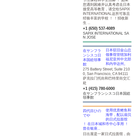
节性课程和学生招募 ！ 如果
您遇到困难并认真考虑去日本
接受高等教育，请交给SAPIX
INTERNATIONAL这所可靠且
经验丰富的学校 ！ ！招收新
生 ...
+1 (650) 537-4089
SAPIX INTERNATIONAL SA
N JOSE
日本驻旧金山总
领事馆管辖加利
福尼亚州中北部
和内华达州。
275 Battery Street, Suite 210
0, San Francisco, CA 94111
萨克拉门托街和巴特里街交汇
处
+1 (415) 780-6000
在サンフランシスコ日本国総
領事館
使用优质鲣鱼和
海带，配以扇贝
的日式拉面馆
！ 在日本城和市中心享用 ！
曾在银座...
日出屋是一家日式拉面馆，由