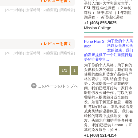
レビューを書く
是转入加州大学和州立大学。
ESL 课程 学位课程 （ 2 年制
[ページ制作]
[営業時間・内容変更]
[閉店報告]
课程 ） 证书课程 （ 1 年制短
期课程 ） 英语强化课程
+1 (408) 855-5025
Mission College
为了您的个人风
レビューを書く
格以及头皮和头
发的健康，我们
[ページ制作]
[営業時間・内容変更]
[閉店報告]
的发廊提供了一个注重流行趋
势的疗养空间...
为了你的个人风格，为了你的
头皮和头发的健康，我们对所
1/1
1
使用的颜色和烫发产品都有严
格的要求，同时结合流行趋
势，为你提供一个治愈的空
このページのトップへ
间。我们已经开始与一家日本
医用假发公司合作，可以为有
需要的人提供部分或全部假
发。如需了解更多信息，请随
时与我们联系。 本店洋溢着夏
威夷风情的温馨氛围。 我们在
轻松的环境中提供理发、染
发、头部水疗和护理等各种服
务。 我们还提供 Henna （ 和
草药染发服务，如 H...
+1 (408) 921-4354