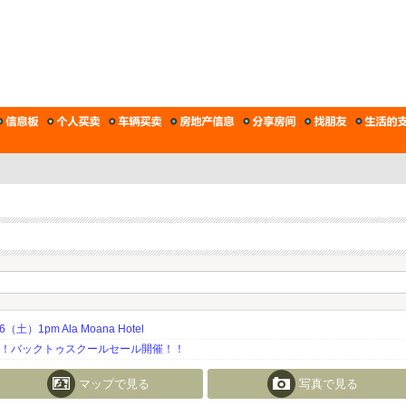
土）1pm Ala Moana Hotel
期！バックトゥスクールセール開催！！
マップで見る
写真で見る