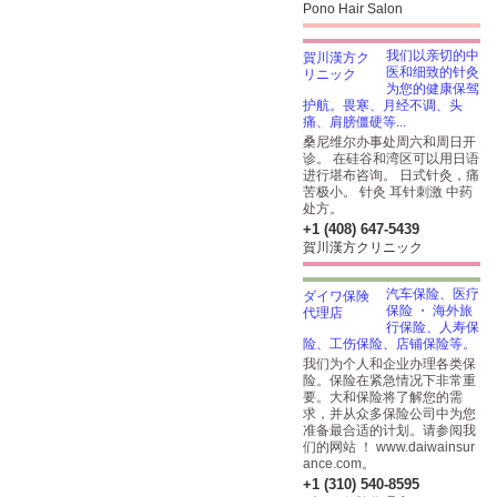
Pono Hair Salon
我们以亲切的中
医和细致的针灸
为您的健康保驾
护航。畏寒、月经不调、头
痛、肩膀僵硬等...
桑尼维尔办事处周六和周日开
诊。 在硅谷和湾区可以用日语
进行堪布咨询。 日式针灸，痛
苦极小。 针灸 耳针刺激 中药
处方。
+1 (408) 647-5439
賀川漢方クリニック
汽车保险、医疗
保险 ・ 海外旅
行保险、人寿保
险、工伤保险、店铺保险等。
我们为个人和企业办理各类保
险。保险在紧急情况下非常重
要。大和保险将了解您的需
求，并从众多保险公司中为您
准备最合适的计划。请参阅我
们的网站 ！ www.daiwainsur
ance.com。
+1 (310) 540-8595