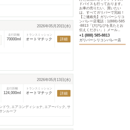
ドバイスも行っております。
お車の売りたい、買いたい
は、すべてガリバーで完結！
【ご連絡先】ガリバーシリコ
ンバレー店電話：1(888)-585
-8813「びびなびを見たとお
2026年05月20日(水)
伝えください」）メール...
走行距離
トランスミッション
+1 (888) 585-8813
70000ml
オートマチック
詳細
ガリバーシリコンバレー店
2026年05月13日(水)
走行距離
トランスミッション
124,000ml
オートマチック
詳細
ンドウ, エアコンディショナ, エアーバック, サ
 サンルーフ