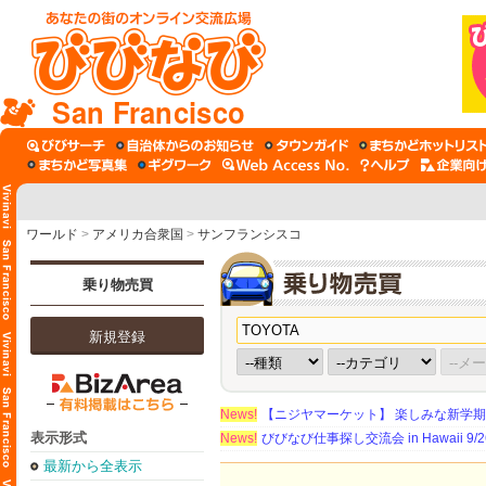
San Francisco
ワールド
>
アメリカ合衆国
>
サンフランシスコ
乗り物売買
新規登録
News!
【ニジヤマーケット】 楽しみな新学
表示形式
News!
びびなび仕事探し交流会 in Hawaii 9/26（
最新から全表示