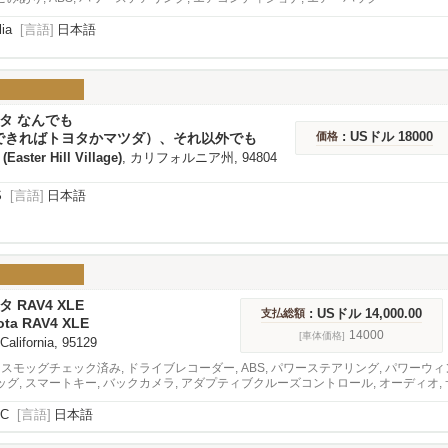
lia
[言語]
日本語
ヨタ なんでも
: USドル 18000
できればトヨタかマツダ）、それ以外でも
価格
Easter Hill Village)
, カリフォルニア州, 94804
S
[言語]
日本語
タ RAV4 XLE
: USドル 14,000.00
支払総額
ota RAV4 XLE
14000
[車体価格]
 California, 95129
 スモッグチェック済み, ドライブレコーダー, ABS, パワーステアリング, パワーウィ
グ, スマートキー, バックカメラ, アダプティブクルーズコントロール, オーディオ,
VC
[言語]
日本語