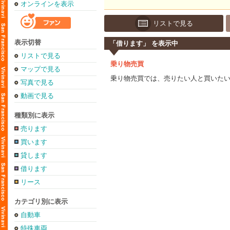
オンラインを表示
リストで見る
表示切替
「借ります」 を表示中
リストで見る
乗り物売買
マップで見る
乗り物売買では、売りたい人と買いた
写真で見る
動画で見る
種類別に表示
売ります
買います
貸します
借ります
リース
カテゴリ別に表示
自動車
特殊車両