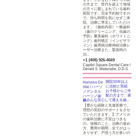
の方まで、世代を超えて地域
の方々に親しまれている歯科
医院です。完全予約制ですの
で、待ち時間を気にせずご来
院、治療に専念していただけ
ます。《施術内容》一般歯科
（歯のクリーニング、虫歯の
予防）審美歯科（ホワイトニ
ング）歯列矯正（インビザラ
イン）歯周病治療神経治療レ
ーザー治療また、緊急時の
治...
+1 (408) 926-4669
Capitol Square Dental Care /
Gerald S. Watanabe, D.D.S.
開院30年以上
に信頼と実績
お子様からご年
配の方まで、家
族みんな安心して通える歯...
【豊かな経験と先進医療で、
理想の笑顔のサポートをさせ
ていただきます。】アメリカ
の歯科治療に不安はつきも
の。保険のこと、治療の進め
方、費用や期間…全てがはっ
きりせず、戸惑う方が多いの