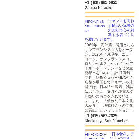
+1 (408) 865-0955
Gamba Karaoke
ジャンルを問わ
ず幅広い読者の
知的好奇心を刺
激する店づくり
を続けています。
1969年、海外第一号店となる
サンフランシスコ店をオープ
ン。2025年4月現在、ニュー
ヨーク、サンフランシスコ、
ロサンゼルス、シカゴ、シア
トル、ポートランドなどの主
要都市を中心に、計17店舗、
文具・雑貨を扱うMAIDO計4
店舗を展開しています。各店
舗では、日本語の書籍、雑誌
はもちろん、文具や雑貨の取
り扱いにも力を入れていま
す。また、「優れた日本文化
の紹介」「地域社会への文化
的貢献」というミッション...
+1 (415) 567-7625
Kinokuniya San Francisco
「日本食を、ア
メリカの文化