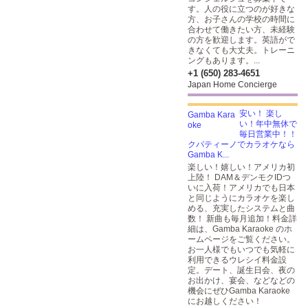
す。人の役に立つのが好きな
方、お子さんの学校の時間に
合わせて働きたい方、未経験
の方を歓迎します。英語がで
きなくても大丈夫。トレーニ
ングもあります。...
+1 (650) 283-4651
Japan Home Concierge
安い！ 楽し
い！年中無休で
毎日営業中！！
クパティーノでカラオケなら
Gamba K...
楽しい！嬉しい！アメリカ初
上陸！ DAM＆デンモクIDつ
いに入荷！アメリカでも日本
と同じようにカラオケを楽し
める、充実したシステムと曲
数！ 新曲も毎月追加！料金詳
細は、Gamba Karaoke のホ
ームページをご覧ください。
お一人様でもいつでも気軽に
利用できるウレシイ料金設
定。デート、誕生日会、夜の
お出かけ、宴会、などなどの
機会にぜひGamba Karaoke
にお越しください！