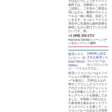
ではないでしょうか？ハソノ
歯科では、治療前にしっかり
ご説明し、ご不安やご希望を
伺いながら、費用やスケジュ
ールも一緒に相談、決定して
いきます。せっかくアメリカ
滞在中に先進的な歯科医療を
納得しながら受けていただき
たいです。限...
+1 (408) 354-1717
Harsono Dental / ハーソノデ
ンタル ハーソノ歯科
1990年に設立
された経済シリ
コンバレーは、
サンフランシス
コ ・ ベイエリアでビ...
経済シリコンバレーはイノベ
ーションの聖地“シリコンバレ
ー”を拠点に、25年以上もの
間サンフランシスコベイエリ
アのビジネスプロフェッショ
ナルを対象としたネットワー
キングイベントを開催してき
ました。年間延べ700人以上
の参加者を集めるネットワー
キングイベントを通じて、シ
リコンバレーのみならず世界