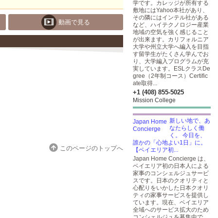
学です。カレッジが所有する
敷地にはYahoo本社があり、
その隣にはインテル社がある
動画で見る
など、ハイテクノロジー産業
地域の空気を強く感じること
が出来ます。カリフォルニア
大学や州立大学へ編入を目指
す留学生がたくさん学んでお
り、大学編入プログラムが充
実しています。ESLクラスDe
gree（2年制コース）Certific
ate取得...
+1 (408) 855-5025
Mission College
新しい地で、あ
なたらしく働
く。 今日を、
誰かの「心地よい1日」に。
このページのトップへ
【ベイエリア初...
Japan Home Concierge は、
ベイエリア初の日本人による
家事のコンシェルジュサービ
スです。日本のクオリティと
心配りをいかした日本クオリ
ティの家事サービスを提供し
ています。現在、ベイエリア
全域へのサービス拡大のため
コンシェルジュを募集中で