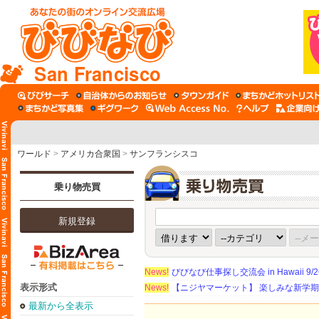
San Francisco
ワールド
>
アメリカ合衆国
>
サンフランシスコ
乗り物売買
新規登録
News!
びびなび仕事探し交流会 in Hawaii 9/26（
表示形式
News!
【ニジヤマーケット】 楽しみな新学
最新から全表示