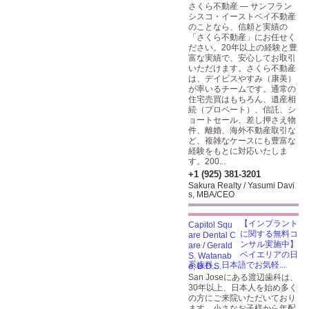
さくら不動産 — サンフラン
シスコ・イーストベイ不動産
のことなら、信頼と実績の
「さくら不動産」にお任せく
ださい。20年以上の経験と豊
富な実績で、安心してお取引
いただけます。さくら不動産
は、デイビスやすみ（康美）
が率いるチームです。通常の
住宅売買はもちろん、遺産相
続（プロベート）、信託、シ
ョートセール、差し押さえ物
件、離婚、海外不動産取引な
ど、複雑なケースにも豊富な
経験をもとに対応いたしま
す。200...
+1 (925) 381-3201
Sakura Realty / Yasumi Davi
s, MBA/CEO
【インプラント
に関する無料コ
ンサル実施中】
ベイエリアの日
系歯科。日本語でお気軽...
San Joseにある渡辺歯科は、
30年以上、日本人を始め多く
の方にご来院いただいており
ます。小さなお子様から年配