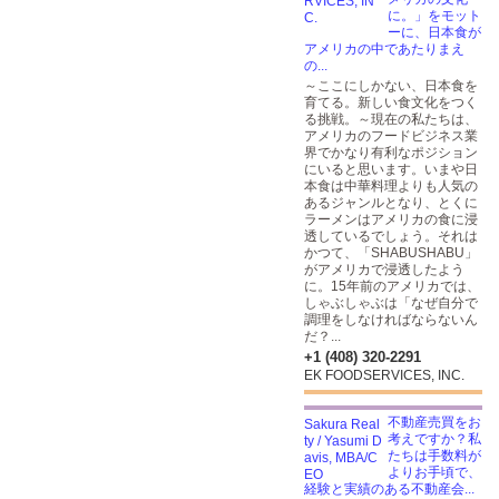
に。」をモット
ーに、日本食が
アメリカの中であたりまえ
の...
～ここにしかない、日本食を
育てる。新しい食文化をつく
る挑戦。～現在の私たちは、
アメリカのフードビジネス業
界でかなり有利なポジション
にいると思います。いまや日
本食は中華料理よりも人気の
あるジャンルとなり、とくに
ラーメンはアメリカの食に浸
透しているでしょう。それは
かつて、「SHABUSHABU」
がアメリカで浸透したよう
に。15年前のアメリカでは、
しゃぶしゃぶは「なぜ自分で
調理をしなければならないん
だ？...
+1 (408) 320-2291
EK FOODSERVICES, INC.
不動産売買をお
考えですか？私
たちは手数料が
よりお手頃で、
経験と実績のある不動産会...