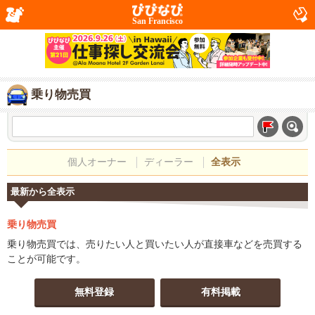
San Francisco
乗り物売買
個人オーナー
ディーラー
全表示
最新から全表示
乗り物売買
乗り物売買では、売りたい人と買いたい人が直接車などを売買する
ことが可能です。
無料登録
有料掲載