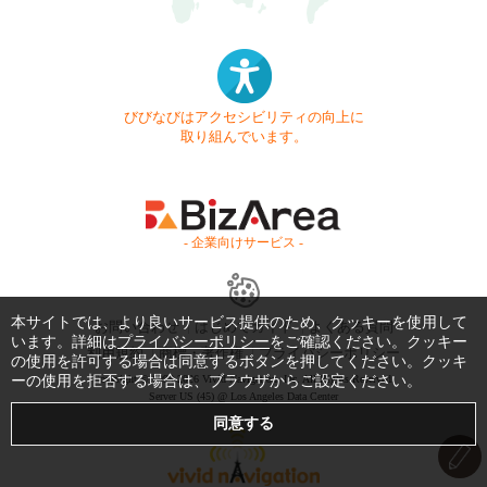
びびなびはアクセシビリティの向上に
取り組んでいます。
- 企業向けサービス -
本サイトでは、より良いサービス提供のため、クッキーを使用して
お問い合わせ
はじめてガイド
よくある質問
います。詳細は
プライバシーポリシー
をご確認ください。クッキー
利用規約
商標・著作権
プライバシーポリシー
の使用を許可する場合は同意するボタンを押してください。クッキ
ーの使用を拒否する場合は、ブラウザからご設定ください。
Copyright © 1999-2026 Vivid Navigation, Inc. All Rights Reserved.
Server US (45) @ Los Angeles Data Center