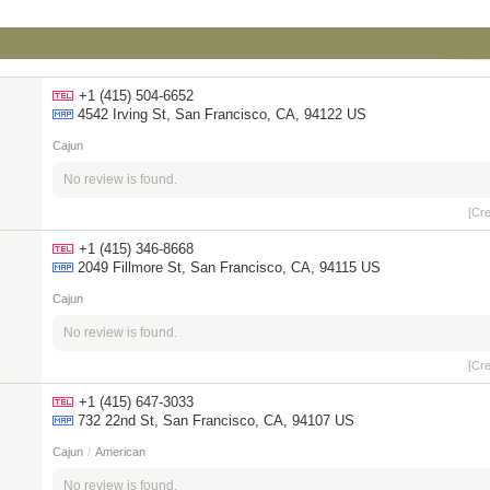
+1 (415) 504-6652
4542 Irving St, San Francisco, CA, 94122 US
Cajun
No review is found.
[Cr
+1 (415) 346-8668
2049 Fillmore St, San Francisco, CA, 94115 US
Cajun
No review is found.
[Cr
+1 (415) 647-3033
732 22nd St, San Francisco, CA, 94107 US
Cajun
/
American
No review is found.