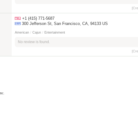
[Cr
+1 (415) 771-5687
300 Jefferson St, San Francisco, CA, 94133 US
American
/
Cajun
/
Entertainment
No review is found.
[Cr
nc.