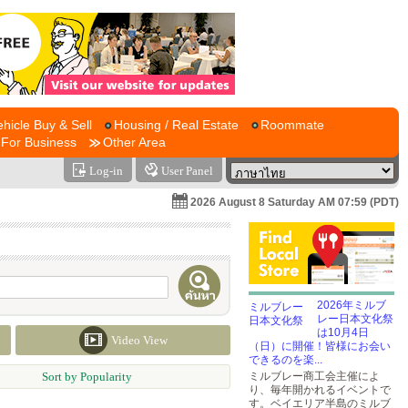
ehicle Buy & Sell
Housing / Real Estate
Roommate
For Business
Other Area
Log-in
User Panel
2026 August 8 Saturday AM 07:59 (PDT)
2026年ミルブ
レー日本文化祭
は10月4日
Video View
（日）に開催！皆様にお会い
できるのを楽...
Sort by Popularity
ミルブレー商工会主催によ
り、毎年開かれるイベントで
す。ベイエリア半島のミルブ