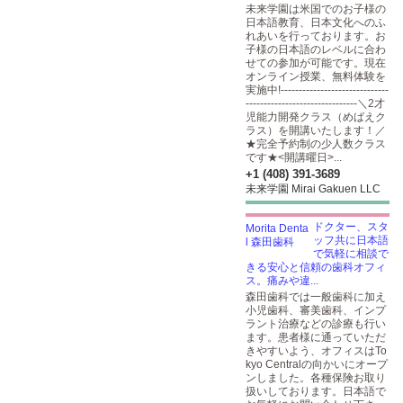
未来学園は米国でのお子様の
日本語教育、日本文化へのふ
れあいを行っております。お
子様の日本語のレベルに合わ
せての参加が可能です。現在
オンライン授業、無料体験を
実施中!------------------------------
-------------------------------＼2才
児能力開発クラス（めばえク
ラス）を開講いたします！／
★完全予約制の少人数クラス
です★<開講曜日>...
+1 (408) 391-3689
未来学園 Mirai Gakuen LLC
ドクター、スタ
ッフ共に日本語
で気軽に相談で
きる安心と信頼の歯科オフィ
ス。痛みや違...
森田歯科では一般歯科に加え
小児歯科、審美歯科、インプ
ラント治療などの診療も行い
ます。患者様に通っていただ
きやすいよう、オフィスはTo
kyo Centralの向かいにオープ
ンしました。各種保険お取り
扱いしております。日本語で