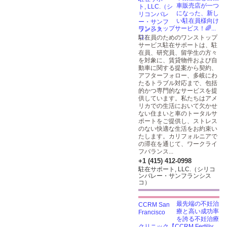
車販売店が一つ
になった、新し
い駐在員様向け
ワンストップサービス！🌈...
駐在員のためのワンストップ
サービス駐在サポートは、駐
在員、研究員、留学生の方々
を対象に、賃貸物件および自
動車に関する提案から契約、
アフターフォロー、多岐にわ
たるトラブル対応まで、包括
的かつ専門的なサービスを提
供しています。私たちはアメ
リカでの生活において欠かせ
ない住まいと車のトータルサ
ポートをご提供し、ストレス
のない快適な生活をお約束い
たします。カリフォルニアで
の滞在を通じて、ワークライ
フバランス...
+1 (415) 412-0998
駐在サポート, LLC.（シリコ
ンバレー・サンフランシス
コ）
最先端の不妊治
療と高い成功率
を誇る不妊治療
クリニック【CCRM Fertiliy...