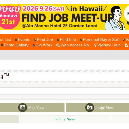
ot List
Events
Find Job
Find Info
Personal Buy & Sell
V
Photo Gallery
Gig Work
Web Access No.
Vivinavi Help
Map View
Image View
Sort by Name