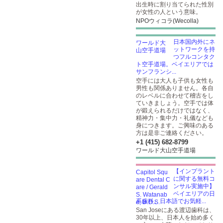
出生時に割り当てられた性別
が女性の人という意味。
NPOウィコラ(Wecolla)
日本国内外にネ
ットワークを持
つフルコンタク
ト空手道場。ベイエリアでは
サンフランシ...
空手には大人も子供も女性も
男性も関係ありません。各自
のレベルに合わせて稽古をし
ていきましょう。空手では体
が鍛えられるだけではなく、
精神力・集中力・礼儀なども
身につきます。ご興味のある
方は是非ご連絡ください。
+1 (415) 682-8799
ワールド大山空手道場
【インプラント
に関する無料コ
ンサル実施中】
ベイエリアの日
系歯科。日本語でお気軽...
San Joseにある渡辺歯科は、
30年以上、日本人を始め多く