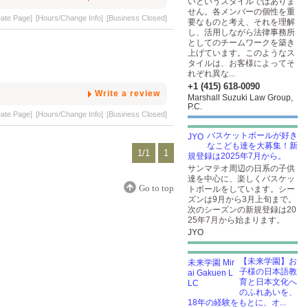
いというスタイルではありま
せん。各メンバーの個性を重
eate Page]
[Hours/Change Info]
[Business Closed]
要なものと考え、それを理解
し、活用しながら法律事務所
としてのチームワークを築き
上げています。このようなス
タイルは、お客様によってそ
れぞれ異な...
+1 (415) 618-0090
Write a review
Marshall Suzuki Law Group,
P.C.
eate Page]
[Hours/Change Info]
[Business Closed]
バスケットボールが好き
なこども達を大募集！新
1/1
1
規登録は2025年7月から。
サンマテオ周辺の日系の子供
達を中心に、楽しくバスケッ
Go to top
トボールをしています。シー
ズンは9月から3月上旬まで。
次のシーズンの新規登録は20
25年7月から始まります。
JYO
【未来学園】お
子様の日本語教
育と日本文化へ
のふれあいを、
18年の経験をもとに、オ...