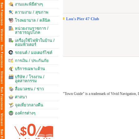
งานและพิธีต่างๆ
ความงาม / สุขภาพ
Lou's Pier 47 Club
โรงพยาบาล / คลีนิค
หน่วยงานราชการ /
สาธารณูปโภค
เครื่องใช้ไฟฟ้าในบ้าน /
คอมพิวเตอร์
รถยนต์ / มอเตอร์ไซค์
การเงิน / ประกันภัย
บริการเฉพาะด้าน
บริษัท / โรงงาน /
อุตสาหกรรม
สื่อมวลชน / ข่าว
"Town Guide" is a trademark of Vivid Navigation, I
ศาสนา
จุดเที่ยวกลางคืน
องค์กรต่างๆ