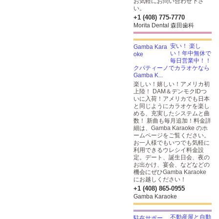
お気軽にお問い合わせ下さ
い。
+1 (408) 775-7770
Morita Dental 森田歯科
安い！ 楽し
い！年中無休で
毎日営業中！！
クパティーノでカラオケなら
Gamba K...
楽しい！嬉しい！アメリカ初
上陸！ DAM＆デンモクIDつ
いに入荷！アメリカでも日本
と同じようにカラオケを楽し
める、充実したシステムと曲
数！ 新曲も毎月追加！料金詳
細は、Gamba Karaoke のホ
ームページをご覧ください。
お一人様でもいつでも気軽に
利用できるウレシイ料金設
定。デート、誕生日会、夜の
お出かけ、宴会、などなどの
機会にぜひGamba Karaoke
にお越しください！
+1 (408) 865-0955
Gamba Karaoke
不動産屋と自動