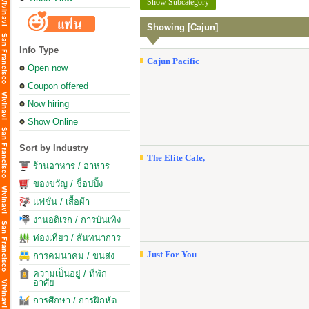
Show Subcategory
Showing [Cajun]
Info Type
Cajun Pacific
Open now
Coupon offered
Now hiring
Show Online
Sort by Industry
The Elite Cafe,
ร้านอาหาร / อาหาร
ของขวัญ / ช็อปปิ้ง
แฟชั่น / เสื้อผ้า
งานอดิเรก / การบันเทิง
ท่องเที่ยว / สันทนาการ
Just For You
การคมนาคม / ขนส่ง
ความเป็นอยู่ / ที่พัก
อาศัย
การศึกษา / การฝึกหัด