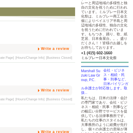
レーと周辺地域の多様性と独
自の文化を祝うために行われ
ています。ミルブレー日本文
化祭は、ミルブレー商工会主
催によりベイエリア半島と周
辺地域の多様性、独自の文化
を祝うために行われていま
す。もちつき、踊り、歌、紙
芝居、日本食屋台。。。盛り
だくさん！！皆様のお越しを
お待ちしております。
Write a review
+1 (415) 602-1660
eate Page]
[Hours/Change Info]
[Business Closed]
ミルブレー日本文化祭
会社・ビジネ
ス・相続・民
事・刑事など、
日米バイリンガ
ル弁護士が対応致します。取
Write a review
扱...
私たちは、日米の法律・会計
eate Page]
[Hours/Change Info]
[Business Closed]
の専門家であり、会社・ビジ
ネス・相続・民事・刑事など
の幅広い分野でサービスを提
供している法律事務所です。
私たちの仕事のスタイルは、
大事務所のように経費が先行
し、個々の弁護士の意味が薄
Write a review