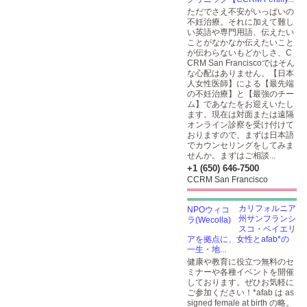
ただでさえ不安がいっぱいの
不妊治療。それに加えて難し
い英語や専門用語、伝えたい
ことがなかなか伝えたいこと
が伝わらないもどかしさ、C
CRM San Franciscoではそん
な心配はありません。【日本
人女性医師】による【最先端
の不妊治療】と【最強のチー
ム】であなたをお迎えいたし
ます。現在は対面または遠隔
オンライン診察を受け付けて
おりますので、まずは日本語
でカウンセリングをしてみま
せんか。まずはご相談...
+1 (650) 646-7500
CCRM San Francisco
カリフォルニア
州サンフランシ
スコ・ベイエリ
アを拠点に、女性とafab*の
一生・地...
健康や教育に役立つ無料のセ
ミナーや各種イベントを開催
しております。ぜひお気軽に
ご参加ください！*afab は as
signed female at birth の略。