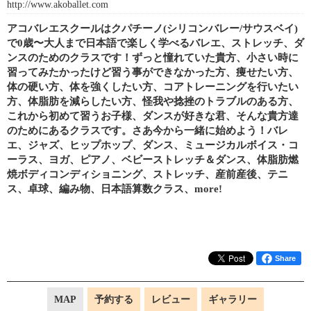
http://www.akoballet.com
アコバレエスクールはクパチーノ(シリコンバレー/サウスベイ)
で0歳〜大人まで日本語で楽しく学べるバレエ、ストレッチ、ダ
ンスのためのクラスです！ずっと憧れていた貴方、小さい時に
習ってみたかったけど習う事ができなかった方、痩せたい方、
体の硬い方、体を強くしたい方、コアトレーニングを行いたい
方、体脂肪を減らしたい方、怪我や捻挫のトラブルのある方、
これから初めて習うお子様、ダンスが好きな君、そんな貴方達
のためにあるクラスです。さあ今から一緒に始めよう！バレ
エ、ジャズ、ヒップホップ、ダンス、ミュージカルボイス・コ
ーラス、ヨガ、ピアノ、ベビーストレッチ＆ダンス、体脂肪燃
焼ボディコンディショニング、ストレッチ、産前産後、テニ
ス、卓球、編み物、日本語算数クラス、more!
Share
MAP
予約する
レビュー
ギャラリー