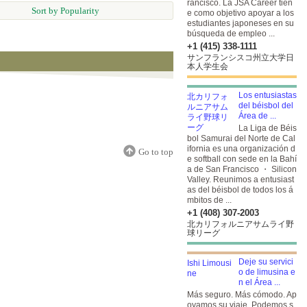
rancisco. La JSA Career tien
Sort by Popularity
e como objetivo apoyar a los
estudiantes japoneses en su
búsqueda de empleo ...
+1 (415) 338-1111
サンフランシスコ州立大学日
本人学生会
Los entusiastas
del béisbol del
Área de ...
La Liga de Béis
bol Samurai del Norte de Cal
ifornia es una organización d
Go to top
e softball con sede en la Bahí
a de San Francisco ・ Silicon
Valley. Reunimos a entusiast
as del béisbol de todos los á
mbitos de ...
+1 (408) 307-2003
北カリフォルニアサムライ野
球リーグ
Deje su servici
o de limusina e
n el Área ...
Más seguro. Más cómodo. Ap
oyamos su viaje. Podemos s