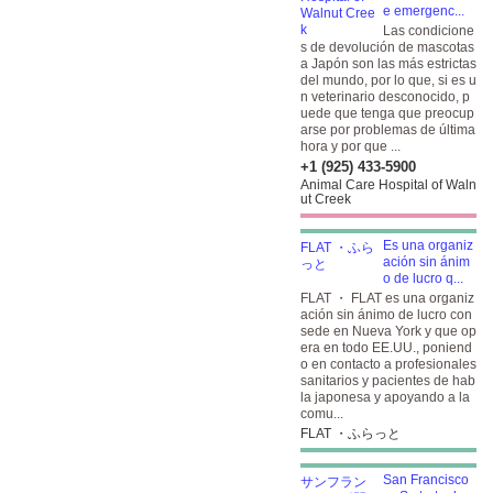
e emergenc...
Las condicione
s de devolución de mascotas
a Japón son las más estrictas
del mundo, por lo que, si es u
n veterinario desconocido, p
uede que tenga que preocup
arse por problemas de última
hora y por que ...
+1 (925) 433-5900
Animal Care Hospital of Waln
ut Creek
Es una organiz
ación sin ánim
o de lucro q...
FLAT ・ FLAT es una organiz
ación sin ánimo de lucro con
sede en Nueva York y que op
era en todo EE.UU., poniend
o en contacto a profesionales
sanitarios y pacientes de hab
la japonesa y apoyando a la
comu...
FLAT ・ふらっと
San Francisco