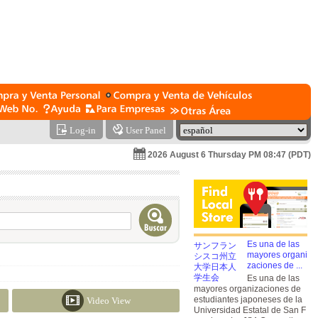
Log-in
User Panel
2026 August 6 Thursday PM 08:47 (PDT)
Es una de las
mayores organi
zaciones de ...
Es una de las
mayores organizaciones de
estudiantes japoneses de la
Video View
Universidad Estatal de San F