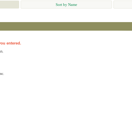
Sort by Name
you entered.
n.
nc.