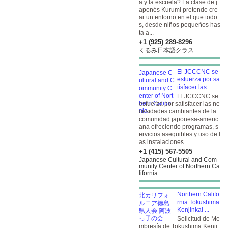
a y la escuela? La clase de j
aponés Kurumi pretende cre
ar un entorno en el que todo
s, desde niños pequeños has
ta a...
+1 (925) 289-8296
くるみ日本語クラス
El JCCCNC se
esfuerza por sa
tisfacer las...
El JCCCNC se
esfuerza por satisfacer las ne
cesidades cambiantes de la
comunidad japonesa-americ
ana ofreciendo programas, s
ervicios asequibles y uso de l
as instalaciones.
+1 (415) 567-5505
Japanese Cultural and Com
munity Center of Northern Ca
lifornia
Northern Califo
rnia Tokushima
Kenjinkai ...
Solicitud de Me
mbresía de Tokushima Kenji