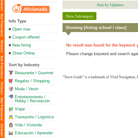
Sort by Updates
Show Subcategory
Info Type
Showing [Acting school / class]
Open now
Coupon offered
Now hiring
No result was found for the keyword 
Show Online
Please change keyword and search agai
Sort by Industry
Retaurante / Gourmet
"Town Guide" is a trademark of Vivid Navigation, I
Regalos / Shopping
Moda / Vestir
Entretenimiento /
Hobby / Recreación
Viajar
Transporte / Logística
Vida / Vivienda
Educación / Aprender