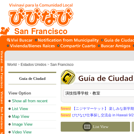
San Francisco
World
>
Estados Unidos
>
San Francisco
Guía de Ciudad
View Option
Show all from recent
List View
News!
【ニジヤマーケット】 楽しみな新学
News!
びびなび仕事探し交流会 in Hawaii 9/26（
Map View
Image View
List View
Video View