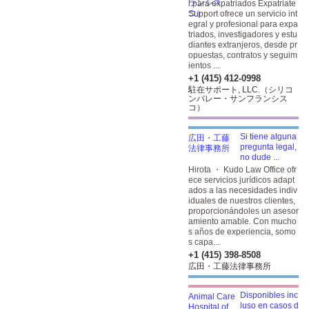
l para expatriados Expatriate
Support ofrece un servicio int
egral y profesional para expa
triados, investigadores y estu
diantes extranjeros, desde pr
opuestas, contratos y seguim
ientos ...
+1 (415) 412-0998
駐在サポート, LLC.（シリコ
ンバレー・サンフランシス
コ）
Si tiene alguna
pregunta legal,
no dude ...
Hirota ・ Kudo Law Office ofr
ece servicios jurídicos adapt
ados a las necesidades indiv
iduales de nuestros clientes,
proporcionándoles un asesor
amiento amable. Con mucho
s años de experiencia, somo
s capa...
+1 (415) 398-8508
広田・工藤法律事務所
Disponibles inc
luso en casos d