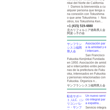
nkai del Norte de California
！ Damos la bienvenida a cu
alquier persona que tenga u
na conexión con Tokushima
o que ame Tokushima ！ Nos
otros, los Tokushima Ken...
+1 (415) 519-4880
北カリフォルニア徳島県人会
阿波っ子の会
Asociación par
a la amistad y e
l intercam...
San Francisco
Fukuoka Kenjinkai Fundada
en 1950. Asociación de amist
ad e intercambio entre perso
nas de la prefectura de Fuku
oka, interesados en Fukuoka
y personas relacionadas con
Fukuoka. Organiza n...
サンフランシスコ福岡県人会
Un nuevo servi
cio integral par
a expatria...
Servicio integra