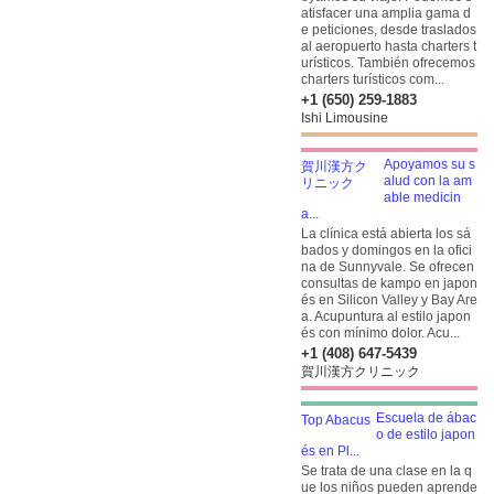
atisfacer una amplia gama d
e peticiones, desde traslados
al aeropuerto hasta charters t
urísticos. También ofrecemos
charters turísticos com...
+1 (650) 259-1883
Ishi Limousine
Apoyamos su s
alud con la am
able medicin
a...
La clínica está abierta los sá
bados y domingos en la ofici
na de Sunnyvale. Se ofrecen
consultas de kampo en japon
és en Silicon Valley y Bay Are
a. Acupuntura al estilo japon
és con mínimo dolor. Acu...
+1 (408) 647-5439
賀川漢方クリニック
Escuela de ábac
o de estilo japon
és en Pl...
Se trata de una clase en la q
ue los niños pueden aprende