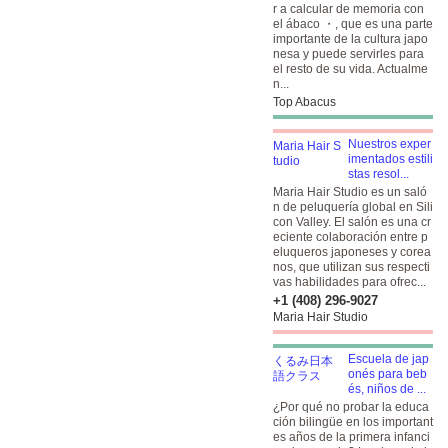
r a calcular de memoria con
el ábaco ・, que es una parte
importante de la cultura japo
nesa y puede servirles para
el resto de su vida. Actualme
n...
Top Abacus
Nuestros exper
imentados estili
stas resol...
Maria Hair Studio es un saló
n de peluquería global en Sili
con Valley. El salón es una cr
eciente colaboración entre p
eluqueros japoneses y corea
nos, que utilizan sus respecti
vas habilidades para ofrec...
+1 (408) 296-9027
Maria Hair Studio
Escuela de jap
onés para beb
és, niños de ...
¿Por qué no probar la educa
ción bilingüe en los important
es años de la primera infanci