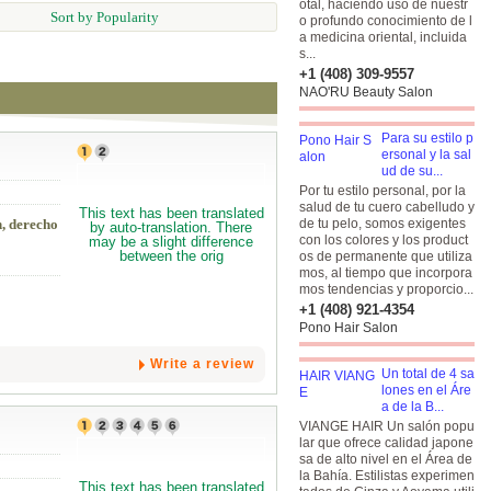
otal, haciendo uso de nuestr
Sort by Popularity
o profundo conocimiento de l
a medicina oriental, incluida
s...
+1 (408) 309-9557
NAO'RU Beauty Salon
Para su estilo p
ersonal y la sal
ud de su...
Por tu estilo personal, por la
salud de tu cuero cabelludo y
n, derecho
de tu pelo, somos exigentes
con los colores y los product
・
os de permanente que utiliza
mos, al tiempo que incorpora
mos tendencias y proporcio...
+1 (408) 921-4354
Pono Hair Salon
Write a review
Un total de 4 sa
lones en el Áre
a de la B...
VIANGE HAIR Un salón popu
lar que ofrece calidad japone
sa de alto nivel en el Área de
la Bahía. Estilistas experimen