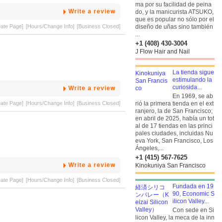
ma por su facilidad de peina
Write a review
do, y la manicurista ATSUKO,
que es popular no sólo por el
eate Page]
[Hours/Change Info]
[Business Closed]
diseño de uñas sino también
...
+1 (408) 430-3004
J Flow Hair and Nail
La tienda sigue
estimulando la
curiosida...
Write a review
En 1969, se ab
eate Page]
[Hours/Change Info]
[Business Closed]
rió la primera tienda en el ext
ranjero, la de San Francisco;
en abril de 2025, había un tot
al de 17 tiendas en las princi
pales ciudades, incluidas Nu
eva York, San Francisco, Los
Ángeles,...
+1 (415) 567-7625
Write a review
Kinokuniya San Francisco
eate Page]
[Hours/Change Info]
[Business Closed]
Fundada en 19
90, Economic S
ilicon Valley...
Con sede en Si
licon Valley, la meca de la inn