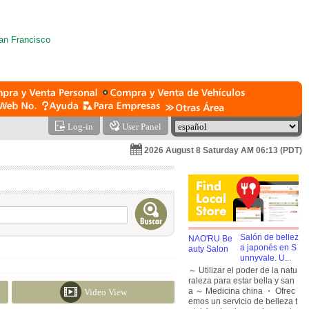
Log-in
User Panel
2026 August 8 Saturday AM 06:13 (PDT)
Salón de bellez
a japonés en S
unnyvale. U...
～ Utilizar el poder de la natu
raleza para estar bella y san
a ～ Medicina china ・ Ofrec
Video View
emos un servicio de belleza t