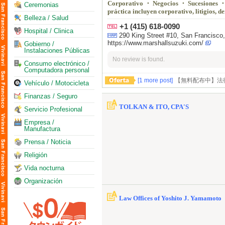
Corporativo ・ Negocios ・ Sucesiones ・ C
Ceremonias
práctica incluyen corporativo, litigios, 
Belleza / Salud
+1 (415) 618-0090
Hospital / Clinica
290 King Street #10, San Franci
https://www.marshallsuzuki.com/
Gobierno /
Instalaciones Públicas
No review is found.
Consumo electrónico /
Computadora personal
[1 more post]
【無料配布中】法
Vehículo / Motocicleta
Finanzas / Seguro
TOLKAN & ITO, CPA'S
Servicio Profesional
Empresa /
Manufactura
Prensa / Noticia
Religión
Vida nocturna
Organización
Law Offices of Yoshito J. Yamamoto