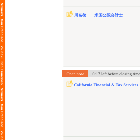
川名啓一 米国公認会計士
Open now
0:17 left before closing ti
California Financial & Tax Services