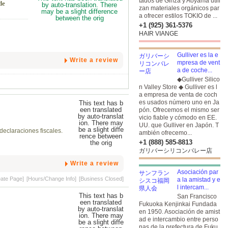
tados de Ginza y Aoyama utili
de
zan materiales orgánicos par
a ofrecer estilos TOKIO de ...
+1 (925) 361-5376
HAIR VIANGE
Gulliver es la e
Write a review
mpresa de vent
a de coche...
◆Gulliver Silico
n Valley Store ◆ Gulliver es l
a empresa de venta de coch
es usados número uno en Ja
pón. Ofrecemos el mismo ser
vicio fiable y cómodo en EE.
UU. que Gulliver en Japón. T
declaraciones fiscales.
ambién ofrecemo...
+1 (888) 585-8813
ガリバーシリコンバレー店
Write a review
Asociación par
eate Page]
[Hours/Change Info]
[Business Closed]
a la amistad y e
l intercam...
San Francisco
Fukuoka Kenjinkai Fundada
en 1950. Asociación de amist
ad e intercambio entre perso
nas de la prefectura de Fuku