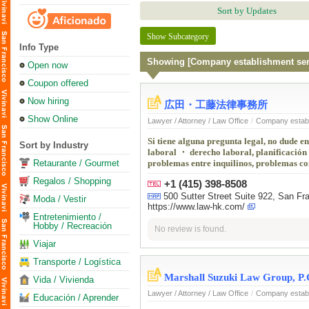
Sort by Updates
Show Subcategory
Info Type
Showing [Company establishment ser
Open now
Coupon offered
Now hiring
広田・工藤法律事務所
Show Online
Lawyer / Attorney / Law Office
/
Company establ
Si tiene alguna pregunta legal, no dude e
Sort by Industry
laboral ・ derecho laboral, planificación
Retaurante / Gourmet
problemas entre inquilinos, problemas con
Regalos / Shopping
+1 (415) 398-8508
500 Sutter Street Suite 922, San F
Moda / Vestir
https://www.law-hk.com/
Entretenimiento /
Hobby / Recreación
No review is found.
Viajar
Transporte / Logística
Marshall Suzuki Law Group, P.
Vida / Vivienda
Lawyer / Attorney / Law Office
/
Company establ
Educación / Aprender