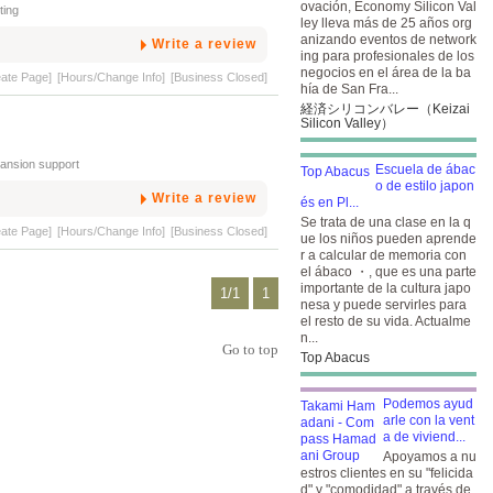
ovación, Economy Silicon Val
ting
ley lleva más de 25 años org
anizando eventos de network
Write a review
ing para profesionales de los
negocios en el área de la ba
eate Page]
[Hours/Change Info]
[Business Closed]
hía de San Fra...
経済シリコンバレー（Keizai
Silicon Valley）
pansion support
Escuela de ábac
o de estilo japon
Write a review
és en Pl...
Se trata de una clase en la q
eate Page]
[Hours/Change Info]
[Business Closed]
ue los niños pueden aprende
r a calcular de memoria con
el ábaco ・, que es una parte
importante de la cultura japo
1/1
1
nesa y puede servirles para
el resto de su vida. Actualme
n...
Go to top
Top Abacus
Podemos ayud
arle con la vent
a de viviend...
Apoyamos a nu
estros clientes en su "felicida
d" y "comodidad" a través de