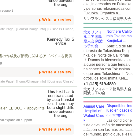
oka, interesados en Fukuoka
y personas relacionadas con
n support
Fukuoka. Organiza n...
サンフランシスコ福岡県人会
Write a review
eate Page]
[Hours/Change Info]
[Business Closed]
Northern Califo
rnia Tokushima
Kenjinkai ...
Solicitud de Me
mbresía de Tokushima Kenji
nkai del Norte de California
書の作成及び節税に関するアドバイスを提供
！ Damos la bienvenida a cu
ng
alquier persona que tenga u
na conexión con Tokushima
Write a review
o que ame Tokushima ！ Nos
otros, los Tokushima Ken...
eate Page]
[Hours/Change Info]
[Business Closed]
+1 (415) 519-4880
北カリフォルニア徳島県人会
阿波っ子の会
Disponibles inc
da en EE.UU., ・ apoyo inte
luso en casos d
e emergenc...
onal expansion support
Las condicione
s de devolución de mascotas
Write a review
a Japón son las más estrictas
del mundo, por lo que, si es u