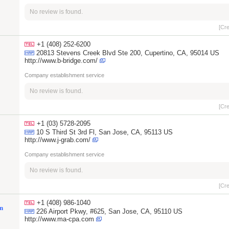
No review is found.
[Cr
+1 (408) 252-6200
20813 Stevens Creek Blvd Ste 200, Cupertino, CA, 95014 US
http://www.b-bridge.com/
Company establishment service
No review is found.
[Cr
+1 (03) 5728-2095
10 S Third St 3rd Fl, San Jose, CA, 95113 US
http://www.j-grab.com/
Company establishment service
No review is found.
[Cr
+1 (408) 986-1040
on
226 Airport Pkwy, #625, San Jose, CA, 95110 US
http://www.ma-cpa.com