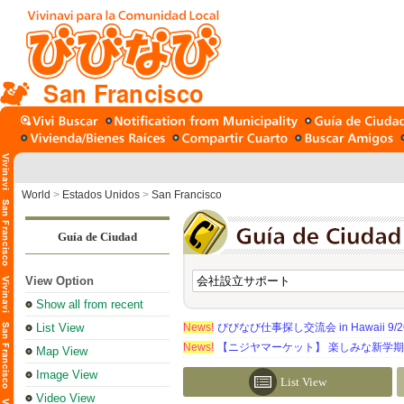
San Francisco
World
>
Estados Unidos
>
San Francisco
Guía de Ciudad
View Option
Show all from recent
List View
News!
びびなび仕事探し交流会 in Hawaii 9/26（
News!
【ニジヤマーケット】 楽しみな新学
Map View
Image View
List View
Video View