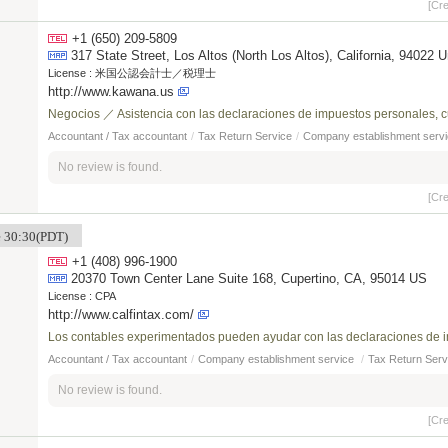
[Cr
+1 (650) 209-5809
317 State Street, Los Altos (North Los Altos), California, 94022 
License :
米国公認会計士／税理士
http://www.kawana.us
Negocios ／ Asistencia con las declaraciones de impuestos personales, cu
Accountant / Tax accountant
/
Tax Return Service
/
Company establishment serv
No review is found.
[Cr
me 30:30(PDT)
+1 (408) 996-1900
20370 Town Center Lane Suite 168, Cupertino, CA, 95014 US
License :
CPA
http://www.calfintax.com/
Los contables experimentados pueden ayudar con las declaraciones de im
Accountant / Tax accountant
/
Company establishment service
/
Tax Return Serv
No review is found.
[Cr