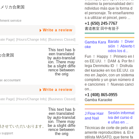
máximo la personalidad del i
94010 アメリカ合衆国
ndividuo más que la forma d
el personaje. Te enseñaremo
s a utilizar el pincel, pero ...
hment service
+1 (650) 245-7767
書道教室 田中有規子
Write a review
eate Page]
[Hours/Change Info]
[Business Closed]
Barato ！ Diver
sión ！ Abierto t
odos los d...
アメリカ合衆国
Fun ！ Happy ！ Primero en l
os EE.UU. ！ DAM ＆ Por fin l
lega Denmoku ID ！
Disfruta
del karaoke en los EE.UU. co
mo en Japón, con un sistema
completo y un gran número d
ax accountant
e canciones ！ Nuevas canci
on...
Write a review
+1 (408) 865-0955
eate Page]
[Hours/Change Info]
[Business Closed]
Gamba Karaoke
Sesión informat
iva del curso d
e uñas en ...
供させていただいおります。
Técnicas de corte de pelo alt
amente reproducibles ＆ El e
n support
stilista MASATO, que tiene fa