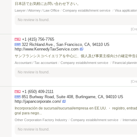
日本語でお気軽にお問い合わせ下さい。
Lawyer / Attorney / Law Office
/
Company establishment service
/
Visa applicatio
No review is found.
[Cr
+1 (415) 756-7765
322 Richland Ave., San Francisco, CA, 94110 US
http://www.KennedyTaxService.com
サンフランシスコベイエリアを中心に、個人及び事業主様向けの確定申告
Accountant / Tax accountant
/
Company establishment service
/
Financial planni
No review is found.
[Cr
+1 (650) 409-2111
851 Burlway Road, Suite 408, Burlingame, CA, 94010 US
http://japancorporate.com/
Incorporación de sucursal/sucursal/empresa en EE.UU. ・ registro, entra
gral para nego...
Other Corporation Factory Industry
/
Company establishment service
/
Internati
No review is found.