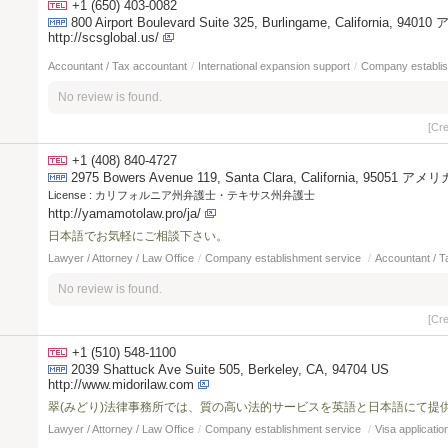
+1 (650) 403-0082
800 Airport Boulevard Suite 325, Burlingame, California, 
http://scsglobal.us/
Accountant / Tax accountant
/
International expansion support
/
Company establis
No review is found.
[Cr
+1 (408) 840-4727
2975 Bowers Avenue 119, Santa Clara, California, 95051 
License :
カリフォルニア州弁護士・テキサス州弁護士
http://yamamotolaw.pro/ja/
日本語でお気軽にご相談下さい。
Lawyer / Attorney / Law Office
/
Company establishment service
/
Accountant / T
No review is found.
[Cr
+1 (510) 548-1100
2039 Shattuck Ave Suite 505, Berkeley, CA, 94704 US
http://www.midorilaw.com
翠(みどり)法律事務所では、質の高い法的サービスを英語と日本語にて提
Lawyer / Attorney / Law Office
/
Company establishment service
/
Visa applicatio