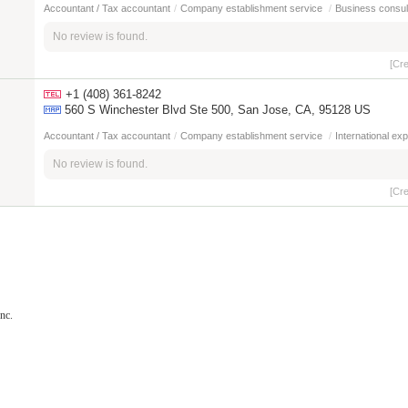
Accountant / Tax accountant
/
Company establishment service
/
Business consul
No review is found.
[Cr
+1 (408) 361-8242
560 S Winchester Blvd Ste 500, San Jose, CA, 95128 US
Accountant / Tax accountant
/
Company establishment service
/
International ex
No review is found.
[Cr
nc.