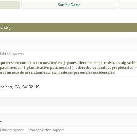
Sort by Name
vice ]
ishment service
n ponerse en contacto con nosotros en japonés. Derecho corporativo, inmigració
 patrimonial （ planificación patrimonial ）, derecho de familia, propietarios 
 contratos de arrendamiento etc., lesiones personales accidentales.
rancisco, CA, 94102 US
C.
ishment service
/
Visa application support