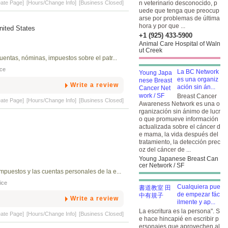
eate Page]
[Hours/Change Info]
[Business Closed]
n veterinario desconocido, p
uede que tenga que preocup
arse por problemas de última
hora y por que ...
United States
+1 (925) 433-5900
Animal Care Hospital of Waln
ut Creek
entas, nóminas, impuestos sobre el patr...
ice
La BC Network
es una organiz
Write a review
ación sin án...
Breast Cancer
eate Page]
[Hours/Change Info]
[Business Closed]
Awareness Network es una o
rganización sin ánimo de lucr
o que promueve información
actualizada sobre el cáncer d
e mama, la vida después del
tratamiento, la detección prec
oz del cáncer de ...
Young Japanese Breast Can
cer Network / SF
puestos y las cuentas personales de la e...
ice
Cualquiera pue
de empezar fác
Write a review
ilmente y ap...
La escritura es la persona". S
eate Page]
[Hours/Change Info]
[Business Closed]
e hace hincapié en escribir p
ersonajes que aprovechen al