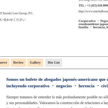
TEL :
+1 (415) 618-009
https://www.marshallsuz
問い合わせください
Corporativo ・ Negoci
estadounidense-japoné
familia ・ herencia, i
serve
Review
Gallery
Hot List
Somos un bufete de abogados japonés-americano que o
incluyendo corporativo ・ negocios ・ herencia ・ civi
Siempre tratamos de entender lo más profundamente posible no sólo
y sus personalidades. Valoramos la construcción de relaciones a l