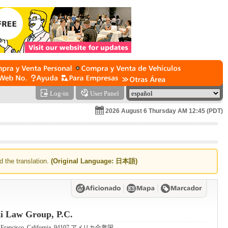
Log-in
User Panel
2026 August 6 Thursday AM 12:45 (PDT)
d the translation.
(Original Language: 日本語)
i Law Group, P.C.
San Francisco, California, 94107 アメリカ合衆国