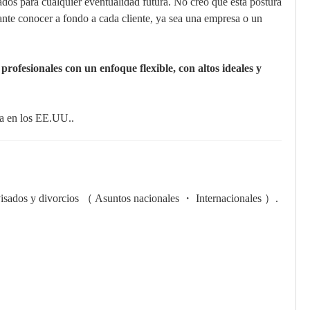
ados para cualquier eventualidad futura. No creo que esta postura
nte conocer a fondo a cada cliente, ya sea una empresa o un
fesionales con un enfoque flexible, con altos ideales y
da en los EE.UU..
de visados y divorcios （ Asuntos nacionales ・ Internacionales ）.