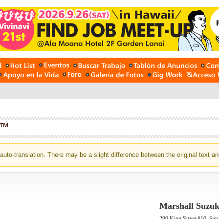
auto-translation. There may be a slight difference between the original text an
Marshall Suzuk
290 King Street #10, 