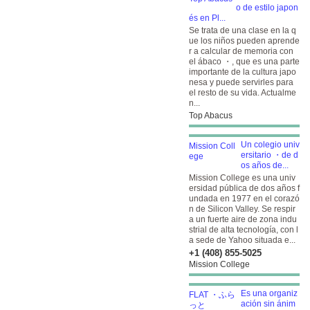
o de estilo japon
és en Pl...
Se trata de una clase en la q
ue los niños pueden aprende
r a calcular de memoria con
el ábaco ・, que es una parte
importante de la cultura japo
nesa y puede servirles para
el resto de su vida. Actualme
n...
Top Abacus
Un colegio univ
ersitario ・de d
os años de...
Mission College es una univ
ersidad pública de dos años f
undada en 1977 en el corazó
n de Silicon Valley. Se respir
a un fuerte aire de zona indu
strial de alta tecnología, con l
a sede de Yahoo situada e...
+1 (408) 855-5025
Mission College
Es una organiz
ación sin ánim