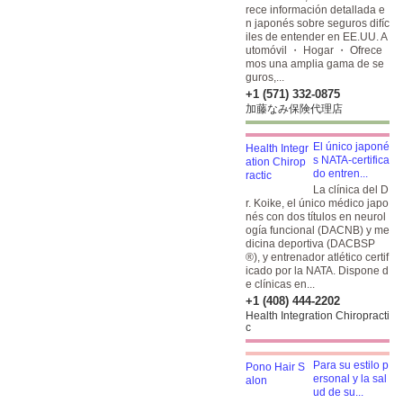
rece información detallada e
n japonés sobre seguros difíc
iles de entender en EE.UU. A
utomóvil ・ Hogar ・ Ofrece
mos una amplia gama de se
guros,...
+1 (571) 332-0875
加藤なみ保険代理店
El único japoné
s NATA-certifica
do entren...
La clínica del D
r. Koike, el único médico japo
nés con dos títulos en neurol
ogía funcional (DACNB) y me
dicina deportiva (DACBSP
®), y entrenador atlético certif
icado por la NATA. Dispone d
e clínicas en...
+1 (408) 444-2202
Health Integration Chiropracti
c
Para su estilo p
ersonal y la sal
ud de su...