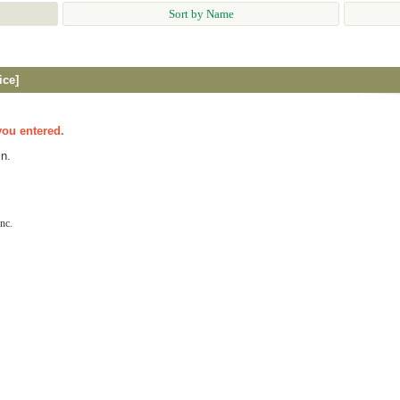
Sort by Name
ice]
you entered.
n.
nc.