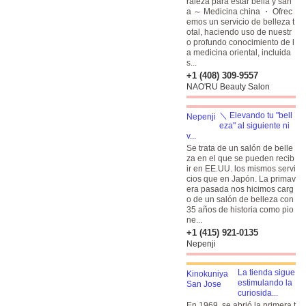
raleza para estar bella y san
a ～ Medicina china ・ Ofrec
emos un servicio de belleza t
otal, haciendo uso de nuestr
o profundo conocimiento de l
a medicina oriental, incluida
s...
+1 (408) 309-9557
NAO'RU Beauty Salon
＼ Elevando tu "bell
eza" al siguiente ni
v...
Se trata de un salón de belle
za en el que se pueden recib
ir en EE.UU. los mismos servi
cios que en Japón. La primav
era pasada nos hicimos carg
o de un salón de belleza con
35 años de historia como pio
ne...
+1 (415) 921-0135
Nepenji
La tienda sigue
estimulando la
curiosida...
En 1969, se abrió la primera t