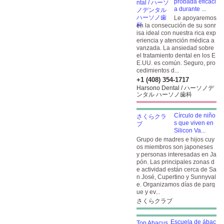
probada eficaci
a durante ...
Le apoyaremos
en la consecución de su sonr
isa ideal con nuestra rica exp
eriencia y atención médica a
vanzada. La ansiedad sobre
el tratamiento dental en los E
E.UU. es común. Seguro, pro
cedimientos d...
+1 (408) 354-1717
Harsono Dental / ハーソノデ
ンタル ハーソノ歯科
Círculo de niño
s que viven en
Silicon Va...
Grupo de madres e hijos cuy
os miembros son japoneses
y personas interesadas en Ja
pón. Las principales zonas d
e actividad están cerca de Sa
n José, Cupertino y Sunnyval
e. Organizamos días de parq
ue y ev...
さくらクラブ
Escuela de ábac