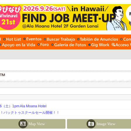
土）1pm Ala Moana Hotel
期！バックトゥスクールセール開催！！
Map View
Image View