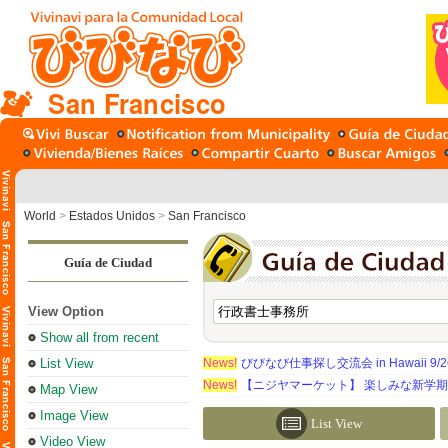
San Francisco
World
>
Estados Unidos
>
San Francisco
Guía de Ciudad
View Option
Show all from recent
List View
News!
びびなび仕事探し交流会 in Hawaii 9/26（
News!
【ニジヤマーケット】 楽しみな新学
Map View
Image View
List View
Video View