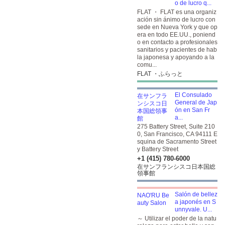
o de lucro q...
FLAT ・ FLAT es una organiz
ación sin ánimo de lucro con
sede en Nueva York y que op
era en todo EE.UU., poniend
o en contacto a profesionales
sanitarios y pacientes de hab
la japonesa y apoyando a la
comu...
FLAT ・ふらっと
El Consulado
General de Jap
ón en San Fr
a...
275 Battery Street, Suite 210
0, San Francisco, CA 94111 E
squina de Sacramento Street
y Battery Street
+1 (415) 780-6000
在サンフランシスコ日本国総
領事館
Salón de bellez
a japonés en S
unnyvale. U...
～ Utilizar el poder de la natu