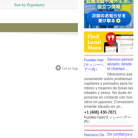
Sort by Popularity
Servicio person
alizado, desde
Go to top
el champú ...
Ofrecemos ase
soramiento sobre problemas
capilares y peinados para ho
mbres y mujeres de todas las
edades y sexos. No dude en
ponerse en contacto con nos
otros en japonés. Convenient
emente situado en un...
+1 (408) 430-7871
Fumiko hair(サッシーヘアー
内）
De confianza y