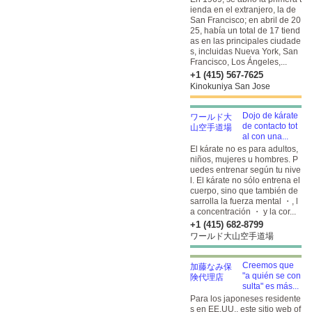
ienda en el extranjero, la de
San Francisco; en abril de 20
25, había un total de 17 tiend
as en las principales ciudade
s, incluidas Nueva York, San
Francisco, Los Ángeles,...
+1 (415) 567-7625
Kinokuniya San Jose
Dojo de kárate
de contacto tot
al con una...
El kárate no es para adultos,
niños, mujeres u hombres. P
uedes entrenar según tu nive
l. El kárate no sólo entrena el
cuerpo, sino que también de
sarrolla la fuerza mental ・, l
a concentración ・ y la cor...
+1 (415) 682-8799
ワールド大山空手道場
Creemos que
"a quién se con
sulta" es más...
Para los japoneses residente
s en EE.UU., este sitio web of