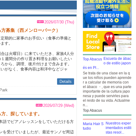
2026/07/30 (Thu)
る方募集（西メンローパーク）
、定期的に家事のお手伝い（食事の準備と
います。
場合は火曜日）に来ていただき、家族4人分
の１週間分の作り置き料理をお願いしたい
Escuela de ábac
o de estilo japon
ころから、調理、後片付けまで含みます。
és en Pl...
嫌いがなく、食事内容は和洋中などジャ
Se trata de una clase en la q
ue los niños pueden aprende
Details
r a calcular de memoria con
el ábaco ・, que es una parte
Park
importante de la cultura japo
nesa y puede servirles para
el resto de su vida. Actualme
n...
2026/07/29 (Wed)
Top Abacus
る方、探しています。
本語でピアノレッスンをしていただける方
Nuestros exper
imentados estili
ンを受けていましたが、最近サンノゼ周辺
stas resol...