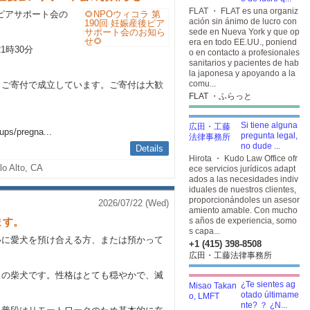
FLAT ・ FLAT es una organiz
産後ピアサポート会の
ación sin ánimo de lucro con
sede en Nueva York y que op
era en todo EE.UU., poniend
21時30分
o en contacto a profesionales
sanitarios y pacientes de hab
la japonesa y apoyando a la
comu...
とご寄付で成立しています。ご寄付は大歓
FLAT ・ふらっと
ら
Si tiene alguna
ups/pregna...
pregunta legal,
no dude ...
Details
Hirota ・ Kudo Law Office ofr
lo Alto, CA
ece servicios jurídicos adapt
ados a las necesidades indiv
iduales de nuestros clientes,
proporcionándoles un asesor
2026/07/22 (Wed)
amiento amable. Con mucho
ます。
s años de experiencia, somo
s capa...
いに愛犬を預け合える方、または預かって
+1 (415) 398-8508
広田・工藤法律事務所
オスの柴犬です。性格はとても穏やかで、滅
¿Te sientes ag
otado últimame
nte? ？ ¿N...