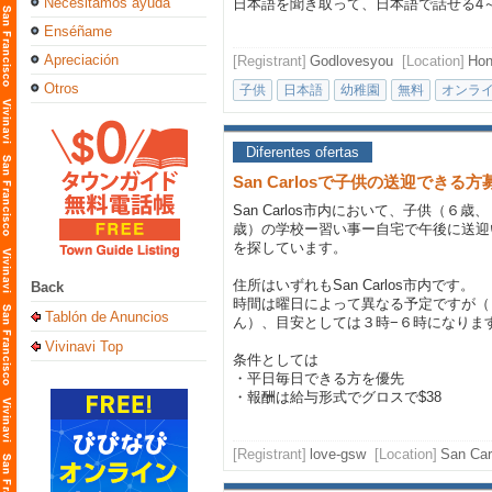
Necesitamos ayuda
日本語を聞き取って、日本語で話せる4～5
Enséñame
Apreciación
[Registrant]
Godlovesyou
[Location]
Hon
Otros
子供
日本語
幼稚園
無料
オンラ
Diferentes ofertas
San Carlosで子供の送迎できる
San Carlos市内において、子供（６歳
歳）の学校ー習い事ー自宅で午後に送迎
を探しています。
住所はいずれもSan Carlos市内です。
Back
時間は曜日によって異なる予定ですが（
Tablón de Anuncios
ん）、目安としては３時−６時になりま
Vivinavi Top
条件としては
・平日毎日できる方を優先
・報酬は給与形式でグロスで$38
[Registrant]
love-gsw
[Location]
San Car