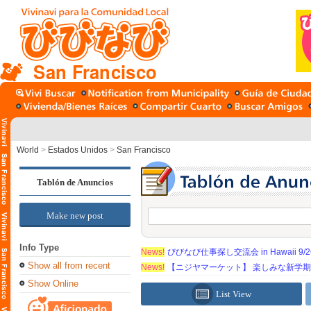
San Francisco
World
>
Estados Unidos
>
San Francisco
Tablón de Anuncios
Make new post
Info Type
News!
びびなび仕事探し交流会 in Hawaii 9/26（
Show all from recent
News!
【ニジヤマーケット】 楽しみな新学
Show Online
List View