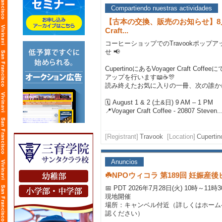
Compartiendo nuestras actividades
【古本の交換、販売のお知らせ】8月1日
Craft...
コーヒーショップでのTravookポップ
せ 📢
CupertinoにあるVoyager Craft Coff
アップを行います📖☕🎊
読み終えたお気に入りの一冊、次の誰か
🗓 August 1 & 2 (土&日) 9 AM – 1 PM
📍Voyager Craft Coffee - 20807 Steven..
[Registrant]
Travook
[Location]
Cupertin
Anuncios
☘️NPOウィコラ 第189回 妊娠
📅 PDT 2026年7月28日(火) 10時～11時
現地開催
場所：キャンベル付近（詳しくはホーム
認ください）