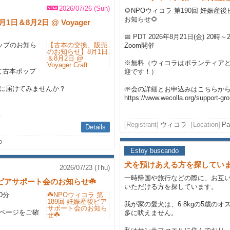
2026/07/26 (Sun)
🌻NPOウィコラ 第190回 妊娠
お知らせ🌻
＆8月2日 @ Voyager
📅 PDT 2026年8月21日(金) 20時～
アップのお知ら
Zoom開催
※無料（ウィコラはボランティア
eeにて古本ポップ
迎です！）
に届けてみませんか？
🌱会の詳細とお申込みはこちらか
https://www.wecolla.org/support-gro
.
[Registrant]
ウィコラ
[Location]
Pa
Details
o
Estoy buscando
犬を預けあえる方を探してい
2026/07/23 (Thu)
一時帰国や旅行などの際に、お互
産後ピアサポート会のお知らせ☘️
いただける方を探しています。
30分
我が家の愛犬は、6.8kgの5歳の
ページをご確
多に吠えません。