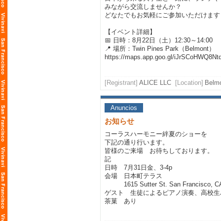
みながら交流しませんか？
どなたでもお気軽にご参加いただけます
【イベント詳細】
📅 日時：8月22日（土）12:30～14:00
📍 場所：Twin Pines Park（Belmont）
https://maps.app.goo.gl/iJrSCoHWQ8Nt
[Registrant]
ALICE LLC
[Location]
Bel
Anuncios
お知らせ
コーラスハーモニー絆夏のショーを
下記の通り行います。
皆様のご来場 お待ちしております。
記
日時 7月31日金、3-4p
会場 日本町テラス
1615 Sutter St. San Francisco, C
ゲスト 生徒によるピアノ演奏、高校生
茶菓 あり