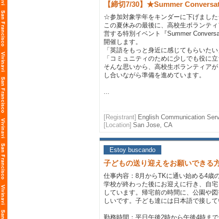
【締切7/30】★Summer Conversat
☆参加対象学年をキンダーに下げました
この夏休みの最後に、高校生ボランティ
営する特別イベント『Summer Conversat
開催します。
「英語をもっと身近に感じてもらいたい
「コミュニティのために少しでも役に立
そんな思いから、高校生ボランティアが
し合いながら準備を進めています。
...
[Registrant]
English Communication Ser
[Location]
San Jose, CA
Estoy buscando
子どもの送り迎えをお願いできる
仕事内容：8月からTKに通い始める4歳
学校が終わった後にお迎えに行き、自宅
しています。帰宅前の時間に、公園や図
しいです。子ども達には日本語で接して
勤務時間：平日午後2時から午後4時まで