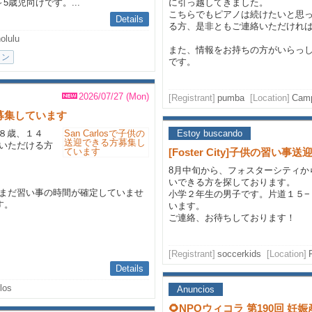
歳児向けです。...
に引っ越してきました。
こちらでもピアノは続けたいと思
Details
る方、是非ともご連絡いただけれ
olulu
また、情報をお持ちの方がいらっ
イン
です。
2026/07/27 (Mon)
[Registrant]
pumba
[Location]
Camp
方募集しています
、８歳、１４
Estoy buscando
いただける方
[Foster City]子供の習
8月中旬から、フォスターシティか
いできる方を探しております。
まだ習い事の時間が確定していませ
小学２年生の男子です。片道１５−
す。
います。
ご連絡、お待ちしております！
[Registrant]
soccerkids
[Location]
Details
los
Anuncios
🌻NPOウィコラ 第190回 