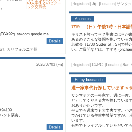
[Registrant]
Jiji
[Location]
サンタク
！
Anuncios
7/19 （日）午後1時・日本
qFGX9?g_st=com.google.ma...
キリスト教って何？聖書には何が
あるの？こんな疑問を抱いている
Details
老教会（1700 Sutter St., 
mont, カリフォルニア州
い。ご質問などは、すずき (ohchanh
2026/07/03 (Fri)
[Registrant]
CUPC
[Location]
San F
Estoy buscando
週一家事代行探しています＜
サンマテオの一軒家で、週に一度
ど）してくださる方を探していま
おありがたいです。
A94109
平日でも週末でも大丈夫です。小
バンド演奏、
でかけている午前中希望ですが、
います。
有料でトライアルしていただいて
Details