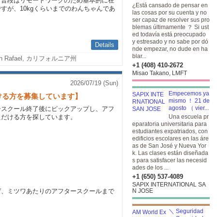
、普段はリモートワークのため基本的に在
¿Está cansado de pensar en
すが、10kgくらいまでのわんちゃんであ
las cosas por su cuenta y no
ser capaz de resolver sus pro
blemas últimamente ？ Si ust
ed todavía está preocupado
y estresado y no sabe por dó
Details
nde empezar, no dude en ha
blar...
n Rafael, カリフォルニア州
+1 (408) 410-2672
Misao Takano, LMFT
2026/07/19 (Sun)
Empecemos ya
ける方を募集しています】
mismo ！ 21 de
agosto （ vier...
ースクール終了後にピックアップし、アフ
ただける方を探しています。
Una escuela pr
eparatoria universitaria para
estudiantes expatriados, con
edificios escolares en las áre
as de San José y Nueva Yor
k. Las clases están diseñada
s para satisfacer las necesid
ades de los ...
+1 (650) 537-4089
SAPIX INTERNATIONAL SA
ゼ、ミツワあたりのアフタースクールまで
N JOSE
＼ Seguridad