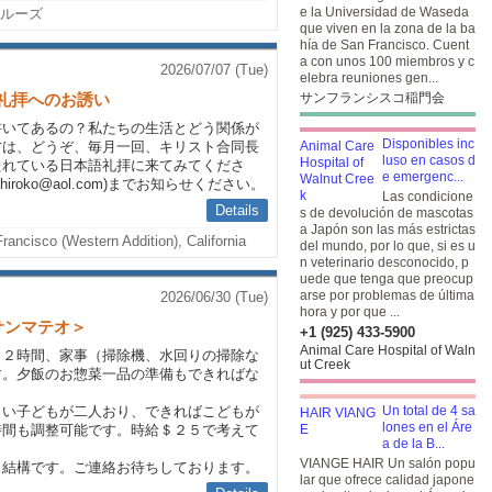
e la Universidad de Waseda
ルーズ
que viven en la zona de la ba
hía de San Francisco. Cuent
a con unos 100 miembros y c
2026/07/07 (Tue)
elebra reuniones gen...
語礼拝へのお誘い
サンフランシスコ稲門会
書いてあるの？私たちの生活とどう関係が
Disponibles inc
方は、どうぞ、毎月一回、キリスト合同長
luso en casos d
SF)で持たれている日本語礼拝に来てみてくださ
e emergenc...
iroko@aol.com)までお知らせください。
Las condicione
Details
s de devolución de mascotas
a Japón son las más estrictas
rancisco (Western Addition), California
del mundo, por lo que, si es u
n veterinario desconocido, p
uede que tenga que preocup
arse por problemas de última
2026/06/30 (Tue)
hora y por que ...
サンマテオ＞
+1 (925) 433-5900
Animal Care Hospital of Waln
、２時間、家事（掃除機、水回りの掃除な
ut Creek
す。夕飯のお惣菜一品の準備もできればな
さい子どもが二人おり、できればこどもが
Un total de 4 sa
lones en el Áre
時間も調整可能です。時給＄２５で考えて
a de la B...
VIANGE HAIR Un salón popu
も結構です。ご連絡お待ちしております。
lar que ofrece calidad japone