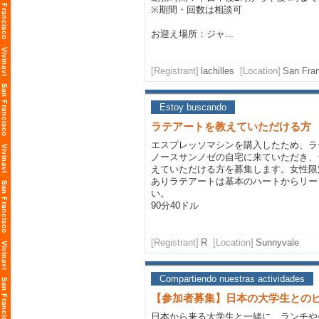
※期間・回数は相談可
お迎え場所：ジャ...
[Registrant]
lachilles
[Location]
San Fra
Estoy buscando
ラテアートを教えていただける方
エスプレッソマシンを購入したため、ラ
ノースサンノゼの自宅に来ていただき、
えていただける方を募集します。女性限
ありラテアートは基本のハートからリー
い。
90分40ドル
[Registrant]
R
[Location]
Sunnyvale
Compartiendo nuestras actividades
【参加者募集】日本の大学生との
日本から来る大学生と一緒に、ランチや