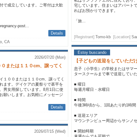
私はサンラファエルに住んでおり
付で成立しています。ご寄付は大歓
宅しています。住まいはアパートで
ればお預かりできます。
「旅...
pregnancy-post...
Details
[Registrant]
Tomo-kb
[Location]
Sa
to, CA
Estoy buscando
2026/07/20 (Mon)
【子どもの送迎をしていただ
０または１１０cm、譲ってく
息子（小学生）の学校またはサマ
タースクールまで車で送迎してい
イ１００または１１０cm、譲ってく
れます。デイケアの夏祭りで甚平を
■ 曜日
。男女用探しています。8月1日に使
毎週月曜日・水曜日
お願いします。お気軽にメッセージ
■ 時間
午後3時頃から、1回あたり約1時間
Details
■ 送迎エリア
マウンテンビュー周辺からサンノ
■ 開始時期
2026/07/15 (Wed)
来週からでも可能で...