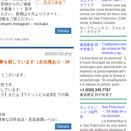
esa en San F...
、皆様からのご連絡
Somos una org
大募集！！！ 見学
anización coral femenina jap
ください。新期は９月よりスタート。
onesa sin ánimo de lucro con
sede en San Francisco, Calif
m 私達の活動をご覧ください。
ornia, Estados Unidos.
kehashi
Instagram：mixkake...
サンフランシスコ・フォレス
Details
ト・クワイア
Location]
san jose
Cualquiera pue
de empezar fác
ilmente y ap...
2026/07/10 (Fri)
La escritura es la persona". S
仕事を探しています（永住権あり・39
e hace hincapié en escribir p
ersonajes que aprovechen al
máximo la personalidad del i
とうございます。
ndividuo más que la forma d
el personaje. Te enseñaremo
女性です。
s a utilizar el pincel, pero ...
探しています。
+1 (650) 245-7767
ーク】または【ワトソンビル近郊】での勤
書道教室 田中有規子
San Francisco
・ Se trata de u
所持
na asociaci...
単な日常会話・意思疎通レベル）...
La Inamonkai d
e San Francisco es una asoci
Details
ación de antiguos alumnos d