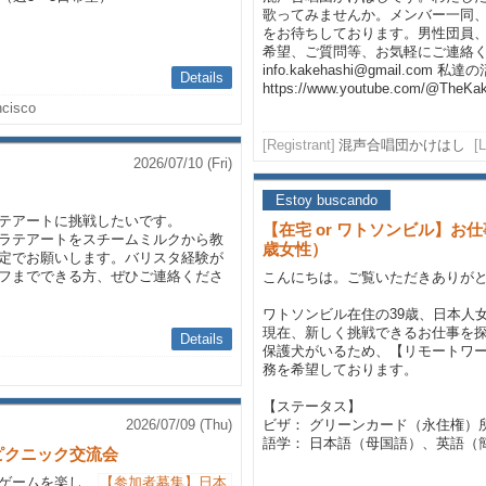
歌ってみませんか。メンバー一同
をお待ちしております。男性団員、
希望、ご質問等、お気軽にご連絡
info.kakehashi@gmail.co
Details
https://www.youtube.com/@TheKa
ncisco
[Registrant]
混声合唱団かけはし
[
2026/07/10 (Fri)
Estoy buscando
テアートに挑戦したいです。
【在宅 or ワトソンビル】お
ラテアートをスチームミルクから教
歳女性）
定でお願いします。バリスタ経験が
フまでできる方、ぜひご連絡くださ
こんにちは。ご覧いただきありが
ワトソンビル在住の39歳、日本人
現在、新しく挑戦できるお仕事を
Details
保護犬がいるため、【リモートワ
務を希望しております。
【ステータス】
2026/07/09 (Thu)
ビザ： グリーンカード（永住権）
語学： 日本語（母国語）、英語（簡
ピクニック交流会
ゲームを楽し