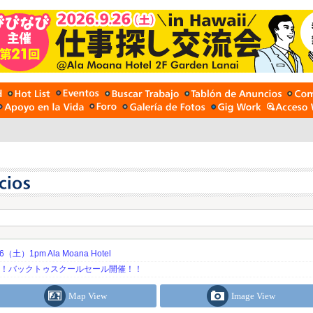
土）1pm Ala Moana Hotel
期！バックトゥスクールセール開催！！
Map View
Image View