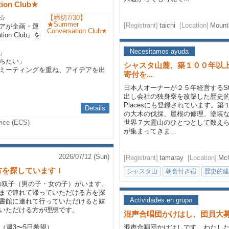
ion Club★
☆
[Registrant]
taichi
[Location]
Mount
アが企画・運
ion Club』を
Necesitamos ayuda
」
ちたい」
シャスタ山麓、築１００年以上のSt
ミーティングを重ね、アイデアを出
寄付を...
日本人オーナーが２５年経営するSton
出し会社の独身寮を改築した歴史的建物で、Nat
Placesにも登録されています。
Details
の大木の伐採、屋根の修理、塗装
vice (ECS)
世界７大霊山のひとつとして数え
が集まってきま...
2026/07/12 (Sun)
[Registrant]
tamaray
[Location]
McC
方を探しています！
シャスタ山
朝食付き宿
歴史的建
の双子（男の子・女の子）がいます。
まで連れて帰っていただける方を探
Actividades en grupo
書館に連れて行っていただけると嬉
いただける方が理想です。
混声合唱団かけはし、団員大
（週3〜5日希望）
混声合唱団かけはしです。わたし