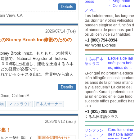
・ Seguridad
・ Confianza
Details
／ Pl...
ain View, CA
Los todoterrenos, las furgone
tas Sprinter y otros vehículos
pueden elegirse en función d
el número de personas que l
2026/07/14 (Tue)
os utilicen y de su finalidad.
oney Brook Inn修復のための
+1 (800) 794-0994
AM World Express
ey Brook Innは、もともと、木材切り
ional Register of Historic
Escuela de jap
onés para beb
築１００年以上経過し、建物を圧迫する３本
és, niños de ...
などの経費が必要です。
¿Por qué no probar la educa
られているシャスタ山に、世界中から旅人
ción bilingüe en los important
es años de la primera infanci
Details
a y la escuela? La clase de j
aponés Kurumi pretende cre
loud, CalifornIA
ar un entorno en el que todo
s, desde niños pequeños has
物
マックラウド
日本人オーナー
ta a...
+1 (925) 289-8296
くるみ日本語クラス
2026/07/12 (Sun)
募集！
Coro femenino
de habla japon
たちと一緒に楽しく