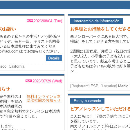
2026/08/04 (Tue)
Intercambio de información
へのお誘い
お料理とお掃除をしてくださ
あるの？私たちの生活とどう関係が
西メンローパークにある個人宅で
どうぞ、毎月一回、キリスト合同長
掃除）をしてくださる方を探して
で持たれている日本語礼拝に来てみてくださ
ko@aol.com)までお知らせください。
2週間に1回程度、月曜日（祝日の
（大人2人、小学生の子ども2人）
Details
と思っています。献立を考えると
子どもたちは辛いもの以外は好き
sco, California
ン...
2026/07/29 (Wed)
[Registrant]
ESP
[Location]
Menlo 
知らせ
完全無料のオ
Estoy buscando
稚園）を始め
本語幼稚園の
ピアノレッスンしていただけ
続き完全無料でオンライン日本語幼
で7年目を迎えました。
こんにちは！ 7歳の子供向けに日
を探しています。
たします。
南カリフォルニアで1年ほどレッス