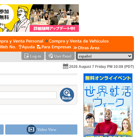
Log-in
User Panel
2026 August 7 Friday PM 10:08 (PDT)
Video View