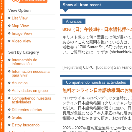
Show all from recent
View Option
List View
Anuncios
Map View
8/16（日）午後1時・日本語礼拝
Image View
キリスト教って何？聖書には何が書いて
Video View
あるの？こんな疑問を抱いている方は、
老教会（1700 Sutter St., SF)
い。ご質問などは、すずき (ohchanhiro
Sort by Category
Intercambio de
información
[Registrant]
CUPC
[Location]
San Franci
Información necesaria
para vivir
Compartiendo nuestras actividades
Anuncios
無料オンライン日本語幼稚園のお
Actividades en grupo
コロナウイルスのパンデミック当時に、
Compartiendo nuestras
actividades
ンライン日本語幼稚園（クリスチャン幼
た以来、日本語幼稚園が近くに無い、日
Diferentes ofertas
費用が負担になる日本人家庭の為に引き
Gratis
稚園のご奉仕をさせて頂き、おかげさま
Estoy buscando
2026－2027年度も完全無料でご奉仕い