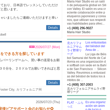
Maria Hair Studio es un saló
っており、日本語でレッスンしていただけ
n de peluquería global en Sili
con Valley. El salón es una cr
ばと思います。
eciente colaboración entre p
eluqueros japoneses y corea
しゃいましたらご連絡いただけますと幸い
nos, que utilizan sus respecti
vas habilidades para ofrec...
Details
+1 (408) 296-9027
Maria Hair Studio
bell
Los entusiastas
del béisbol del
2026/07/27 (Mon)
Área de ...
い事送迎をできる方を探しています
La Liga de Béis
bol Samurai del Norte de Cal
らバーリンゲームへ、習い事の送迎をお願
ifornia es una organización d
e softball con sede en la Bahí
３０分を、２０ドルでお願いできればと思
a de San Francisco ・ Silicon
Valley. Reunimos a entusiast
as del béisbol de todos los á
mbitos de ...
Details
+1 (408) 307-2003
北カリフォルニアサムライ野
Foster City, カリフォルニア州
球リーグ
2026/07/23 (Thu)
Es una organiz
ación sin ánim
妊娠産後ピアサポート会のお知らせ🌻
o de lucro q...