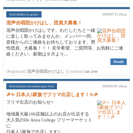
Actividades en grupo
2026/07/12 (Sun)
混声合唱団かけはし、団員大募集！
混声合唱団かけはしです。わたしたちと一緒
に楽しく歌ってみませんか。メンバー一同、
皆様からのご連絡をお待ちしております。男
性団員、大募集！！！ 見学希望、ご質問等、お気軽にご連
絡ください。新期は９月より...
Details
[Registrant]
混声合唱団かけはし
[Location]
san jose
Información necesaria para vivir
2026/03/01 (Sun)
🎉✨ 日本人5家族でフリマ出店します！✨🎉
フリマ出店のお知らせ✨
地域最大級100店舗以上のお店が出店する
大人気のDe Anza College フリーマーケット
に
日本人5家族で出店します✨