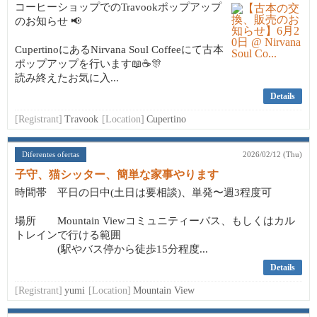
コーヒーショップでのTravookポップアップ
のお知らせ 📢
CupertinoにあるNirvana Soul Coffeeにて古本
ポップアップを行います📖☕🎊
読み終えたお気に入...
Details
[Registrant]
Travook
[Location]
Cupertino
Diferentes ofertas
2026/02/12 (Thu)
子守、猫シッター、簡単な家事やります
時間帯 平日の日中(土日は要相談)、単発〜週3程度可
場所 Mountain Viewコミュニティーバス、もしくはカル
トレインで行ける範囲
(駅やバス停から徒歩15分程度...
Details
[Registrant]
yumi
[Location]
Mountain View