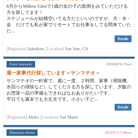
8月からWillow Glenで1歳の女の子の面倒をみていただける
方を探してます！
スケジュールが結構空いてる方だといいのですが、月・水・
金 だけでも私が家でリモートでお仕事をしてる間来ていた
だ...
Details
[Registrant]
kahokino
[Location]
San Jose, CA
Estoy buscando
2026/06/30 (Tue)
週一家事代行探しています＜サンマテオ＞
サンマテオの一軒家で、週に一度、２時間、家事（掃除機、
水回りの掃除など）してくださる方を探しています。夕飯の
お惣菜一品の準備もできればなおありがたいです。
平日でも週末でも大丈夫です。小さい子ど...
Details
[Registrant]
Akiko
[Location]
San Mateo
Diferentes ofertas
2026/07/27 (Mon)