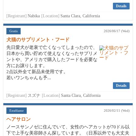
Details
[Registrant]
Nabika
[Location]
Santa Clara, California
Gratis
2026/06/17 (Wed)
犬猫のサプリメント・フード
先日愛犬が老衰で亡くなってしまったので、
日本から買い貯めて使えなくなったサプリメ
ントや、アメリカで購入したフードを必要な
方にお譲りします。
2点以外全て新品未使用です。
若いワンちゃんも予...
Details
[Registrant]
スズナ
[Location]
Santa Clara, California
Enséñame
2026/02/11 (Wed)
ヘアサロン
ノースサンノゼに住んでいて、女性のヘアカットが70ドル以
下で上手な美容師さん探しています。（日系以外でも大丈夫