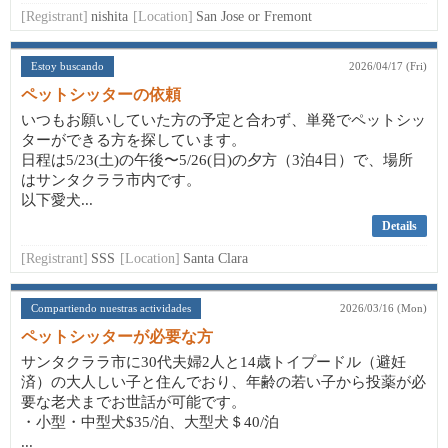
[Registrant]
nishita
[Location]
San Jose or Fremont
Estoy buscando
2026/04/17 (Fri)
ペットシッターの依頼
いつもお願いしていた方の予定と合わず、単発でペットシッ
ターができる方を探しています。
日程は5/23(土)の午後〜5/26(日)の夕方（3泊4日）で、場所
はサンタクララ市内です。
以下愛犬...
Details
[Registrant]
SSS
[Location]
Santa Clara
Compartiendo nuestras actividades
2026/03/16 (Mon)
ペットシッターが必要な方
サンタクララ市に30代夫婦2人と14歳トイプードル（避妊
済）の大人しい子と住んでおり、年齢の若い子から投薬が必
要な老犬までお世話が可能です。
・小型・中型犬$35/泊、大型犬＄40/泊
...