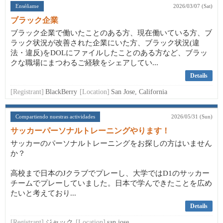
Enséñame
2026/03/07 (Sat)
ブラック企業
ブラック企業で働いたことのある方、現在働いている方、ブ
ラック状況が改善された企業にいた方、ブラック状況(違
法・違反)をDOLにファイルしたことのある方など、ブラッ
クな職場にまつわるご経験をシェアしてい...
Details
[Registrant]
BlackBerry
[Location]
San Jose, California
Compartiendo nuestras actividades
2026/05/31 (Sun)
サッカーパーソナルトレーニングやります！
サッカーのパーソナルトレーニングをお探しの方はいません
か？
高校まで日本のJクラブでプレーし、大学ではD1のサッカー
チームでプレーしていました。日本で学んできたことを広め
たいと考えており...
Details
[Registrant]
ジャック
[Location]
san jose