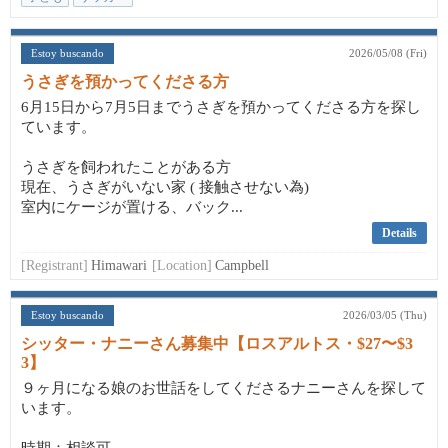
Estoy buscando
2026/05/08 (Fri)
うさぎを預かってくださる方
6月15日から7月5日までうさぎを預かってくださる方を探し
ています。
うさぎを飼われたことがある方
現在、うさぎがいない家 ( 接触させない為)
室内にケージが置ける、バック...
Details
[Registrant]
Himawari
[Location]
Campbell
Estoy buscando
2026/03/05 (Thu)
シッター・ナニーさん募集中【ロスアルトス・$27〜$3
3】
９ヶ月になる娘のお世話をしてくださるナニーさんを探して
います。