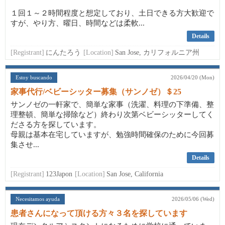
１回１～２時間程度と想定しており、土日できる方大歓迎で
すが、やり方、曜日、時間などは柔軟...
Details
[Registrant]
にんたろう
[Location]
San Jose, カリフォルニア州
Estoy buscando
2026/04/20 (Mon)
家事代行/ベビーシッター募集（サンノゼ）＄25
サンノゼの一軒家で、簡単な家事（洗濯、料理の下準備、整
理整頓、簡単な掃除など）終わり次第ベビーシッターしてく
ださる方を探しています。
母親は基本在宅していますが、勉強時間確保のために今回募
集させ...
Details
[Registrant]
123Japon
[Location]
San Jose, California
Necesitamos ayuda
2026/05/06 (Wed)
患者さんになって頂ける方々３名を探しています