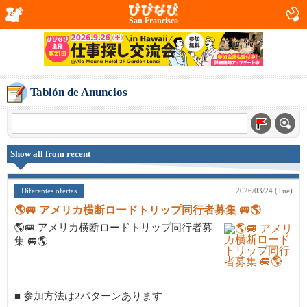
San Francisco
Tablón de Anuncios
Show all from recent
Diferentes ofertas
2026/03/24 (Tue)
🌎🚐 アメリカ横断ロードトリップ同行者募集 🚐🌎
🌎🚐 アメリカ横断ロードトリップ同行者募
集 🚐🌎
■ 参加方法は2パターンあります