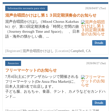
Información necesaria para vivir
2026/04/07 (Tue)
混声合唱団かけはし第１３回定期演奏会のお知らせ
混声合唱団かけはし（Mixed Chorus Kakehas
hi）が、第13回定期演奏会「時間と空間の旅
（Journey through Time and Space)」 、日本
語・海外の懐かしい曲、...
Details
[Registrant]
混声合唱団かけはし
[Location]
Campbell, CA
Anuncios
2026/06/27 (Sat)
フリーマーケットのお知らせ
7月4日(土)にデアンザカレッジで開催される
フリーマーケット(De Anza Flea Market)に、
日本人主婦3名で出店します。
子ども服、おもちゃ、食器、テント、カメラなどセカンドハ
ンド...
Details
[Registrant]
My melody
[Location]
Cupertino, カリフォルニア州