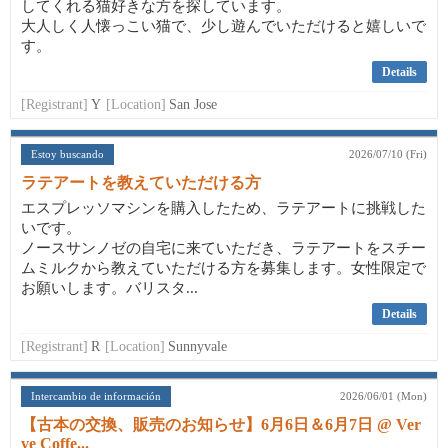
してくれる猫好きな方を探しています。
大人しく人懐っこい猫で、少し遊んでいただけると嬉しいで
す。
Details
[Registrant]
Y
[Location]
San Jose
Estoy buscando
2026/07/10 (Fri)
ラテアートを教えていただける方
エスプレッソマシンを購入したため、ラテアートに挑戦した
いです。
ノースサンノゼの自宅に来ていただき、ラテアートをスチー
ムミルクから教えていただける方を募集します。女性限定で
お願いします。バリスタ...
Details
[Registrant]
R
[Location]
Sunnyvale
Intercambio de información
2026/06/01 (Mon)
【古本の交換、販売のお知らせ】6月6日＆6月7日 @ Ver
ve Coffe...