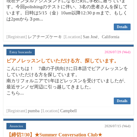
現在デンタルアシスタントになるために学校に通っていま
す。今回polishingのテストに伴い、3名の患者さんを探して
います。日時は5/15（金）10am以降12:30ｐmまで、もしく
は2pmから３pm...
Details
[Registrant]
レアチーズケーキ
[Location]
San José、California
Estoy buscando
2026/07/29 (Wed)
ピアノレッスンしていただける方、探しています。
こんにちは！ 7歳の子供向けに日本語でピアノレッスンを
していただける方を探しています。
南カリフォルニアで1年ほどレッスンを受けていましたが、
最近サンノゼ周辺に引っ越してきました。
こちら...
Details
[Registrant]
pumba
[Location]
Campbell
Anuncios
2026/07/15 (Wed)
【締切7/30】★Summer Conversation Club★