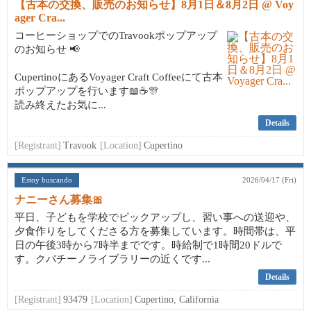
【古本の交換、販売のお知らせ】8月1日＆8月2日 @ Voy
ager Cra...
コーヒーショップでのTravookポップアップ
のお知らせ 📢
CupertinoにあるVoyager Craft Coffeeにて古本
ポップアップを行います📖☕🎊
読み終えたお気に...
Details
[Registrant]
Travook
[Location]
Cupertino
Estoy buscando
2026/04/17 (Fri)
ナニーさん募集🎀
平日、子どもを学校でピックアップし、習い事への送迎や、
夕食作りをしてくださる方を募集しています。時間帯は、平
日の午後3時から7時半までです。時給制で1時間20ドルで
す。クパチーノライブラリーの近くです...
Details
[Registrant]
93479
[Location]
Cupertino, California