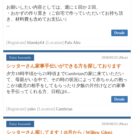
お願いしたい内容としては、週に１回か２回、
・おかずの作り置き（ご自宅で作っていただいてお持ち頂
き、材料費も含めてお支払い）
...
Details
[Registrant]
bluesky64
[Location]
Palo Alto
Estoy buscando
2026/05/25 (Mon)
シッターさん家事手伝いができる方を探しております
夕方18時半頃から21時頃までCambrianの家に来ていただい
て、母親がいる中で、その時の状況によって赤ちゃんの抱っ
こか3歳児の相手をしてもらったり夕飯の片付けなどの家事
を手伝ってくれる方、日程は6...
Details
[Registrant]
yuko
[Location]
Cambrian
Estoy buscando
2026/06/22 (Mon)
シッターさん探してます！(8月から / Willow Glen)