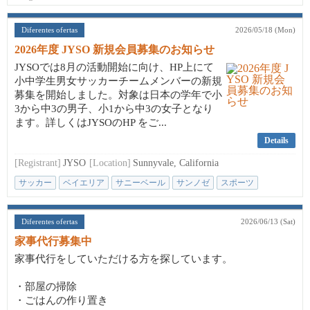
Diferentes ofertas
2026/05/18 (Mon)
2026年度 JYSO 新規会員募集のお知らせ
JYSOでは8月の活動開始に向け、HP上にて
小中学生男女サッカーチームメンバーの新規
募集を開始しました。対象は日本の学年で小
3から中3の男子、小1から中3の女子となり
ます。詳しくはJYSOのHP をご...
Details
[Registrant]
JYSO
[Location]
Sunnyvale, California
サッカー
ベイエリア
サニーベール
サンノゼ
スポーツ
Diferentes ofertas
2026/06/13 (Sat)
家事代行募集中
家事代行をしていただける方を探しています。
・部屋の掃除
・ごはんの作り置き