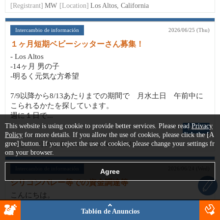
[Registrant]
MW
[Location]
Los Altos, California
Intercambio de información
2026/06/25 (Thu)
１ヶ月短期ベビーシッターさん募集！
- Los Altos
-14ヶ月 男の子
-明るく元気な方希望
7/9以降から8/13あたりまでの期間で 月水土日 午前中に
こられるかたを探しています。
週に１日で...
This website is using cookie to provide better services. Please read
Privacy
Details
Policy
for more details. If you allow the use of cookies, please click the [A
gree] button. If you reject the use of cookies, please change your settings fr
[Registrant]
ガオ
[Location]
Los Altos, California
om your browser.
Intercambio de información
2026/06/24 (Wed)
シリコンバレー等での資金調達等
こんにちは。
シリコンバレー等での資金調達等に詳しい方、起業準備中の
Tablón de Anuncios
方等、情報交換しましょう。