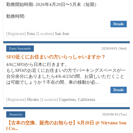
勤務開始時期: 2026年4月20日〜5月末（短期）
勤務時間:
Details
[Registrant]
Ema
[Location]
San Jose
Estoy buscando
2026/04/01 (Wed)
SFO近くにお住まいの方いらっしゃいますか？
4/6にSFOから日本に行きます。
もしSFOのお近くにお住まいの方でパーキングスペースが一
台分余分にありましたら4/6-4/23の間、お貸しいただくこと
は可能でしょうか？不在の間、車の移動が必...
Details
[Registrant]
Hiroko
[Location]
Cupertino, California
Anuncios
2026/06/16 (Tue)
【古本の交換、販売のお知らせ】6月20日 @ Nirvana Sou
l Co...