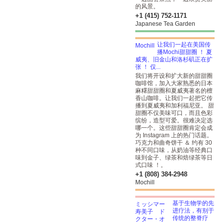
的风景。
+1 (415) 752-1171
Japanese Tea Garden
让我们一起在美国传
播Mochi甜甜圈 ！ 夏
威夷、旧金山和洛杉矶正在扩
张 ！ 仅...
我们将开设和扩大新的甜甜圈
咖啡馆，加入大家熟悉的日本
麻糬甜甜圈和夏威夷著名的檀
香山咖啡。让我们一起把它传
播到夏威夷和加利福尼亚。 甜
甜圈不仅美味可口，而且色彩
缤纷，造型可爱。很难决定选
哪一个。这些甜甜圈肯定会成
为 Instagram 上的热门话题。
巧克力和曲奇饼干 ＆ 约有 30
种不同口味，从奶油等经典口
味到金子、绿茶和焙绿茶等日
式口味 ！。
+1 (808) 384-2948
Mochill
基于生物学的先
进疗法，有别于
传统的整脊疗