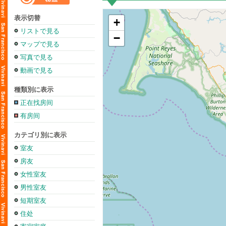
表示切替
+
リストで見る
−
マップで見る
写真で見る
動画で見る
種類別に表示
正在找房间
有房间
カテゴリ別に表示
室友
房友
女性室友
男性室友
短期室友
住处