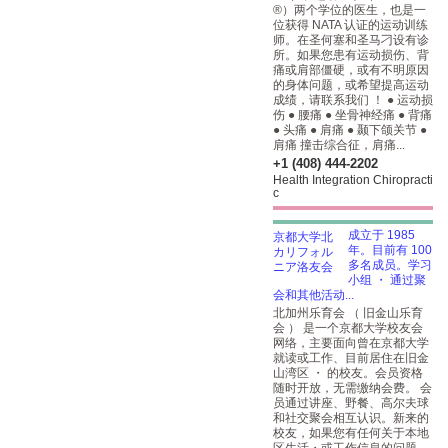
®）两个学位的医生，也是一
位获得 NATA 认证的运动训练
师。在圣何塞和圣马刁设有诊
所。如果您患有运动损伤、背
痛或肩部僵硬，或有不明原因
的身体问题，或希望提高运动
成绩，请联系我们 ！ ● 运动损
伤 ● 腰痛 ● 坐骨神经痛 ● 背痛
● 头痛 ● 肩痛 ● 颞下颌关节 ●
肩痛 撞击综合征，肩痛...
+1 (408) 444-2202
Health Integration Chiropracti
c
成立于 1985
年。目前有 100
多名成员。学习
小组 ・ 通过聚
会和其他活动...
北加州乐育会 （ 旧金山乐育
会 ） 是一个京都大学校友会
网络，主要面向曾在京都大学
就读或工作、目前居住在旧金
山湾区 ・ 的校友。会员资格
随时开放，无需缴纳会费。 会
员通过讲座、野餐、高尔夫球
和社交聚会相互认识。新来的
校友，如果您有任何关于本地