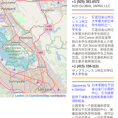
+1 (925) 381-6572
H2H GLOBAL JAPAN, LLC
它是旧金山州立
大学最大的日本
学生组织之一。
它是旧金山州立
大学最大的日本学生组织之
一。JSA Career 的宗旨是帮
助日本学生求职和开发人力资
源，而 JSA Social 的宗旨则是
加深与对日本文化・和语言感
兴趣的任何国籍的学生之间的
交流。日本学生支援机构社交
部主要开展两项活动。
+1 (415) 338-1111
サンフランシスコ州立大学日
本人学生会
日本茶园位于旧
金山金门公园的
中心。它为游客
Leaflet
| ©
OpenStreetMap
contributors
提供了体验大自然的美丽与和
谐的机会。
公园里有一个新装修的茶室。
茶室位于日本茶园的中心，俯
瞰如画的风景和池塘。 您可以
一边品尝茶点，一边欣赏美丽