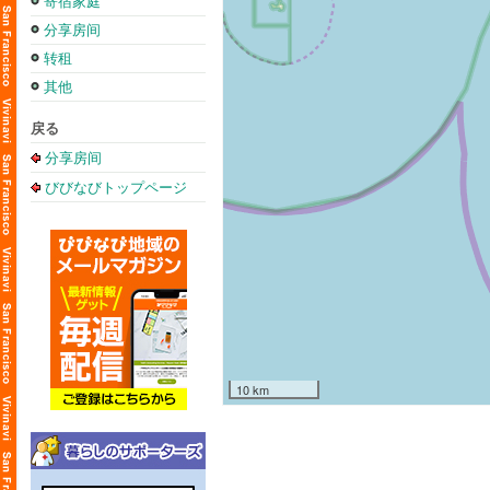
寄宿家庭
分享房间
转租
其他
戻る
分享房间
びびなびトップページ
10 km