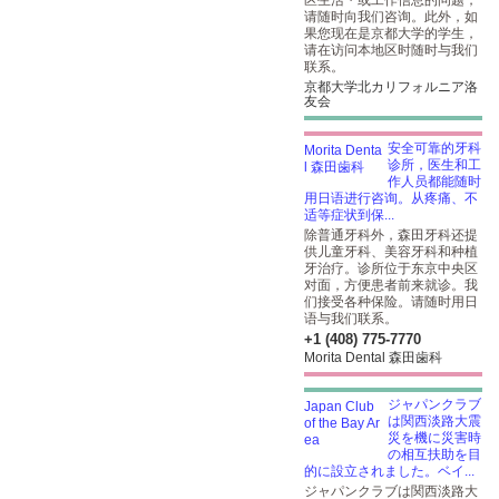
区生活・或工作信息的问题，
请随时向我们咨询。此外，如
果您现在是京都大学的学生，
请在访问本地区时随时与我们
联系。
京都大学北カリフォルニア洛
友会
安全可靠的牙科
诊所，医生和工
作人员都能随时
用日语进行咨询。从疼痛、不
适等症状到保...
除普通牙科外，森田牙科还提
供儿童牙科、美容牙科和种植
牙治疗。诊所位于东京中央区
对面，方便患者前来就诊。我
们接受各种保险。请随时用日
语与我们联系。
+1 (408) 775-7770
Morita Dental 森田歯科
ジャパンクラブ
は関西淡路大震
災を機に災害時
の相互扶助を目
的に設立されました。ベイ...
ジャパンクラブは関西淡路大