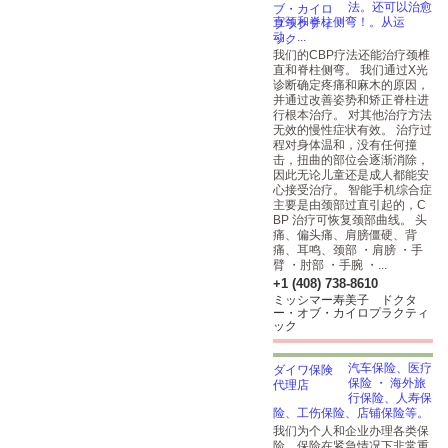
法。还可以治愈
直颈和脊柱侧弯！。从运
动、...
我们的CBP疗法还能治疗颈椎
直和脊柱侧弯。 我们通过X光
诊断确定疼痛和麻木的原因，
并通过改善姿势和矫正脊柱进
行根本治疗。 对其他治疗方法
无效的慢性症状有效。 治疗过
程对身体温和，没有任何撞
击，扭曲的部位会逐渐消除，
因此无论儿童还是成人都能安
心接受治疗。 智能手机综合症
主要是由颈部过直引起的，C
BP 治疗可恢复颈部曲线。 头
痛、偏头痛、肩膀僵硬、背
痛、耳鸣、颈部 ・肩膀 ・手
臂 ・肘部 ・手腕 ・...
+1 (408) 738-8610
ミッシマー寿美子 ドクタ
ー・オブ・カイロプラクティ
ック
汽车保险、医疗
保险 ・ 海外旅
行保险、人寿保
险、工伤保险、店铺保险等。
我们为个人和企业办理各类保
险。保险在紧急情况下非常重