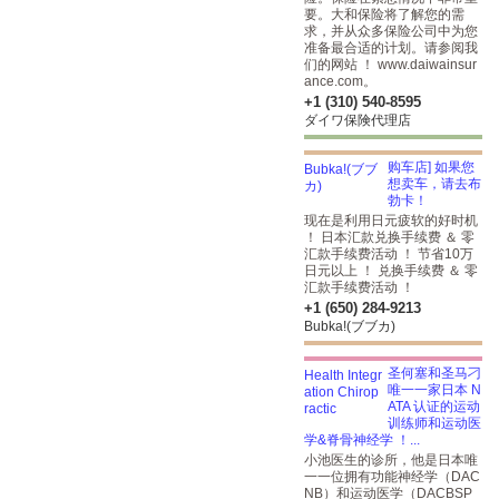
要。大和保险将了解您的需
求，并从众多保险公司中为您
准备最合适的计划。请参阅我
们的网站 ！ www.daiwainsur
ance.com。
+1 (310) 540-8595
ダイワ保険代理店
购车店] 如果您
想卖车，请去布
勃卡！
现在是利用日元疲软的好时机
！ 日本汇款兑换手续费 ＆ 零
汇款手续费活动 ！ 节省10万
日元以上 ！ 兑换手续费 ＆ 零
汇款手续费活动 ！
+1 (650) 284-9213
Bubka!(ブブカ)
圣何塞和圣马刁
唯一一家日本 N
ATA 认证的运动
训练师和运动医
学&脊骨神经学 ！...
小池医生的诊所，他是日本唯
一一位拥有功能神经学（DAC
NB）和运动医学（DACBSP