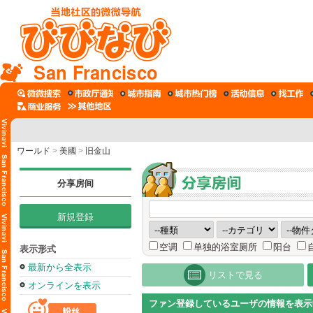
San Francisco
ワールド
>
美國
>
旧金山
分享房间
新規登録
空调
单独的浴室厕所
阳台
表示形式
最新から全表示
リストで見る
オンラインを表示
ファン登録しているユーザの情報を表示