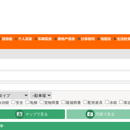
自动锁
安全
电梯
宠物商量
吸烟商量
配有家具
冰箱
靠
マップで見る
写真で見る
中