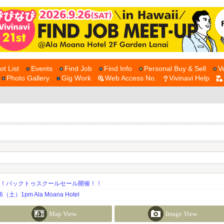
ot List
Events
Find Job
Find Info
Personal Buy & Sell
V
Photo Gallery
Gig Work
Web Access No.
Vivinavi Help
期！バックトゥスクールセール開催！！
土）1pm Ala Moana Hotel
Map View
Image View