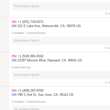
No review is found.
[Cr
+1 (831) 724-6371
222 E Lake Ave, Watsonville, CA, 95076 US
Cremation
/
Funeral director
No review is found.
[Cr
+1 (510) 881-9192
22297 Mission Blvd, Hayward, CA, 94541 US
Funeral director
No review is found.
[Cr
+1 (408) 287-8700
798 S 2nd St, San Jose, CA, 95112 US
Cremation
/
Funeral director
No review is found.