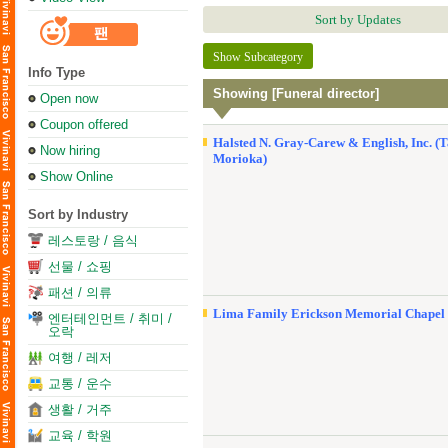
Sort by Updates
Show Subcategory
Info Type
Showing [Funeral director]
Open now
Coupon offered
Halsted N. Gray-Carew & English, Inc. (
Now hiring
Morioka)
Show Online
Sort by Industry
레스토랑 / 음식
선물 / 쇼핑
패션 / 의류
Lima Family Erickson Memorial Chapel
엔터테인먼트 / 취미 /
오락
여행 / 레저
교통 / 운수
생활 / 거주
교육 / 학원