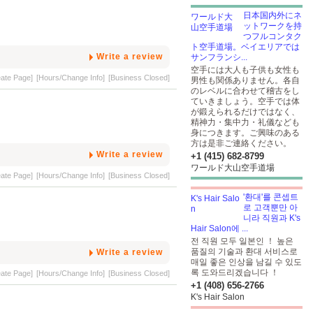
日本国内外にネ
ットワークを持
つフルコンタク
ト空手道場。ベイエリアでは
Write a review
サンフランシ...
空手には大人も子供も女性も
eate Page]
[Hours/Change Info]
[Business Closed]
男性も関係ありません。各自
のレベルに合わせて稽古をし
ていきましょう。空手では体
が鍛えられるだけではなく、
精神力・集中力・礼儀なども
身につきます。ご興味のある
方は是非ご連絡ください。
Write a review
+1 (415) 682-8799
ワールド大山空手道場
eate Page]
[Hours/Change Info]
[Business Closed]
'환대'를 콘셉트
로 고객뿐만 아
니라 직원과 K's
Hair Salon에 ...
전 직원 모두 일본인 ！ 높은
품질의 기술과 환대 서비스로
Write a review
매일 좋은 인상을 남길 수 있도
록 도와드리겠습니다 ！
eate Page]
[Hours/Change Info]
[Business Closed]
+1 (408) 656-2766
K's Hair Salon