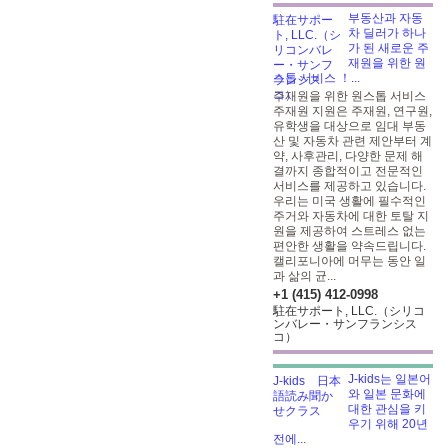
부동산과 자동
차 딜러가 하나
가 된 새로운 주
재원을 위한 원
스톱 서비스 ！...
주재원을 위한 원스톱 서비스
주재원 지원은 주재원, 연구원,
유학생을 대상으로 임대 부동
산 및 자동차 관련 제안부터 계
약, 사후관리, 다양한 문제 해
결까지 종합적이고 전문적인
서비스를 제공하고 있습니다.
우리는 미국 생활에 필수적인
주거와 자동차에 대한 토탈 지
원을 제공하여 스트레스 없는
편안한 생활을 약속드립니다.
캘리포니아에 머무는 동안 일
과 삶의 균...
+1 (415) 412-0998
駐在サポート, LLC.（シリコ
ンバレー・サンフランシス
コ）
J-kids는 일본어
와 일본 문화에
대한 관심을 키
우기 위해 20년
전에...