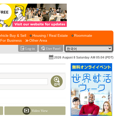
ehicle Buy & Sell
Housing / Real Estate
Roommate
For Business
Other Area
Log-in
User Panel
2026 August 8 Saturday AM 05:04 (PDT)
Video View