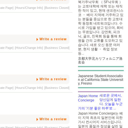
북가주낙우회 （ SF낙우회 ）
는 교토대학에 재학 또는 재직
eate Page]
[Hours/Change Info]
[Business Closed]
한 적이 있고, 현재 샌프란시스
코 ・ 베이 지역에 거주하고 있
는 분들을 중심으로 한 교토대
학 동창회 네트워크입니다. 수
시로 가입을 받고 있으며, 회비
는 무료입니다. 강연회, 피크
닉, 골프, 친목회 등을 통해 회
Write a review
원들 간의 교류를 도모하고 있
습니다. 새로 오신 동문 여러
eate Page]
[Hours/Change Info]
[Business Closed]
분, 현지 생활 ・ 취업 정보
등...
京都大学北カリフォルニア洛
友会
Japanese Student Associatio
Write a review
n at California State Universit
y, Fresno
eate Page]
[Hours/Change Info]
[Business Closed]
새로운 곳에서,
당신답게 일한
다. 오늘을 누군
가의 '기분 좋은 하루'로 ...
Japan Home Concierge는 베
이 지역 최초의 일본인에 의한
Write a review
가사 컨시어지 서비스입니다.
일본의 품질과 정성을 살린 일
eate Page]
[Hours/Change Info]
[Business Closed]