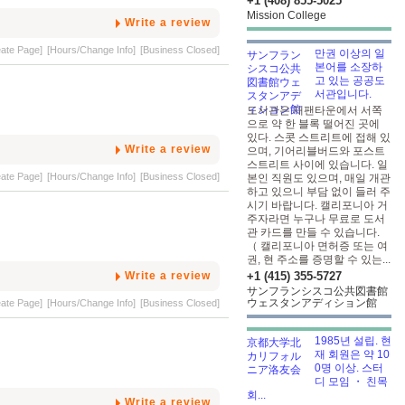
+1 (408) 855-5025
Mission College
Write a review
eate Page]
[Hours/Change Info]
[Business Closed]
만권 이상의 일
본어를 소장하
고 있는 공공도
서관입니다.
도서관은 재팬타운에서 서쪽
으로 약 한 블록 떨어진 곳에
있다. 스콧 스트리트에 접해 있
Write a review
으며, 기어리블버드와 포스트
스트리트 사이에 있습니다. 일
eate Page]
[Hours/Change Info]
[Business Closed]
본인 직원도 있으며, 매일 개관
하고 있으니 부담 없이 들러 주
시기 바랍니다. 캘리포니아 거
주자라면 누구나 무료로 도서
관 카드를 만들 수 있습니다.
（ 캘리포니아 면허증 또는 여
권, 현 주소를 증명할 수 있는...
Write a review
+1 (415) 355-5727
サンフランシスコ公共図書館
ウェスタンアディション館
eate Page]
[Hours/Change Info]
[Business Closed]
1985년 설립. 현
재 회원은 약 10
0명 이상. 스터
디 모임 ・ 친목
회...
Write a review