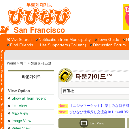
San Francisco
Vivi Search
Notification from Municipality
Town Guide
H
Find Friends
Life Supporters (Column)
Discussion Forum
World
>
미국
>
샌프란시스코
타운가이드
View Option
Show all from recent
List View
News!
【ニジヤマーケット】 楽しみな新学
News!
びびなび仕事探し交流会 in Hawaii 9/26（
Map View
Image View
List View
Video View