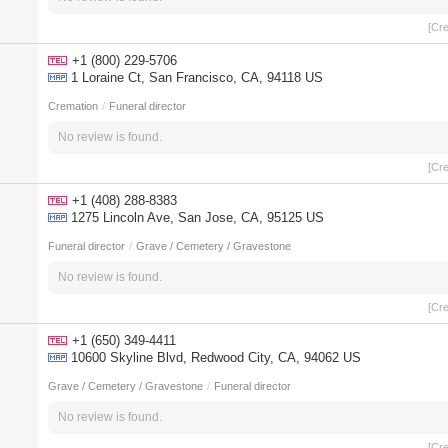
[Cr
+1 (800) 229-5706
1 Loraine Ct, San Francisco, CA, 94118 US
Cremation
/
Funeral director
No review is found.
[Cr
+1 (408) 288-8383
1275 Lincoln Ave, San Jose, CA, 95125 US
Funeral director
/
Grave / Cemetery / Gravestone
No review is found.
[Cr
+1 (650) 349-4411
10600 Skyline Blvd, Redwood City, CA, 94062 US
Grave / Cemetery / Gravestone
/
Funeral director
No review is found.
[Cr