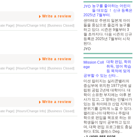
농구를 좋아하는 어린이
들 대모집 ！ 신규 등록은
2025년 7월부터.
Write a review
샌마테오 주변의 일본계 아이
들을 중심으로 즐겁게 농구를
eate Page]
[Hours/Change Info]
[Business Closed]
하고 있다. 시즌은 9월부터 3
월 초까지다. 다음 시즌의 신규
등록은 2025년 7월부터 시작
된다.
JYO
Write a review
대학 편입, 학위
취득, 영어 학습
eate Page]
[Hours/Change Info]
[Business Closed]
등 목적에 맞게
공부할 수 있는 산타...
미션 칼리지는 실리콘밸리의
중심부에 위치한 1977년에 설
립된 공립 2년제 대학이다. 대
학이 소유한 부지에는 야후 본
사가 있고, 그 옆에는 인텔사가
Write a review
있는 등 하이테크 산업 지역의
분위기를 강하게 느낄 수 있다.
eate Page]
[Hours/Change Info]
[Business Closed]
캘리포니아 대학이나 주립대
학으로 편입을 목표로 하는 유
학생들이 많이 공부하고 있으
며, 대학 편입 프로그램도 충실
하다. ESL 클래스 Deg...