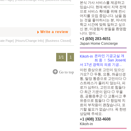
본식 가사 서비스를 제공하고
있습니다. 현재 베이 지역 전역
으로 서비스 확대를 위해 컨시
어지를 모집 중입니다. 남을 돕
는 것을 좋아하시는 분, 자녀의
학교 시간에 맞춰 일하고 싶으
신 분, 미경험자 분들을 환영합
Write a review
니다. 영어...
+1 (650) 283-4651
eate Page]
[Hours/Change Info]
[Business Closed]
Japan Home Concierge
온라인 기공교실 개
1/1
1
최 중 ！ San Jose에
서 17년 경력의 의료 기공...
이런 증상으로 고민이 있으신
Go to top
가요? ◎ 두통, 요통, 좌골신경
통, 탈장 통증으로 고민이다 ◎
스트레스가 풀리지 않는다, 피
로가 심하다, 고민으로 힘들다
◎ 최근 기운이 없다 ◎ 우울
증, 공황증후군 ◎ 교통사고 후
유증으로 힘들다 ◎ 항암제 치
료의 부작용이 괜찮습니다, 포
기할 필요가 없습니다. 꼭 한번
상담해 주세요.
+1 (408) 332-4608
Kikoh-in