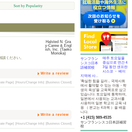
Sort by Popularity
相談ください。
매주 토요일을
중심으로 연간 4
3일 동안 샌프란
시스코 ・ 베이
Write a review
지역에 사...
'확실한 힘을 길러 ､ 국제사회
eate Page]
[Hours/Change Info]
[Business Closed]
에서 활약할 수 있는 아동・학
생의 육성'을 교육목표로 삼고
있습니다. 토요일에 통학하며,
일본에서 사용되는 교과서를
사용하여 일본 학교의 교육 내
용 （ 본교는 4과목 ）을 배웁
니다.
Write a review
+1 (415) 989-4535
サンフランシスコ日本語補習
eate Page]
[Hours/Change Info]
[Business Closed]
校