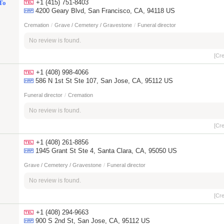
+1 (415) 751-8403
To
4200 Geary Blvd, San Francisco, CA, 94118 US
Cremation
/
Grave / Cemetery / Gravestone
/
Funeral director
No review is found.
[Cr
+1 (408) 998-4066
586 N 1st St Ste 107, San Jose, CA, 95112 US
Funeral director
/
Cremation
No review is found.
[Cr
+1 (408) 261-8856
1945 Grant St Ste 4, Santa Clara, CA, 95050 US
Grave / Cemetery / Gravestone
/
Funeral director
No review is found.
[Cr
+1 (408) 294-9663
900 S 2nd St, San Jose, CA, 95112 US