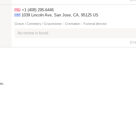
+1 (408) 295-6446
1039 Lincoln Ave, San Jose, CA, 95125 US
Grave / Cemetery / Gravestone
/
Cremation
/
Funeral director
No review is found.
[Cr
nc.