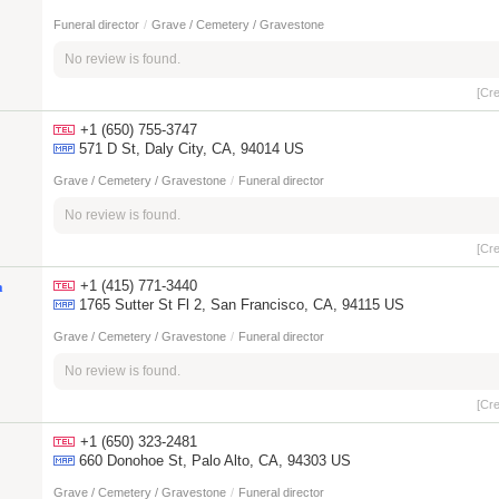
Funeral director
/
Grave / Cemetery / Gravestone
No review is found.
[Cr
+1 (650) 755-3747
571 D St, Daly City, CA, 94014 US
Grave / Cemetery / Gravestone
/
Funeral director
No review is found.
[Cr
+1 (415) 771-3440
a
1765 Sutter St Fl 2, San Francisco, CA, 94115 US
Grave / Cemetery / Gravestone
/
Funeral director
No review is found.
[Cr
+1 (650) 323-2481
660 Donohoe St, Palo Alto, CA, 94303 US
Grave / Cemetery / Gravestone
/
Funeral director