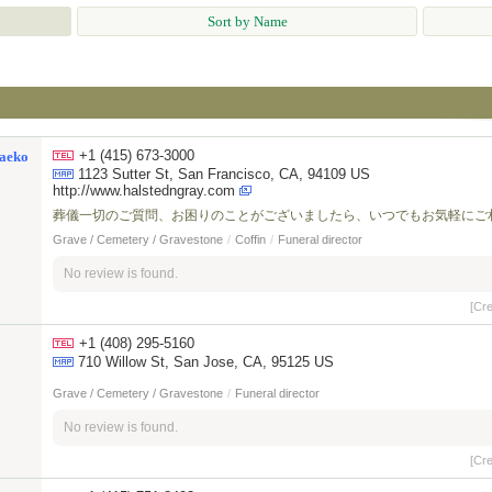
Sort by Name
+1 (415) 673-3000
Taeko
1123 Sutter St, San Francisco, CA, 94109 US
http://www.halstedngray.com
葬儀一切のご質問、お困りのことがございましたら、いつでもお気軽にご
Grave / Cemetery / Gravestone
/
Coffin
/
Funeral director
No review is found.
[Cr
+1 (408) 295-5160
710 Willow St, San Jose, CA, 95125 US
Grave / Cemetery / Gravestone
/
Funeral director
No review is found.
[Cr