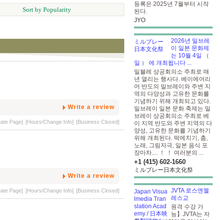
등록은 2025년 7월부터 시작
Sort by Popularity
된다.
JYO
2026년 밀브레
이 일본 문화제
는 10월 4일 （
일 ） 에 개최됩니다 ...
밀블레 상공회의소 주최로 매
년 열리는 행사다. 베이에어리
어 반도의 밀브레이와 주변 지
역의 다양성과 고유한 문화를
기념하기 위해 개최되고 있다.
Write a review
밀브레이 일본 문화 축제는 밀
브레이 상공회의소 주최로 베
eate Page]
[Hours/Change Info]
[Business Closed]
이 지역 반도와 주변 지역의 다
양성, 고유한 문화를 기념하기
위해 개최된다. 떡메치기, 춤,
노래, 그림자극, 일본 음식 포
장마차.... ！ ！ 여러분의 ...
+1 (415) 602-1660
ミルブレー日本文化祭
Write a review
JVTA 로스엔젤
eate Page]
[Hours/Change Info]
[Business Closed]
레스교
원격 수강 가
능】JVTA는 자