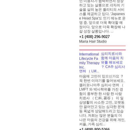
인 미용사가 협력하면서 성장
하고 있는 살롱으로 각자의 기
술을 살려 높은 퀄리티의 서비
스를 제공하고 있다. 'Japanes
e Head Spa'도 인기 메뉴로 운
영 중. 앞으로 더욱 확대할 예
정이다.
앞으로 더욱 확장해 나
갈 성장 살롱입니다. ...
+1 (408) 296-9027
Maria Hair Studio
심리치료사와
함께 마음의 치
유를 해보세요
？ CA주 심리사
면허 （ LM...
마음에 고민이 있으신가요 ？
꼭 한번 이야기를 들어보세요.
캘리포니아주 심리사 면허 （
LMFT
와 박사학위를 가진 경
험이 풍부한 한 사람 한 사람
치료사 （ 仁科, 菱谷 ） 이 일
상생활의 사소한 고민, 오랫동
안 끌어안고 있는 심각한 문제
등 폭넓게 상담해드리고 있습
니다. 저희는 많은 분들의 더
나은 마음의 건강을 위해 개인,
커플, 가족 심리...
+1 (408) 800-5366