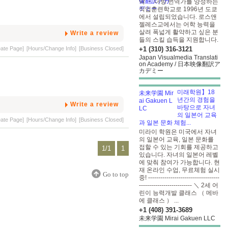
막 ・ 더빙 번역가를 양성하는
직업훈련학교로 1996년 도쿄
에서 설립되었습니다. 로스앤
젤레스교에서는 어학 능력을
살려 폭넓게 활약하고 싶은 분
Write a review
들의 스킬 습득을 지원합니다.
eate Page]
[Hours/Change Info]
[Business Closed]
+1 (310) 316-3121
Japan Visualmedia Translati
on Academy / 日本映像翻訳ア
カデミー
미래학원】18
년간의 경험을
Write a review
바탕으로 자녀
의 일본어 교육
eate Page]
[Hours/Change Info]
[Business Closed]
과 일본 문화 체험...
미라이 학원은 미국에서 자녀
의 일본어 교육, 일본 문화를
접할 수 있는 기회를 제공하고
1/1
1
있습니다. 자녀의 일본어 레벨
에 맞춰 참여가 가능합니다. 현
재 온라인 수업, 무료체험 실시
Go to top
중! -----------------------------------
-------------------------- ＼ 2세 어
린이 능력개발 클래스 （ 메바
에 클래스 ） ...
+1 (408) 391-3689
未来学園 Mirai Gakuen LLC