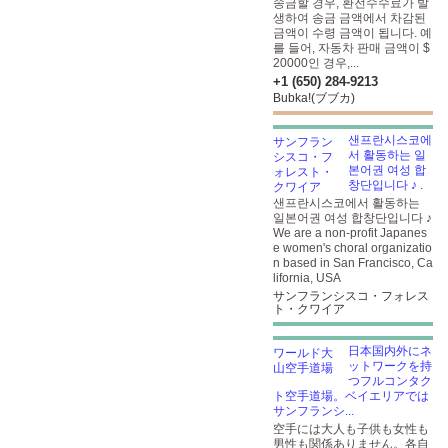
송금할 경우, 환전수수료가 발
생하여 송금 금액에서 차감된
금액이 수령 금액이 됩니다. 예
를 들어, 자동차 판매 금액이 $
20000인 경우,...
+1 (650) 284-9213
Bubka!(ブブカ)
샌프란시스코에
서 활동하는 일
본어권 여성 합
창단입니다 ♪
.
샌프란시스코에서 활동하는
일본어권 여성 합창단입니다 ♪
We are a non-profit Japanes
e women's choral organizatio
n based in San Francisco, Ca
lifornia, USA
サンフランシスコ・フォレス
ト・クワイア
日本国内外にネ
ットワークを持
つフルコンタク
ト空手道場。ベイエリアでは
サンフランシ...
空手には大人も子供も女性も
男性も関係ありません。各自