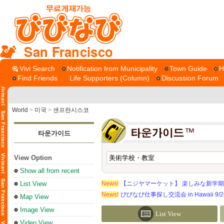
San Francisco
Vivi Search
Notification from Municipality
Town Guide
H
Find Friends
Life Supporters (Column)
Discussion Forum
World
>
미국
>
샌프란시스코
타운가이드
View Option
Show all from recent
List View
News!
【ニジヤマーケット】 楽しみな新学
News!
びびなび仕事探し交流会 in Hawaii 9/26（
Map View
Image View
List View
Video View