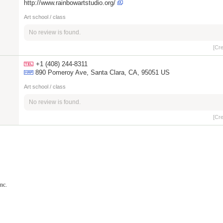
http://www.rainbowartstudio.org/
Art school / class
No review is found.
[Cr
+1 (408) 244-8311
890 Pomeroy Ave, Santa Clara, CA, 95051 US
Art school / class
No review is found.
[Cr
nc.