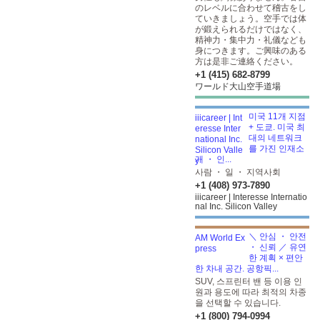
のレベルに合わせて稽古をし
ていきましょう。空手では体
が鍛えられるだけではなく、
精神力・集中力・礼儀なども
身につきます。ご興味のある
方は是非ご連絡ください。
+1 (415) 682-8799
ワールド大山空手道場
미국 11개 지점
+ 도쿄. 미국 최
대의 네트워크
를 가진 인재소
개 ・ 인...
사람 ・ 일 ・ 지역사회
+1 (408) 973-7890
iiicareer | Interesse Internatio
nal Inc. Silicon Valley
＼ 안심 ・ 안전
・ 신뢰 ／ 유연
한 계획 × 편안
한 차내 공간. 공항픽...
SUV, 스프린터 밴 등 이용 인
원과 용도에 따라 최적의 차종
을 선택할 수 있습니다.
+1 (800) 794-0994