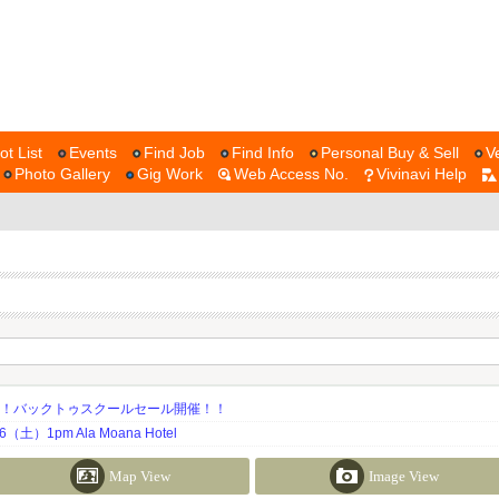
ot List
Events
Find Job
Find Info
Personal Buy & Sell
V
Photo Gallery
Gig Work
Web Access No.
Vivinavi Help
期！バックトゥスクールセール開催！！
土）1pm Ala Moana Hotel
Map View
Image View