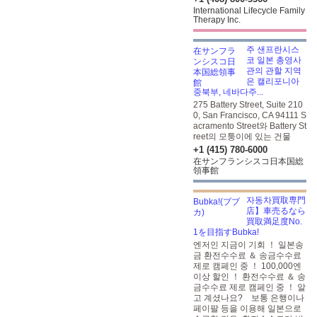
International Lifecycle Family
Therapy Inc.
주 샌프란시스
코 일본 총영사
관의 관할 지역
은 캘리포니아
중북부, 네바다주...
275 Battery Street, Suite 210
0, San Francisco, CA 94111 S
acramento Street와 Battery St
reet의 모퉁이에 있는 건물
+1 (415) 780-6000
在サンフランシスコ日本国総
領事館
자동차買取専門
店】車売るなら
買取満足度No.
1を目指すBubka!
엔저인 지금이 기회 ！ 일본송
금 환전수수료 ＆ 송금수수료
제로 캠페인 중 ！ 100,000엔
이상 할인 ！ 환전수수료 ＆ 송
금수수료 제로 캠페인 중 ！ 알
고 계셨나요? 보통 은행이나
페이팔 등을 이용해 일본으로