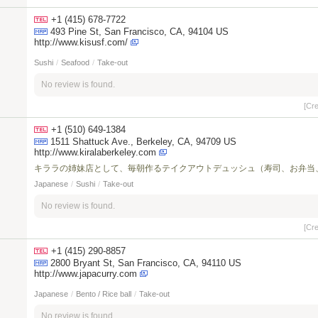
+1 (415) 678-7722
493 Pine St, San Francisco, CA, 94104 US
http://www.kisusf.com/
Sushi
/
Seafood
/
Take-out
No review is found.
[Cr
+1 (510) 649-1384
1511 Shattuck Ave., Berkeley, CA, 94709 US
http://www.kiralaberkeley.com
キララの姉妹店として、毎朝作るテイクアウトデュッシュ（寿司、お弁当
Japanese
/
Sushi
/
Take-out
No review is found.
[Cr
+1 (415) 290-8857
2800 Bryant St, San Francisco, CA, 94110 US
http://www.japacurry.com
Japanese
/
Bento / Rice ball
/
Take-out
No review is found.