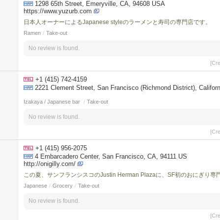
1298 65th Street, Emeryville, CA, 94608 USA
https://www.yuzurb.com
日本人オーナーによるJapanese styleのラーメンと寿司の専門店です。
Ramen
/
Take-out
No review is found.
[Cr
+1 (415) 742-4159
2221 Clement Street, San Francisco (Richmond District), Ca
Izakaya / Japanese bar
/
Take-out
No review is found.
[Cr
+1 (415) 956-2075
4 Embarcadero Center, San Francisco, CA, 94111 US
http://onigilly.com/
この夏、サンフランシスコのJustin Herman Plazaに、SF初のおに
Japanese
/
Grocery
/
Take-out
No review is found.
[Cr