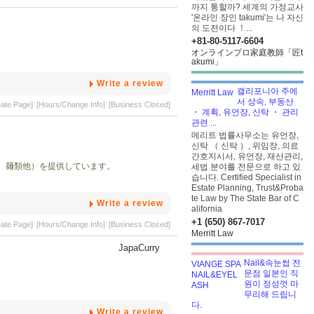
까지 통할까? 세계의 가정교사
'온라인 장인 takumi'는 나 자신
의 도전이다 ！...
+81-80-5117-6604
オンラインプロ家庭教師「匠t
akumi」
Write a review
캘리포니아 주에
서 상속, 부동산
eate Page]
[Hours/Change Info]
[Business Closed]
・ 계획, 유언장, 신탁 ・ 관리
관련 ...
메리트 법률사무소는 유언장,
신탁 （ 신탁 ）, 위임장, 의료
간호지시서, 유언장, 재산관리,
、麺類他）を提供しています。
세법 분야를 전문으로 하고 있
습니다. Certified Specialist in
Estate Planning, Trust&Proba
te Law by The State Bar of C
Write a review
alifornia
+1 (650) 867-7017
eate Page]
[Hours/Change Info]
[Business Closed]
Merritt Law
Nail&속눈썹 전
문점 일본인 직
원이 정성껏 마
무리해 드립니
다.
Write a review