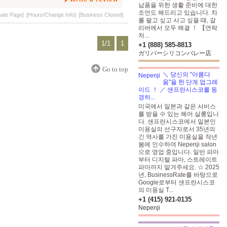
납품을 위한 생활 준비에 대한
조언도 해드리고 있습니다. 차
eate Page]
[Hours/Change Info]
[Business Closed]
를 팔고 싶고 사고 싶을 때, 갈
리버에서 모두 해결 ！ 【연락
처...
1/1
1
+1 (888) 585-8813
ガリバーシリコンバレー店
Go to top
＼ 당신의 "아름다
움"을 한 단계 업그레
이드 ！ ／ 샌프란시스코를 동
경하...
미국에서 일본과 같은 서비스
를 받을 수 있는 헤어 살롱입니
다. 샌프란시스코에서 일본인
미용실의 선구자로서 35년의
긴 역사를 가진 미용실을 작년
봄에 인수하여 Nepenji salon
으로 영업 중입니다. 일반 파마
부터 디지털 파마, 스트레이트
파마까지 맡겨주세요. ☆ 2025
년, BusinessRate를 바탕으로
Google로부터 샌프란시스코
의 미용실 T...
+1 (415) 921-0135
Nepenji