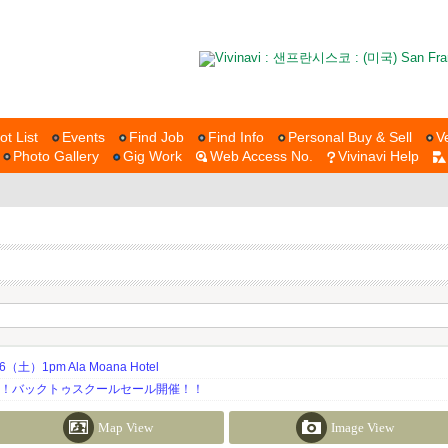
ot List
Events
Find Job
Find Info
Personal Buy & Sell
V
Photo Gallery
Gig Work
Web Access No.
Vivinavi Help
土）1pm Ala Moana Hotel
期！バックトゥスクールセール開催！！
Map View
Image View