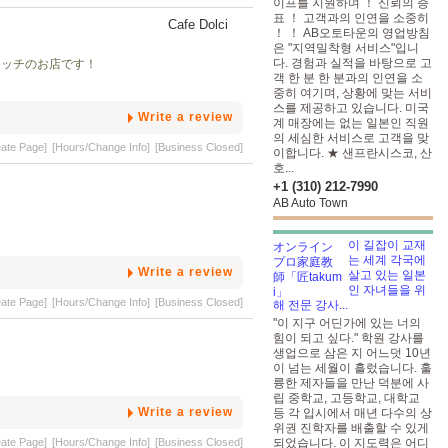
이프를 지원하며 ！ 신뢰의 증
표 ！ 고객과의 인연을 소중히
！ ！ AB오토타운의 영업방침
은 "지역밀착형 서비스"입니
다. 경험과 실적을 바탕으로 고
ウィッチのお店です！
객 한 분 한 분과의 인연을 소
중히 여기며, 상황에 맞는 서비
스를 제공하고 있습니다. 미국
Write a review
계 매장에는 없는 일본인 직원
의 세심한 서비스로 고객을 맞
eate Page]
[Hours/Change Info]
[Business Closed]
이합니다. ★ 샌프란시스코, 산
호...
+1 (310) 212-7990
AB Auto Town
이 길잡이 교재
는 세계 각국에
Write a review
살고 있는 일본
인 자녀들을 위
eate Page]
[Hours/Change Info]
[Business Closed]
해 전문 강사...
"이 지구 어딘가에 있는 너의
힘이 되고 싶다." 학원 강사를
생업으로 삼은 지 어느덧 10년
이 넘는 세월이 흘렀습니다. 훌
륭한 제자들을 만난 덕분에 사
립 중학교, 고등학교, 대학교
Write a review
등 각 입시에서 매년 다수의 상
위권 진학자를 배출할 수 있게
eate Page]
[Hours/Change Info]
[Business Closed]
되었습니다. 이 지도력은 어디