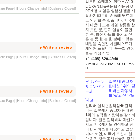
일본인 스태프에 의한 VIANG
E SPA Nail&속눈썹 전문점 O
eate Page]
[Hours/Change Info]
[Business Closed]
PEN 젤 네일은 일본산 젤을 사
용하기 때문에 손톱에 부드럽
고 안심할 수 있습니다. 미국에
서 마음에 드는 네일 살롱을 찾
지 못한 분, 현지 살롱이 불안
한 분, 최신 아트를 즐기고 싶
은 분 등 한 분 한 분에게 맞는
네일을 숙련된 네일리스트가
Write a review
제안해 드립니다. 속눈썹 연장
술은 가장 자연...
eate Page]
[Hours/Change Info]
[Business Closed]
+1 (408) 320-4940
VIANGE SPA NAIL&EYELAS
H
일본 내 중고차
판매량 1위의 갈
리버는 자동차
Write a review
를 '팔고 싶다'도
'사고 ...
eate Page]
[Hours/Change Info]
[Business Closed]
갈리버 실리콘밸리점◆ 갈리
버는 일본에서 중고차 판매량
1위의 실적을 자랑하는 갈리버
입니다. 일본 갈리버와 마찬가
지로 미국에서도 안심하고 편
리한 서비스를 제공하고 있습
니다. 또한, 미국에 오신지 얼
마 되지 않은 고객님들의 조기
Write a review