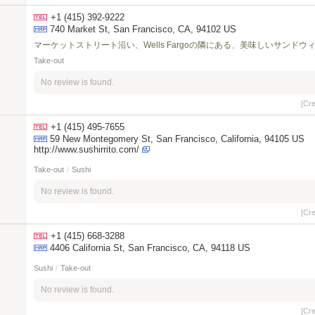
+1 (415) 392-9222
740 Market St, San Francisco, CA, 94102 US
マーケットストリート沿い、Wells Fargoの隣にある、美味しいサンド
Take-out
No review is found.
[Cr
+1 (415) 495-7655
59 New Montegomery St, San Francisco, California, 94105 US
http://www.sushirrito.com/
Take-out
/
Sushi
No review is found.
[Cr
+1 (415) 668-3288
4406 California St, San Francisco, CA, 94118 US
Sushi
/
Take-out
No review is found.
[Cr