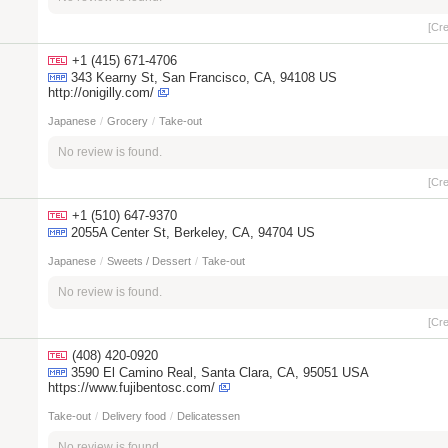
[Cr
+1 (415) 671-4706
343 Kearny St, San Francisco, CA, 94108 US
http://onigilly.com/
Japanese
/
Grocery
/
Take-out
No review is found.
[Cr
+1 (510) 647-9370
2055A Center St, Berkeley, CA, 94704 US
Japanese
/
Sweets / Dessert
/
Take-out
No review is found.
[Cr
(408) 420-0920
3590 El Camino Real, Santa Clara, CA, 95051 USA
https://www.fujibentosc.com/
Take-out
/
Delivery food
/
Delicatessen
No review is found.