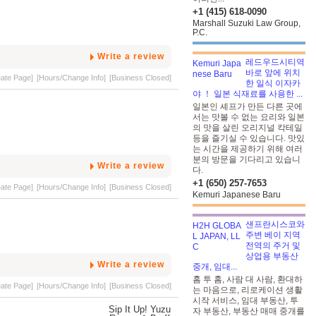
+1 (415) 618-0090
Marshall Suzuki Law Group,
P.C.
Write a review
레드우드시티역
바로 앞에 위치
eate Page]
[Hours/Change Info]
[Business Closed]
한 일식 이자카
야 ！ 일본 식재료를 사용한 ...
일본인 셰프가 만든 다른 곳에
서는 맛볼 수 없는 요리와 일본
의 맛을 살린 오리지널 칵테일
등을 즐기실 수 있습니다. 맛있
는 시간을 제공하기 위해 여러
분의 방문을 기다리고 있습니
Write a review
다.
+1 (650) 257-7653
eate Page]
[Hours/Change Info]
[Business Closed]
Kemuri Japanese Baru
샌프란시스코와
주변 베이 지역
전역의 주거 및
상업용 부동산
Write a review
중개, 임대...
홈 투 홈, 사람 대 사람, 환대하
eate Page]
[Hours/Change Info]
[Business Closed]
는 마음으로, 리로케이션 생활
시작 서비스, 임대 부동산, 투
자 부동산, 부동산 매매 중개를