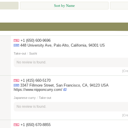
Sort by Name
+1 (650) 600-9696
448 University Ave, Palo Alto, California, 94301 US
Take-out
/
Sushi
No review is found.
[Cr
+1 (415) 660-5170
3347 Fillmore Street, San Francisco, CA, 94123 USA
https://www.nipponcurry.com/
Japanese curry
/
Take-out
No review is found.
[Cr
+1 (650) 670-8855