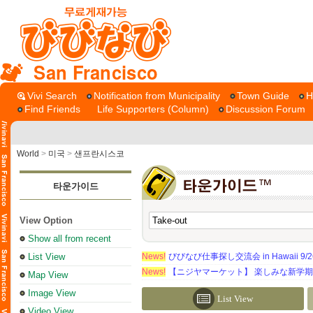
San Francisco
Vivi Search
Notification from Municipality
Town Guide
H
Find Friends
Life Supporters (Column)
Discussion Forum
World
>
미국
>
샌프란시스코
타운가이드
View Option
Show all from recent
List View
News!
びびなび仕事探し交流会 in Hawaii 9/26（
News!
【ニジヤマーケット】 楽しみな新学
Map View
Image View
List View
Video View