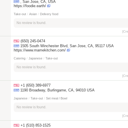
, San Jose, CA, USA
https://foodie.earth/
Take-out
/
Asian
/
Delivery food
No review is found.
[Cr
(650) 245-0474
1505 South Winchester Blvd, San Jose, CA, 95117 USA
https://www.mamekitchen.com/
Catering
/
Japanese
/
Take-out
No review is found.
[Cr
+1 (650) 389-6977
1190 Broadway, Burlingame, CA, 94010 USA
Japanese
/
Take-out
/
Set meal / Bowl
No review is found.
[Cr
+1 (510) 853-1525