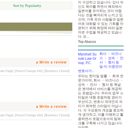
이 수강하고 있습니다. 강사 자
Sort by Popularity
신도 육아를 하면서 해외에서
일본어를 유지하는 것이 어렵
다는 것을 뼈저리게 느끼고 있
으며, 가족 외의 사람들과 일본
어로 대화할 수 있는 기회를 마
련하기 위해 희망에 따라 일본
어로 수업을 제공하고 있습니
다. 또...
Top Abacus
회사 ・ 비즈니
스 ・ 상속 ・ 민
Write a review
사 ・ 형사 등
일-미 이중언어
변호사가...
eate Page]
[Hours/Change Info]
[Business Closed]
우리는 한미일 법률 ・ 회계 전
문가이며, 회사 ・ 비즈니스 ・
상속 ・ 민사 ・ 형사 등 폭넓
은 분야에서 서비스를 제공하
는 로펌입니다. 우리의 업무 스
타일은 대형 로펌처럼 경비가
우선이고, 변호사 개개인의 의
미가 희박한 스타일이 아닙니
Write a review
다. 각 구성원의 개성을 중요하
게 생각하고, 이를 이해하고 활
eate Page]
[Hours/Change Info]
[Business Closed]
용하면서 로펌으로서의 팀워
크를 구축해 나가고 있습니다.
이러한...