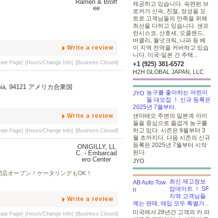
제공하고 있습니다. 숙련된 브
로커가 신속, 친절, 정성을 모
토로 고객님들의 만족을 위해
최선을 다하고 있습니다. 샌프
란시스코, 산호세, 오클랜드,
버클리, 월넛크릭, 나파 등 베
Write a review
이 지역 전역을 커버하고 있습
니다. 미국-일본 간 주택...
eate Page]
[Hours/Change Info]
[Business Closed]
+1 (925) 381-6572
H2H GLOBAL JAPAN, LLC
lifornia, 94121 アメリカ合衆国
농구를 좋아하는 어린이
들 대모집 ！ 신규 등록은
2025년 7월부터.
Write a review
샌마테오 주변의 일본계 아이
들을 중심으로 즐겁게 농구를
하고 있다. 시즌은 9월부터 3
eate Page]
[Hours/Change Info]
[Business Closed]
월 초까지다. 다음 시즌의 신규
등록은 2025년 7월부터 시작
된다.
JYO
ぎり専門店オープン！ケータリングもOK！
최신 재고정보
업데이트 ！ SF
지역 고객님들
Write a review
께는 판매, 매입 모두 특별가...
미국에서 28년간 고객의 카 라
eate Page]
[Hours/Change Info]
[Business Closed]