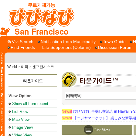
San Francisco
Vivi Search
Notification from Municipality
Town Guide
H
Find Friends
Life Supporters (Column)
Discussion Forum
World
>
미국
>
샌프란시스코
타운가이드
View Option
Show all from recent
List View
News!
びびなび仕事探し交流会 in Hawaii 9/26（
News!
【ニジヤマーケット】 楽しみな新学
Map View
Image View
List View
Video View