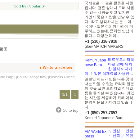
국제결혼 ・ 결혼 활동을 지원
Sort by Popularity
합니다. 결혼 상대나 오래 사귈
수 있는 사람을 찾고 있지만,
왜인지 좋은 사람을 만날 수 없
다...라고 생각하시는 분.... 미
국이나 일본 이외의 나라에 거
주하고 있는데, 좀처럼 만남이
없다.... 다양한 데이...
+1 (510) 316-7918
glow MATCH MAKERS
カ合衆国
레드우드시티역
바로 앞에 위치
Write a review
한 일식 이자카
야 ！ 일본 식재료를 사용한 ...
eate Page]
[Hours/Change Info]
[Business Closed]
일본인 셰프가 만든 다른 곳에
서는 맛볼 수 없는 요리와 일본
의 맛을 살린 오리지널 칵테일
등을 즐기실 수 있습니다. 맛있
1/1
1
는 시간을 제공하기 위해 여러
분의 방문을 기다리고 있습니
다.
Go to top
+1 (650) 257-7653
Kemuri Japanese Baru
＼ 안심 ・ 안전
・ 신뢰 ／ 유연