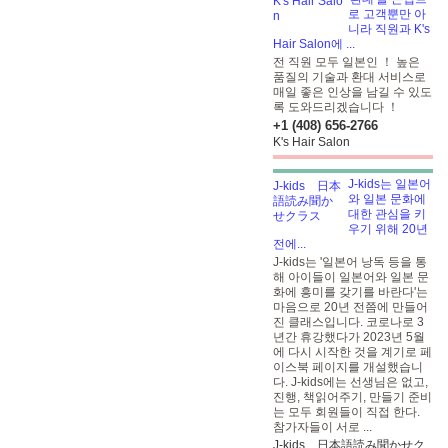
로 고객뿐만 아
니라 직원과 K's
Hair Salon에 ...
전 직원 모두 일본인 ！ 높은
품질의 기술과 환대 서비스로
매일 좋은 인상을 남길 수 있도
록 도와드리겠습니다 ！
+1 (408) 656-2766
K's Hair Salon
J-kids는 일본어
와 일본 문화에
대한 관심을 키
우기 위해 20년
전에...
J-kids는 '일본어 낭독 등을 통
해 아이들이 일본어와 일본 문
화에 흥미를 갖기를 바란다'는
마음으로 20년 전쯤에 만들어
진 클래스입니다. 코로나로 3
년간 휴강했다가 2023년 5월
에 다시 시작한 것을 계기로 페
이스북 페이지를 개설했습니
다. J-kids에는 선생님은 없고,
진행, 책읽어주기, 만들기 준비
는 모두 회원들이 직접 한다.
참가자들이 서로 ...
J-kids 日本語読み聞かせク