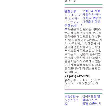
球リーグ
부동산과 자동
차 딜러가 하나
가 된 새로운 주
재원을 위한 원
스톱 서비스 ！...
주재원을 위한 원스톱 서비스
주재원 지원은 주재원, 연구원,
유학생을 대상으로 임대 부동
산 및 자동차 관련 제안부터 계
약, 사후관리, 다양한 문제 해
결까지 종합적이고 전문적인
서비스를 제공하고 있습니다.
우리는 미국 생활에 필수적인
주거와 자동차에 대한 토탈 지
원을 제공하여 스트레스 없는
편안한 생활을 약속드립니다.
캘리포니아에 머무는 동안 일
과 삶의 균...
+1 (415) 412-0998
駐在サポート, LLC.（シリコ
ンバレー・サンフランシス
コ）
삼육학원은 '행
복하게 사는
힘'을 소중히 키