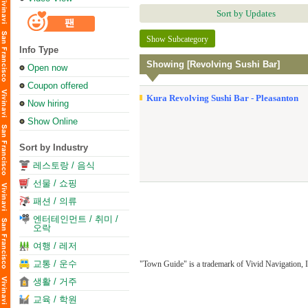
Sort by Updates
Show Subcategory
Info Type
Showing [Revolving Sushi Bar]
Open now
Coupon offered
Kura Revolving Sushi Bar - Pleasanton
Now hiring
Show Online
Sort by Industry
레스토랑 / 음식
선물 / 쇼핑
패션 / 의류
엔터테인먼트 / 취미 /
오락
여행 / 레저
교통 / 운수
"Town Guide" is a trademark of Vivid Navigation, I
생활 / 거주
교육 / 학원