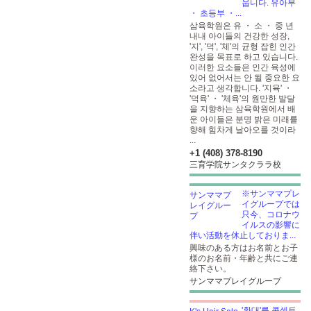
웁니다. 유아부
・ 초등부 ・...
삼육학원은 유 ・ 소 ・ 중
년
내내 아이들의 건강한 성장,
'지', '덕', '체'의 균형 잡힌 인간
완성을 목표로 하고 있습니다.
이러한 요소들은 인간 육성에
있어 없어서는 안 될 중요한 요
소라고 생각합니다. '지육' ・
'덕육' ・ '체육'의 원만한 발달
을 지향하는 삼육학원에서 배
운 아이들은 분명 밝은 미래를
향해 힘차게 날아오를 것이라
...
+1 (408) 378-8190
三育学院サンタクララ校
※サンママプレ
イグループでは
只今、コロナウ
イルスの影響に
伴い活動を休止しておりま...
興味のある方はお名前とお子
様のお名前・年齢と共にご連
絡下さい。
サンママプレイグループ
'환대'를 콘셉트