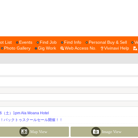
ot List
Events
Find Job
Find Info
Personal Buy & Sell
V
Photo Gallery
Gig Work
Web Access No.
Vivinavi Help
土）1pm Ala Moana Hotel
期！バックトゥスクールセール開催！！
Map View
Image View