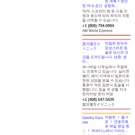
한 계획 × 편안
한 차내 공간. 공항픽...
SUV, 스프린터 밴 등 이용 인
원과 용도에 따라 최적의 차종
을 선택할 수 있습니다.
+1 (800) 794-0994
AM World Express
친절한 한약과
정성스러운 침
술로 당신의 건
강을 도와드립니다. 냉증, 생
리...
써니베일 사무실에서 주말에
도 진료하고 있습니다. 실리콘
밸리, 베이 지역에서 일본어로
한방 상담을 받을 수 있습니다.
통증이 적은 일본식 침술을 시
행합니다. 침술 귀 경혈 자극
한약처방
한약 처방
+1 (408) 647-5439
賀川漢方クリニック
저렴한 ！ 즐거
운 ！ 연중무휴
로 매일 영업 중
！ ！ 쿠퍼티노에서 가라오...