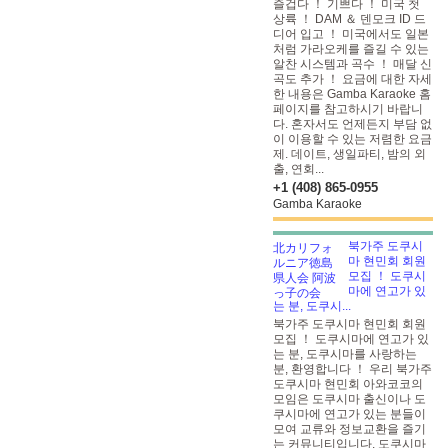
즐겁다 ！ 기쁘다 ！ 미국 첫
상륙 ！ DAM ＆ 덴모크 ID 드
디어 입고 ！ 미국에서도 일본
처럼 가라오케를 즐길 수 있는
알찬 시스템과 곡수 ！ 매달 신
곡도 추가 ！ 요금에 대한 자세
한 내용은 Gamba Karaoke 홈
페이지를 참고하시기 바랍니
다. 혼자서도 언제든지 부담 없
이 이용할 수 있는 저렴한 요금
제. 데이트, 생일파티, 밤의 외
출, 연회...
+1 (408) 865-0955
Gamba Karaoke
북가주 도쿠시
마 현민회 회원
모집 ！ 도쿠시
마에 연고가 있
는 분, 도쿠시...
북가주 도쿠시마 현민회 회원
모집 ！ 도쿠시마에 연고가 있
는 분, 도쿠시마를 사랑하는
분, 환영합니다 ！ 우리 북가주
도쿠시마 현민회 아와코코의
모임은 도쿠시마 출신이나 도
쿠시마에 연고가 있는 분들이
모여 교류와 정보교환을 즐기
는 커뮤니티입니다. 도쿠시마