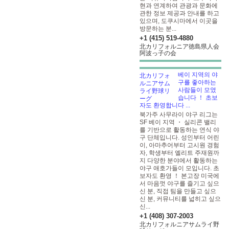
현과 연계하여 관광과 문화에
관한 정보 제공과 안내를 하고
있으며, 도쿠시마에서 이곳을
방문하는 분...
+1 (415) 519-4880
北カリフォルニア徳島県人会
阿波っ子の会
베이 지역의 야
구를 좋아하는
사람들이 모였
습니다 ！ 초보
자도 환영합니다 ...
북가주 사무라이 야구 리그는
SF 베이 지역 ・ 실리콘 밸리
를 기반으로 활동하는 연식 야
구 단체입니다. 성인부터 어린
이, 아마추어부터 고시원 경험
자, 학생부터 엘리트 주재원까
지 다양한 분야에서 활동하는
야구 애호가들이 모입니다. 초
보자도 환영 ！ 본고장 미국에
서 마음껏 야구를 즐기고 싶으
신 분, 직접 팀을 만들고 싶으
신 분, 커뮤니티를 넓히고 싶으
신...
+1 (408) 307-2003
北カリフォルニアサムライ野