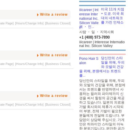
미국 11개 지점
+ 도쿄. 미국 최
Write a review
대의 네트워크
를 가진 인재소
eate Page]
[Hours/Change Info]
[Business Closed]
개 ・ 인...
사람 ・ 일 ・ 지역사회
+1 (408) 973-7890
iiicareer | Interesse Internatio
nal Inc. Silicon Valley
Write a review
당신만의 스타
일을 위해, 두피
eate Page]
[Hours/Change Info]
[Business Closed]
와 모발의 건강
을 위해, 본원에서는 트렌드
를...
당신만의 스타일을 위해, 두피
와 모발의 건강을 위해, 본점에
서는 트렌드를 반영하면서 사
용하는 컬러와 파마제까지 신
Write a review
경을 써서 힐링의 공간을 제공
하고 있습니다. 일본의 의료용
eate Page]
[Hours/Change Info]
[Business Closed]
가발 회사와의 제휴가 시작되
어 부분, 전체 가발이 필요한
분들에게 전달해 드립니다. 부
담없이 상담해 주십시오. 가게
안은 하와이안 스타일의 아늑
한 분위기입니다. 편안한 공간