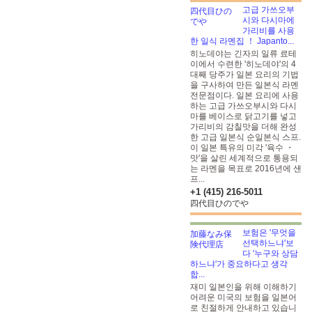
고급 가쓰오부
시와 다시마에
가리비를 사용
한 일식 라멘집 ！ Japanto...
히노데야는 긴자의 일류 료테
이에서 수련한 '히노데야'의 4
대째 당주가 일본 요리의 기법
을 구사하여 만든 일본식 라멘
전문점이다. 일본 요리에 사용
하는 고급 가쓰오부시와 다시
마를 베이스로 닭고기를 넣고
가리비의 감칠맛을 더해 완성
한 고급 일본식 순일본식 스프.
이 일본 특유의 미각 '육수 ・
맛'을 살린 세계적으로 통용되
는 라멘을 목표로 2016년에 샌
프...
+1 (415) 216-5011
四代目ひのでや
보험은 '무엇을
선택하느냐'보
다 '누구와 상담
하느냐'가 중요하다고 생각
합...
재미 일본인을 위해 이해하기
어려운 미국의 보험을 일본어
로 친절하게 안내하고 있습니