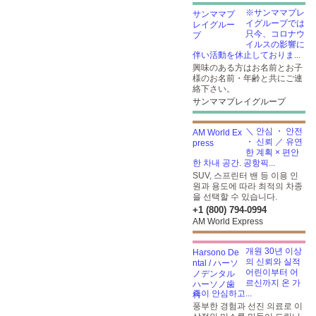
※サンママプレ
イグループでは
只今、コロナウ
イルスの影響に
伴い活動を休止しておりま...
興味のある方はお名前とお子
様のお名前・年齢と共にご連
絡下さい。
サンママプレイグループ
＼ 안심 ・ 안전
・ 신뢰 ／ 유연
한 계획 × 편안
한 차내 공간. 공항픽...
SUV, 스프린터 밴 등 이용 인
원과 용도에 따라 최적의 차종
을 선택할 수 있습니다.
+1 (800) 794-0994
AM World Express
개원 30년 이상
의 신뢰와 실적
어린이부터 어
르신까지 온 가
족이 안심하고...
풍부한 경험과 선진 의료로 이