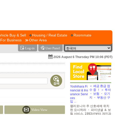
ehicle Buy & Sell
Housing / Real Estate
Roommate
For Business
Other Area
Log-in
User Panel
2026 August 6 Thursday PM 10:06 (PDT)
＜ 세금 환급 접
수 중 ！ ＞ 투자
・ 보험 ・ 모기
지 ・ 부동산 구
입 ...
캘리포니아 주 산호세에 위치
Video View
한 요시하라 ・ 파이낸셜 ＆ 보
험 서비스. 1993년부터 개인과