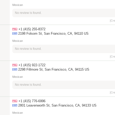
Mexican
No review is found.
[Cr
+1 (415) 255-8372
2198 Folsom St, San Francisco, CA, 94110 US
Mexican
No review is found.
[Cr
+1 (415) 922-1722
2298 Fillmore St, San Francisco, CA, 94115 US
Mexican
No review is found.
[Cr
+1 (415) 776-6996
2801 Leavenworth St, San Francisco, CA, 94133 US
Mexican