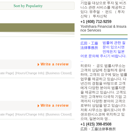
기업을 대상으로 투자 및 비즈
Sort by Popularity
니스 관련 서비스를 제공하고
있다. 뮤추얼 ・ 펀드 （ 투자
신탁 ） 투자신탁
+1 (408) 712-9259
Yoshihara Financial & Insura
nce Services
법률에 관한 질
문이 있으시면
언제든지 일본
어로 문의해 주시기 바랍니다.
...
Write a review
히로타 ・ 공도 법률사무소는
고객의 상담에 친절하게 응대
eate Page]
[Hours/Change Info]
[Business Closed]
하며, 고객의 요구에 맞는 법률
업무를 제공하고 있습니다. 다
년간의 경험을 바탕으로 고객
에게 다양한 분야의 법률자문
을 제공하고 있습니다. 고객도
개인 고객부터 다국적 기업 고
객까지 다양한 분야의 고객으
Write a review
로부터 상담을 받고 있습니다.
저희 사무소는 캘리포니아 주
샌프란시스코에 위치하고 있
eate Page]
[Hours/Change Info]
[Business Closed]
으며, 일본어와 영...
+1 (415) 398-8508
広田・工藤法律事務所