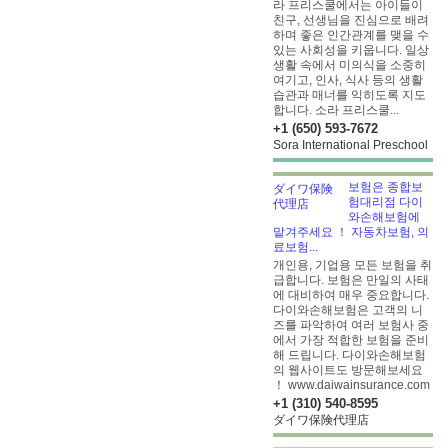
라 프리스쿨에서는 아이들이
친구, 선생님을 진심으로 배려
하며 좋은 인간관계를 맺을 수
있는 사회성을 키웁니다. 일상
생활 속에서 미의식을 소중히
여기고, 인사, 식사 등의 생활
습관과 매너를 익히도록 지도
합니다. 소라 프리스쿨...
+1 (650) 593-7672
Sora International Preschool
보험은 종합보
험대리점 다이
와손해보험에
맡겨주세요 ！ 자동차보험, 의
료보험...
개인용, 기업용 모든 보험을 취
급합니다. 보험은 만일의 사태
에 대비하여 매우 중요합니다.
다이와손해보험은 고객의 니
즈를 파악하여 여러 보험사 중
에서 가장 적합한 보험을 준비
해 드립니다. 다이와손해보험
의 웹사이트도 방문해보세요
！ www.daiwainsurance.com
+1 (310) 540-8595
ダイワ保険代理店