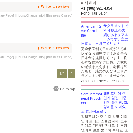
에서 헤어...
Write a review
+1 (408) 921-4354
Pono Hair Salon
eate Page]
[Hours/Change Info]
[Business Closed]
サクラメントで
28年以上の実
績があるケアホ
ームです。主に
日本人、日系アメリカ人、...
Write a review
完全個室制で日の光が入るキ
レイなお部屋です！お食事も
eate Page]
[Hours/Change Info]
[Business Closed]
日本食を提供しています。良
心的な価格でご自身、ご家族
の老後を支えます。老後は私
たちと一緒にのんびりとサク
1/1
1
ラメントで過ごしませんか。
American River Care Home
Go to top
캘리포니아 주
인가 일영 이중
언어 유치원. 일/
영어를 재미있
고 효과적으로...
캘리포니아 주 인증 일영 이중
언어 프레스 스쿨입니다. 소수
정예로 다양한 행사도 ！
부담
없이 메일로 문의해 주세요. 소