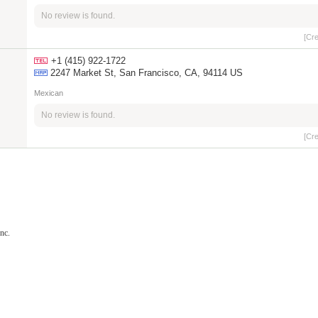
No review is found.
[Cr
+1 (415) 922-1722
2247 Market St, San Francisco, CA, 94114 US
Mexican
No review is found.
[Cr
nc.