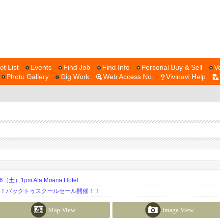
ot List
Events
Find Job
Find Info
Personal Buy & Sell
V
Photo Gallery
Gig Work
Web Access No.
Vivinavi Help
土）1pm Ala Moana Hotel
期！バックトゥスクールセール開催！！
Map View
Image View