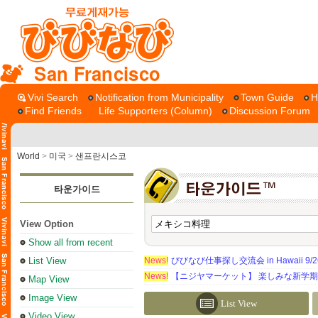
San Francisco
Vivi Search
Notification from Municipality
Town Guide
H
Find Friends
Life Supporters (Column)
Discussion Forum
World
>
미국
>
샌프란시스코
타운가이드
View Option
Show all from recent
List View
News!
びびなび仕事探し交流会 in Hawaii 9/26（
News!
【ニジヤマーケット】 楽しみな新学
Map View
Image View
List View
Video View