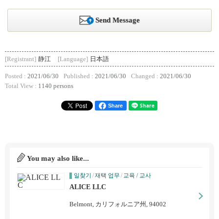
Send Message
[Registrant]
静江
[Language]
日本語
Posted :
2021/06/30
Published :
2021/06/30
Changed :
2021/06/30
Total View :
1140 persons
Share
You may also like...
일찾기
/
재택 업무
/
교육 / 교사
ALICE LLC
Belmont, カリフォルニア州, 94002