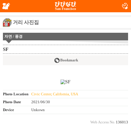
San Francisco
거리 사진집
자연 / 풍경
SF
Bookmark
Photo Location
Civic Center, California, USA
Photo Date
2021/06/30
Device
Unkown
Web Access No.
136013