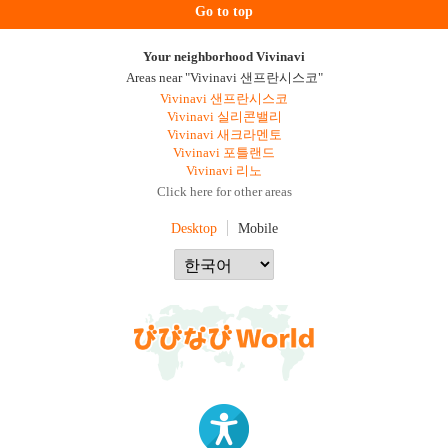
Go to top
Your neighborhood Vivinavi
Areas near "Vivinavi 샌프란시스코"
Vivinavi 샌프란시스코
Vivinavi 실리콘밸리
Vivinavi 새크라멘토
Vivinavi 포틀랜드
Vivinavi 리노
Click here for other areas
Desktop
Mobile