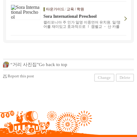
타운가이드
/
교육 / 학원
Sora International Preschool
캘리포니아 주 인가 일영 이중언어 유치원. 일/영
어를 재미있고 효과적으로 ！ 캠벨교 ・ 산 카를
로스교 ・ 데일리시티교가 있습니다. 詳しくはsor
apreschool@gmail.comへお問い合わせください.
소라 프리스쿨에서는 아이들이 친구, 선생님을 진
심으로 배려하며 좋은 인간관계를 맺을 수 있는
사회성을 기를 수 있도록 교육하고 있습니다. 일
상생활 속에서 미의식을 소중히 여기고, 인사, 식
사 등의 생활습관과 매너를 익힐 수 있도록 지도
합니다. 소라 프리스쿨에서는 아이들의 호기심을
“거리 사진집”Go back to top
소중히 여기고 스스로 배우고 표현하는 힘을 길러
미래의 가능성을 넓히는 자세를 길러줍니다. 또한
국제적인 감성을 키우고 다양한 문화에 대한 이해
Report this post
Change
Delete
를 높이기 위해 언어 교육을 통해 세계인들과 마
주하고 이해할 수 있는 언어 능력을 키웁니다. 또
한, 아이들이 자신감을 가지고 생각하고 행동하
며, 부딪히는 의문과 관심사에 대해 끈질기게 탐
구하는 의지와 열정을 이끌어내는 교육을 실시하
고 있습니다.