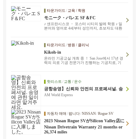
타운가이드
/
교육 / 학원
モニーク・バレエ SF＆FC
♪ 샌프란시스코 ・ 포스터 시티의 발레 학원 ♪ 일
본어와 영어로 4세부터 성인까지, 초보자도 대환
영입니다.
타운가이드
/
병원 / 클리닉
Kikoh-in
온라인 기공교실 개최 중 ！ San Jose에서 17년 경
력의 의료 기공 전문가가 진행하는 기공치료, 기
공교실을 받으실 수 있습니다. 당신의 고통스러운
통증, 심한 스트레스, 만성적인 증상을 개선합니
다. 부담없이 문의해 주십시오. 샌프란시스코, 버
클리, 오클랜드, 프리몬트, 샌마테오로 출장합니
핫리스트
/
교통 / 운수
다. 호흡, 스트레스 해소, 암 예방, 건강, 불임 개선
공항송영】신뢰와 안전의 프로페셔널. 송
프로그램도 있습니다.
영에 관한 일이라면 맡겨주세요.
AM World Express
자동차 매매
/
팝니다
/
NISSAN
/
Rogue SV
2023 Nissan Rogue SVがSilicon Valley店に
入庫しました。
Nissan Drivetrain Warranty 21 months or
26,374 miles