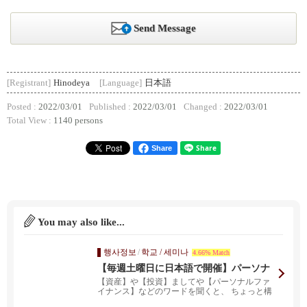
Send Message
[Registrant]
Hinodeya
[Language]
日本語
Posted :
2022/03/01
Published :
2022/03/01
Changed :
2022/03/01
Total View :
1140 persons
Share
You may also like...
행사정보
/
학교 / 세미나
4.66% Match
【毎週土曜日に日本語で開催】パーソナ
ルファイナンス無料ZOOMウェビナー
【資産】や【投資】ましてや【パーソナルファ
イナンス】などのワードを聞くと、 ちょっと構
えてしまう方も...