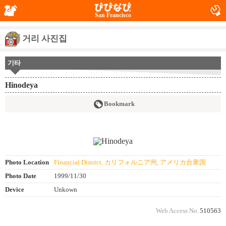
San Francisco
거리 사진집
기타
Hinodeya
Bookmark
Photo Location
Financial District, カリフォルニア州, アメリカ合衆国
Photo Date
1999/11/30
Device
Unkown
Web Access No.
510563