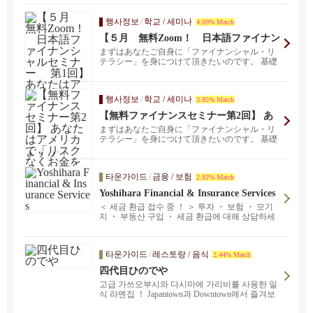
행사정보
/
학교 / 세미나
4.09% Match
【５月 無料Zoom！ 日本語ファイナン
シャルセミナー 第1回】 あなたはアメ
まずはあなたご自身に「ファイナンシャル・リ
リカで「リスクなくお金を増やす方法」
テラシー」を身につけて頂きたいのです。 基礎
を知っていますか？
知識がない状態...
행사정보
/
학교 / 세미나
3.85% Match
【無料ファイナンスセミナー第2回】 あ
なたはアメリカで「リスクなくお金を増
まずはあなたご自身に「ファイナンシャル・リ
やす方法」を知っていますか？
テラシー」を身につけて頂きたいのです。 基礎
知識がない状態...
타운가이드
/
금융 / 보험
2.82% Match
Yoshihara Financial & Insurance Services
＜ 세금 환급 접수 중 ！ ＞ 투자 ・ 보험 ・ 모기
지 ・ 부동산 구입 ・ 세금 환급에 대해 상담하세
요 ！ 캘리포니아주, 산호세 지역을 중심으로 부
동산을 소개하고 있습니다. 자산에 대한 정보를
분석하여 자금 계획, 자산 설계에 대한 조언을 해
타운가이드
/
레스토랑 / 음식
2.44% Match
드립니다. 자산운용, 보험, 부동산, 상속 등 사람이
살아가면서 돈과 관련된 여러 가지 상황이 발생하
四代目ひのでや
는데, 이에 대한 적절한 조언을 해드립니다.
고급 가쓰오부시와 다시마에 가리비를 사용한 일
식 라멘집 ！ Japantown과 Downtown에서 즐겨보
세요 ！ 긴자 요정에서 수련하고 유럽 대사관 주