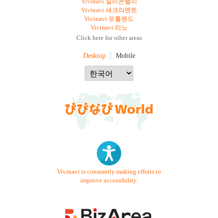
Vivinavi 실리콘밸리
Vivinavi 새크라멘토
Vivinavi 포틀랜드
Vivinavi 리노
Click here for other areas
Desktop
Mobile
Vivinavi is constantly making efforts to
improve accessibility.