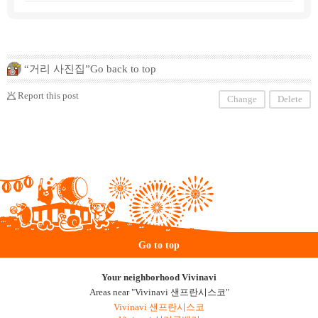
방장을 역임한 일식 장인 '쿠리하라 마사오'가 201
6년에 염원하던 해외 매장으로 샌프란시스코에
일식 라멘집 '사대(四代目)히노야'를 오픈했다. 히
노데야'를 오픈. 정평이 난 육수의 맛 ・ 감칠맛을
살린 일본식 수프에는 일본 요리의 기법이 구사되
고 있다.
“거리 사진집”Go back to top
Report this post
Change
Delete
Go to top
Your neighborhood Vivinavi
Areas near "Vivinavi 샌프란시스코"
Vivinavi 샌프란시스코