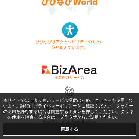
びびなびはアクセシビリティの向上に
取り組んでいます。
- 企業向けサービス -
本サイトでは、より良いサービス提供のため、クッキーを使用して
お問い合わせ
はじめてガイド
よくある質問
います。詳細は
プライバシーポリシー
をご確認ください。クッキー
利用規約
商標・著作権
プライバシーポリシー
の使用を許可する場合は同意するボタンを押してください。クッキ
ーの使用を拒否する場合は、ブラウザからご設定ください。
Copyright © 1999-2026 Vivid Navigation, Inc. All Rights Reserved.
Server US (44) @ Los Angeles Data Center