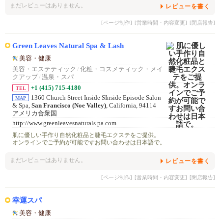
まだレビューはありません。
レビューを書く
[ページ制作]
[営業時間・内容変更]
[閉店報告]
Green Leaves Natural Spa & Lash
美容・健康
美容・エステティック
/
化粧・コスメティック・メイ
クアップ
/
温泉・スパ
+1 (415) 715-4180
TEL
1360 Church Street Inside SInside Episode Salon
MAP
& Spa,
San Francisco (Noe Valley)
, California, 94114
アメリカ合衆国
http://www.greenleavesnaturals pa.com
肌に優しい手作り自然化粧品と睫毛エクステをご提供。
オンラインでご予約が可能ですお問い合わせは日本語で。
まだレビューはありません。
レビューを書く
[ページ制作]
[営業時間・内容変更]
[閉店報告]
幸運スパ
美容・健康