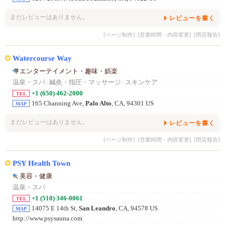
まだレビューはありません。
レビューを書く
[ページ制作]
[営業時間・内容変更]
[閉店報告]
Watercourse Way
エンターテイメント・趣味・娯楽
温泉・スパ
/
鍼灸・指圧・マッサージ
/
スキンケア
+1 (650) 462-2000
TEL
165 Channing Ave,
Palo Alto
, CA, 94301 US
MAP
まだレビューはありません。
レビューを書く
[ページ制作]
[営業時間・内容変更]
[閉店報告]
PSY Health Town
美容・健康
温泉・スパ
+1 (510) 346-0061
TEL
14075 E 14th St,
San Leandro
, CA, 94578 US
MAP
http://www.psysauna.com