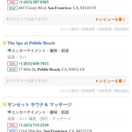
+1 (415) 387-6363
TEL
4615 Geary Blvd,
San Francisco
, CA, 94118 US
MAP
まだレビューはありません。
レビューを書く
[ページ制作]
[営業時間・内容変更]
[閉店報告]
The Spa at Pebble Beach
エンターテイメント・趣味・娯楽
温泉・スパ
+1 (831) 649-7615
TEL
17 Mile Dr,
Pebble Beach
, CA, 93953 US
MAP
まだレビューはありません。
レビューを書く
[ページ制作]
[営業時間・内容変更]
[閉店報告]
サンセット サウナ＆ マッサージ
エンターテイメント・趣味・娯楽
温泉・スパ
/
鍼灸・指圧・マッサージ
+1 (415) 753-2559
TEL
1214 20th Ave,
San Francisco
, CA, 94122 US
MAP