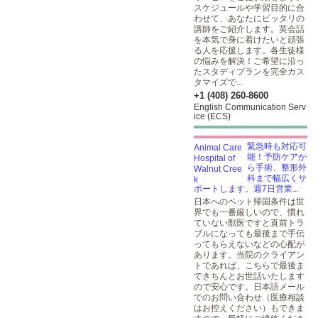
スケジュールや学習目的に合
わせて、あなたにピッタリの
講師をご紹介します。英会話
を本気で身に着けたいと頑張
る人を応援します。各生徒様
の悩みを解決！ご希望に沿っ
たスタディプランを完全カス
タマイズで...
+1 (408) 260-8600
English Communication Serv
ice (ECS)
緊急時も対応可
能！予防ケアか
ら手術、整形外
科まで幅広くサ
ポートします。週7日営業...
日本へのペット帰国条件は世
界でも一番厳しいので、慣れ
ていない獣医ですと直前トラ
ブルになっても最後まで手伝
ってもらえないなどの心配が
あります。当院のクライアン
トであれば、こちらで最後ま
できちんとお世話いたします
ので安心です。日本語メール
でのお問い合わせ（医療相談
はお控えください）もできま