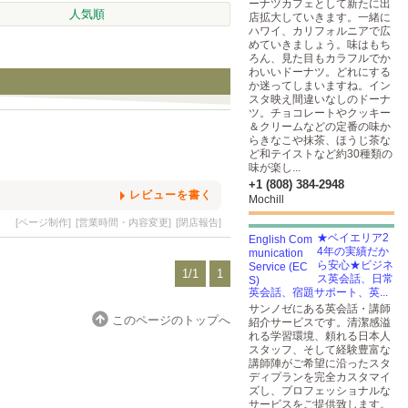
ーナツカフェとして新たに出
人気順
店拡大していきます。一緒に
ハワイ、カリフォルニアで広
めていきましょう。味はもち
ろん、見た目もカラフルでか
わいいドーナツ。どれにする
か迷ってしまいますね。イン
スタ映え間違いなしのドーナ
ツ。チョコレートやクッキー
＆クリームなどの定番の味か
らきなこや抹茶、ほうじ茶な
ど和テイストなど約30種類の
味が楽し...
+1 (808) 384-2948
レビューを書く
Mochill
[ページ制作]
[営業時間・内容変更]
[閉店報告]
★ベイエリア2
4年の実績だか
ら安心★ビジネ
1/1
1
ス英会話、日常
英会話、宿題サポート、英...
サンノゼにある英会話・講師
このページのトップへ
紹介サービスです。清潔感溢
れる学習環境、頼れる日本人
スタッフ、そして経験豊富な
講師陣がご希望に沿ったスタ
ディプランを完全カスタマイ
ズし、プロフェッショナルな
サービスをご提供致します。