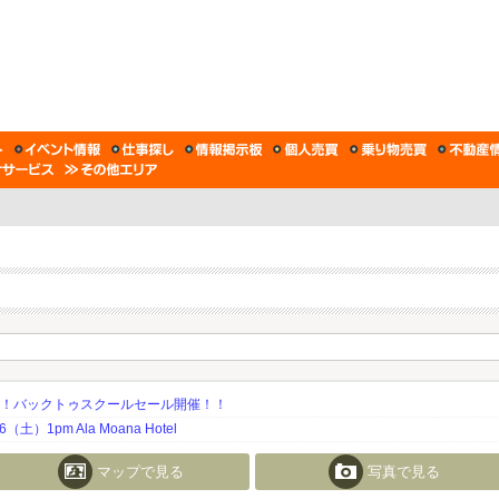
期！バックトゥスクールセール開催！！
土）1pm Ala Moana Hotel
マップで見る
写真で見る