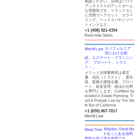
相談ください。店内はハワイ
アンテイストのアットホーム
な雰囲気です。リラックスし
た空間でヘアカット、カラー
リング、ヘッドスパやトリー
トメントなど...
+1 (408) 921-4354
Pono Hair Salon
カリフォルニア
州における相
続、エステート・プランニン
グ、 プロベート、トラス
ト・...
メリット法律事務所は遺言
書、信託（トラスト）、委任
状、医療介護指示書、プロベ
ート、財産管理、税法の分野
を専門とします。Certified Sp
ecialist in Estate Planning, Tr
ust & Probate Law by The Sta
te Bar of California
+1 (650) 867-7017
Merritt Law
Milpitas, Great Ma
ll 近くにある信州
和牛を扱う焼き肉屋です。...