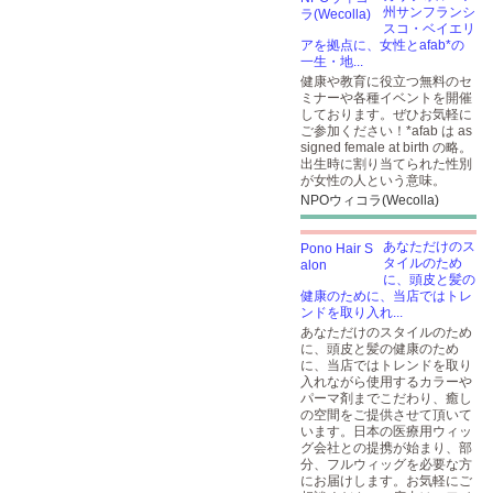
州サンフランシ
スコ・ベイエリ
アを拠点に、女性とafab*の
一生・地...
健康や教育に役立つ無料のセ
ミナーや各種イベントを開催
しております。ぜひお気軽に
ご参加ください！*afab は as
signed female at birth の略。
出生時に割り当てられた性別
が女性の人という意味。
NPOウィコラ(Wecolla)
あなただけのス
タイルのため
に、頭皮と髪の
健康のために、当店ではトレ
ンドを取り入れ...
あなただけのスタイルのため
に、頭皮と髪の健康のため
に、当店ではトレンドを取り
入れながら使用するカラーや
パーマ剤までこだわり、癒し
の空間をご提供させて頂いて
います。日本の医療用ウィッ
グ会社との提携が始まり、部
分、フルウィッグを必要な方
にお届けします。お気軽にご