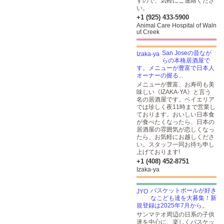
すので、気軽にご連絡くださ
い。
+1 (925) 433-5900
Animal Care Hospital of Waln
ut Creek
San Joseの昔なが
らの本格居酒屋で
す。メニューが豊富で日本人
オーナーの握る...
メニューが豊富、お寿司も美
味しい《IZAKA-YA》と言う
名の居酒屋です。ベイエリア
では珍しく夜11時まで営業し
ております。おいしい日本食
が食べたくなったら、日本の
居酒屋の雰囲気が恋しくなっ
たら、お気軽にお越しくださ
い。スタッフ一同お待ち申し
上げております!
+1 (408) 452-8751
Izaka-ya
バスケットボールが好き
なこども達を大募集！新
規登録は2025年7月から。
サンマテオ周辺の日系の子供
達を中心に、楽しくバスケッ