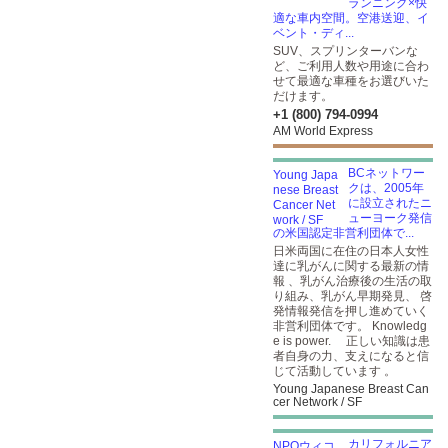
ランニング×快
適な車内空間。空港送迎、イ
ベント・ディ...
SUV、スプリンターバンな
ど、ご利用人数や用途に合わ
せて最適な車種をお選びいた
だけます。
+1 (800) 794-0994
AM World Express
BCネットワー
クは、2005年
に設立されたニ
ューヨーク発信
の米国認定非営利団体で...
日米両国に在住の日本人女性
達に乳がんに関する最新の情
報 、乳がん治療後の生活の取
り組み、乳がん早期発見、 啓
発情報発信を押し進めていく
非営利団体です。 Knowledg
e is power. 正しい知識は患
者自身の力、支えになると信
じて活動しています 。
Young Japanese Breast Can
cer Network / SF
カリフォルニア