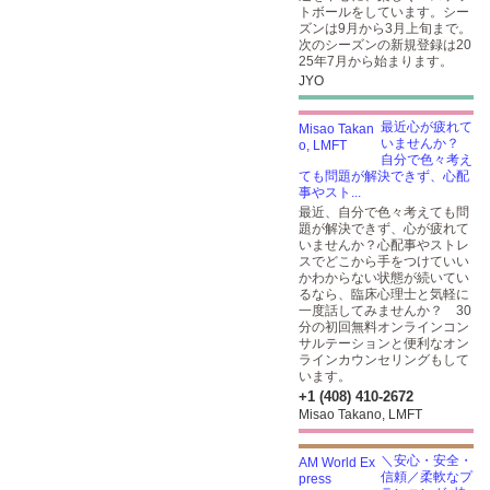
トボールをしています。シー
ズンは9月から3月上旬まで。
次のシーズンの新規登録は20
25年7月から始まります。
JYO
最近心が疲れて
いませんか？
自分で色々考え
ても問題が解決できず、心配
事やスト...
最近、自分で色々考えても問
題が解決できず、心が疲れて
いませんか？心配事やストレ
スでどこから手をつけていい
かわからない状態が続いてい
るなら、臨床心理士と気軽に
一度話してみませんか？ 30
分の初回無料オンラインコン
サルテーションと便利なオン
ラインカウンセリングもして
います。
+1 (408) 410-2672
Misao Takano, LMFT
＼安心・安全・
信頼／柔軟なプ