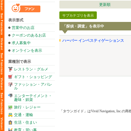
更新順
サブカテゴリを表示
表示形式
「探偵・調査」を表示中
営業中のお店
クーポンのあるお店
ハーバー インベスティゲーションス
求人募集中
オンラインを表示
業種別で表示
レストラン・グルメ
ギフト・ショッピング
ファッション・アパレ
ル
エンターテイメント・
趣味・娯楽
旅行・レジャー
「タウンガイド」はVivid Navigation, Inc.
交通・運輸
生活・住まい
教育・習い事