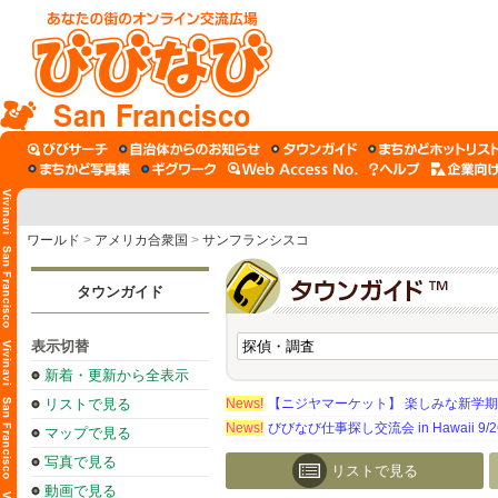
San Francisco
ワールド
>
アメリカ合衆国
>
サンフランシスコ
タウンガイド
表示切替
新着・更新から全表示
リストで見る
News!
【ニジヤマーケット】 楽しみな新学
News!
びびなび仕事探し交流会 in Hawaii 9/26（
マップで見る
写真で見る
リストで見る
動画で見る