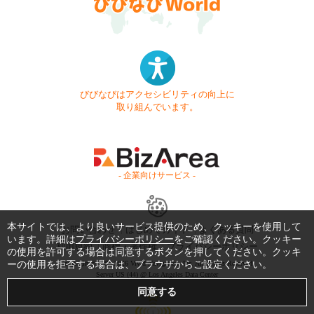
びびなびはアクセシビリティの向上に
取り組んでいます。
- 企業向けサービス -
本サイトでは、より良いサービス提供のため、クッキーを使用して
お問い合わせ
はじめてガイド
よくある質問
います。詳細は
プライバシーポリシー
をご確認ください。クッキー
利用規約
商標・著作権
プライバシーポリシー
の使用を許可する場合は同意するボタンを押してください。クッキ
ーの使用を拒否する場合は、ブラウザからご設定ください。
Copyright © 1999-2026 Vivid Navigation, Inc. All Rights Reserved.
Server US (44) @ Los Angeles Data Center