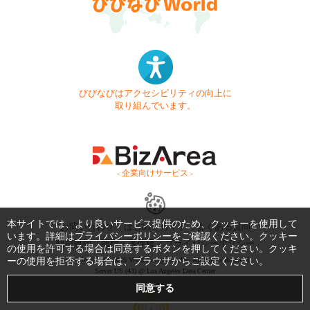
びびなびはアクセシビリティの向上に
取り組んでいます。
- 企業向けサービス -
本サイトでは、より良いサービス提供のため、クッキーを使用して
お問い合わせ
はじめてガイド
よくある質問
います。詳細は
プライバシーポリシー
をご確認ください。クッキー
利用規約
商標・著作権
プライバシーポリシー
の使用を許可する場合は同意するボタンを押してください。クッキ
ーの使用を拒否する場合は、ブラウザからご設定ください。
Copyright © 1999-2026 Vivid Navigation, Inc. All Rights Reserved.
Server US (43) @ Los Angeles Data Center