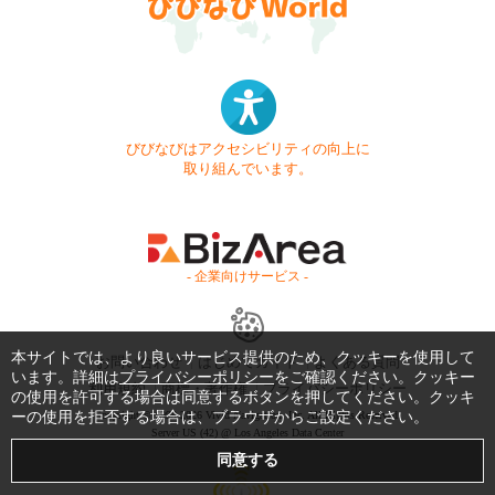
びびなびはアクセシビリティの向上に
取り組んでいます。
- 企業向けサービス -
本サイトでは、より良いサービス提供のため、クッキーを使用して
お問い合わせ
はじめてガイド
よくある質問
います。詳細は
プライバシーポリシー
をご確認ください。クッキー
利用規約
商標・著作権
プライバシーポリシー
の使用を許可する場合は同意するボタンを押してください。クッキ
ーの使用を拒否する場合は、ブラウザからご設定ください。
Copyright © 1999-2026 Vivid Navigation, Inc. All Rights Reserved.
Server US (42) @ Los Angeles Data Center