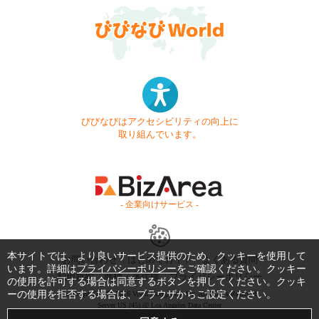
びびなびはアクセシビリティの向上に
取り組んでいます。
- 企業向けサービス -
本サイトでは、より良いサービス提供のため、クッキーを使用して
お問い合わせ
はじめてガイド
よくある質問
います。詳細は
プライバシーポリシー
をご確認ください。クッキー
利用規約
商標・著作権
プライバシーポリシー
の使用を許可する場合は同意するボタンを押してください。クッキ
ーの使用を拒否する場合は、ブラウザからご設定ください。
Copyright © 1999-2026 Vivid Navigation, Inc. All Rights Reserved.
Server US (45) @ Los Angeles Data Center