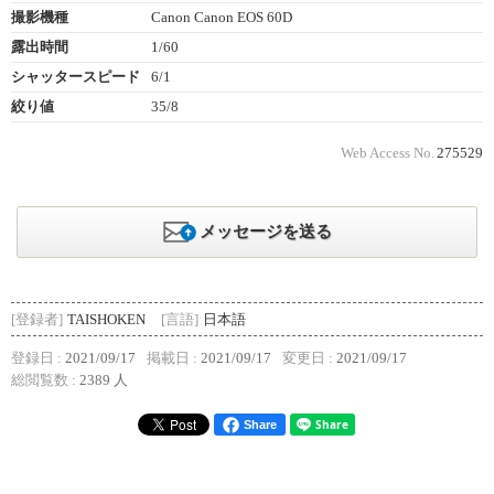
撮影機種
Canon Canon EOS 60D
露出時間
1/60
シャッタースピード
6/1
絞り値
35/8
Web Access No.
275529
メッセージを送る
[登録者]
TAISHOKEN
[言語]
日本語
登録日 :
2021/09/17
掲載日 :
2021/09/17
変更日 :
2021/09/17
総閲覧数 :
2389 人
Share