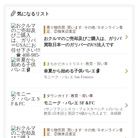
気になるリスト
乗り物売買
/
買います
/
その他
/
①オンライン査
定、②御来店査定
おクルマのご売却及びご購入は、ガリバ
ーUSAにお任せ下さい!!! ☎ 408-985-13
買取日本一のガリバーのUS法人です
79
まちかどホットリスト
/
教育・習い事
🌼夏から始める子供バレエ🩰
モニーク・バレエ San Fransico
タウンガイド
/
教育・習い事
モニーク・バレエ SF＆FC
♪サンフランシスコ・フォスターシティのバレエ
教室♪日本語と英語で4歳から大人まで、未経験
の方も大歓迎。
乗り物売買
/
買います
/
その他
/
①オンライン査
定、②御来店査定