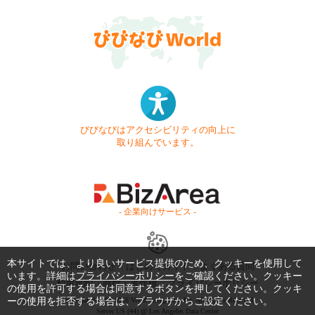
びびなびはアクセシビリティの向上に
取り組んでいます。
- 企業向けサービス -
本サイトでは、より良いサービス提供のため、クッキーを使用して
お問い合わせ
はじめてガイド
よくある質問
います。詳細は
プライバシーポリシー
をご確認ください。クッキー
利用規約
商標・著作権
プライバシーポリシー
の使用を許可する場合は同意するボタンを押してください。クッキ
Copyright © 1999-2026 Vivid Navigation, Inc. All Rights Reserved.
ーの使用を拒否する場合は、ブラウザからご設定ください。
Server US (44) @ Los Angeles Data Center