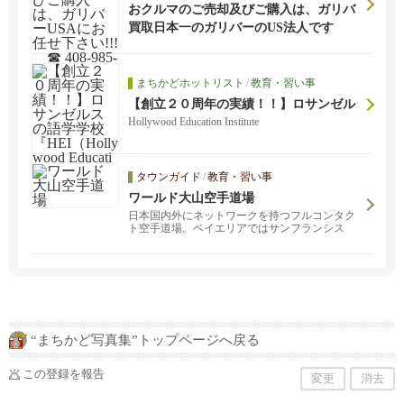
おクルマのご売却及びご購入は、ガリバ
ーUSAにお任せ下さい!!! ☎ 408-985-13
買取日本一のガリバーのUS法人です
79
まちかどホットリスト
/
教育・習い事
【創立２０周年の実績！！】ロサンゼル
スの語学学校『HEI（Hollywood Educati
Hollywood Education Institute
on Institute）』ってどんな学校？
タウンガイド
/
教育・習い事
ワールド大山空手道場
日本国内外にネットワークを持つフルコンタク
ト空手道場。ベイエリアではサンフランシス
コ・サンマテオの二か所。「武から入り徳に至
る」をモットーに、子どもから大人まで、経験
者も未経験者も、性別問わず幅広い層の生徒た
ちが稽古しています。見学・体験ご希望の方は
お気軽にご連絡ください。
“まちかど写真集”トップページへ戻る
この登録を報告
変更
消去