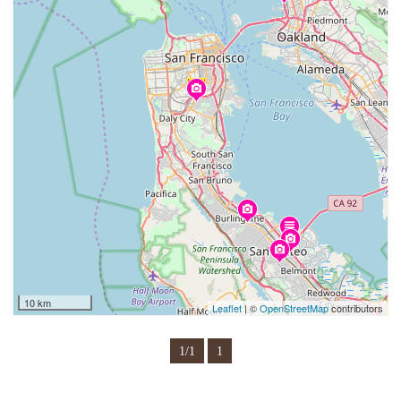
10 km
Leaflet
| ©
OpenStreetMap
contributors
1/1
1