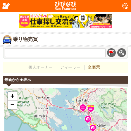
San Francisco
乗り物売買
個人オーナー
ディーラー
全表示
最新から全表示
+
−