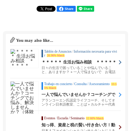
Share
You may also like...
Tablón de Anuncios
/
Información necesaria para vivi
r
26.96% Match
＊＊＊＊＊ 生活お悩み相談 ＊＊＊＊＊
日々の生活で困っていることや悩んでいるこ
と、ありますか？ ⭐︎ 一人で悩まないで お電話
ください ...
Trabajo en concierto
/
Consulta / Asesoramiento
13.5
5% Match
一人で悩んでいませんか？コーチングで
お悩み、解決しませんか？（体験コーチ
アランコーエン氏認定ライフコーチ、そしてオ
ング参加者募集中）
ンライン日本語教室、ことば＋カルチャー代表
の宮崎直子です。...
Eventos
/
Escuela / Seminario
12.66% Match
知っ得、資産と税の賢い付き合い方！動
画配信しています！
日本人ファイナンシャルコンサルタントによる