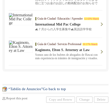
役に立つお金のお話しの動画配信のお知らせで
す。 今回のテ...
Guía de Ciudad
/
Educación / Aprender
12.63% Match
International Mid Pac College
🌊７月からの入学生募集中🌊英語語学学校
Guía de Ciudad
/
Servicio Profesional
10.17% Match
Kagimoto, Elton S. Attorney at Law
Somos uno de los bufetes de abogados de Hawai con
más experiencia en trámites de inmigración y visados.
No dude en ponerse en contacto con nosotros para reci
bir asesoramiento sobre solicitudes de residencia perm
anente y visados, cambios de estatus y otros asuntos e
n japonés. También podemos ayudarle con la formació
n de empresas, incorporación de empresas, adquisicion
es de empresas ＆ y fusiones.
“Tablón de Anuncios”Go back to top
Report this post
Copy and Renew
Change
Delete