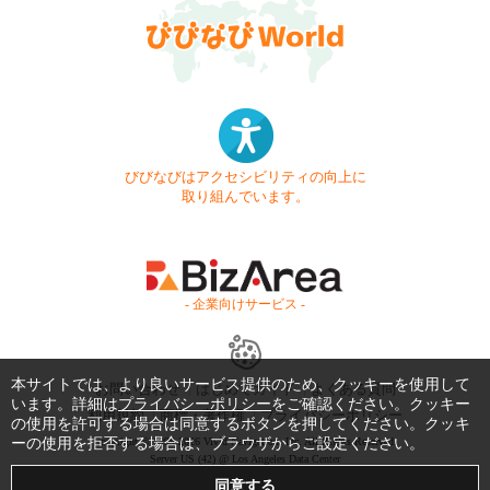
びびなびはアクセシビリティの向上に
取り組んでいます。
- 企業向けサービス -
本サイトでは、より良いサービス提供のため、クッキーを使用して
お問い合わせ
はじめてガイド
よくある質問
います。詳細は
プライバシーポリシー
をご確認ください。クッキー
利用規約
商標・著作権
プライバシーポリシー
の使用を許可する場合は同意するボタンを押してください。クッキ
Copyright © 1999-2026 Vivid Navigation, Inc. All Rights Reserved.
ーの使用を拒否する場合は、ブラウザからご設定ください。
Server US (42) @ Los Angeles Data Center