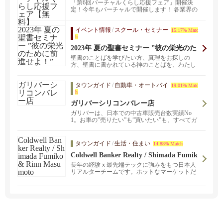
くらし応援フェア【無料】
「第6回バーチャルくらし応援フェア」開催決
定！今年もバーチャルで開催します！ 各業界の
邦人専門家がセ...
イベント情報
/
スクール・セミナー
15.17% Matc
h
2023年 夏の聖書セミナー ”彼の栄光のた
めに前進せよ！”
聖書のことばを学びたい方、真理をお探しの
方、聖書に書かれている神のことばを、わたし
たちの教会の牧師で...
タウンガイド
/
自動車・オートバイ
19.01% Matc
h
ガリバーシリコンバレー店
ガリバーは、日本での中古車販売台数実績No
1。お車の”売りたい”も”買いたい”も、すべてガ
リバーで完結！ガリバーの安心、便利なサービ
スを是非ご体験下さい。またZoomを利用したお
車に関するコンサルティングサービスもご提供
タウンガイド
/
生活・住まい
14.88% Match
しております。
Coldwell Banker Realty / Shimada Fumik
o & Rinn Masumoto
長年の経験ｘ最先端テックに強みをもつ日本人
リアルターチームです。ホットなマーケットだ
からこそ情報を制する者が有利になります。あ
なたの物件の売買をフルサービスでお手伝いし
ます。【初めての物件購入・住宅売却・不動産
投資・住み替え・お引越し・リモデル等】