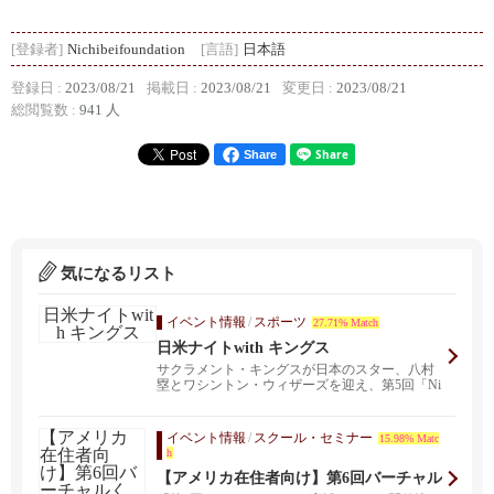
[登録者]
Nichibeifoundation
[言語]
日本語
登録日 :
2023/08/21
掲載日 :
2023/08/21
変更日 :
2023/08/21
総閲覧数 :
941 人
Share
気になるリスト
イベント情報
/
スポーツ
27.71% Match
日米ナイトwith キングス
サクラメント・キングスが日本のスター、八村
塁とワシントン・ウィザーズを迎え、第5回「Ni
chi Be...
イベント情報
/
スクール・セミナー
15.98% Matc
h
【アメリカ在住者向け】第6回バーチャル