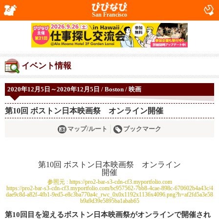
San Francisco
イベント情報
2020年12月5日～2020年12月5日 / Boston / 映画
第10回 ボストン日本映画祭 オンライン開催
マップ/ルート
ブックマーク
参照元 :
https://pro2-bar-s3-cdn-cf3.myportfolio.com
https://pro2-bar-s3-cdn-cf3.myportfolio.com/bc957562-7bb8-4cae-898c-670602b4a43c/4
dae9c8d-a82f-4fb1-9ed5-e8c3ba770a4c_rwc_0x0x1192x1136x4096.png?h=af2fd5a3e58
b9a9d39e5895ba1abab65
第10回目を迎えるボストン日本映画祭がオンラインで開催され