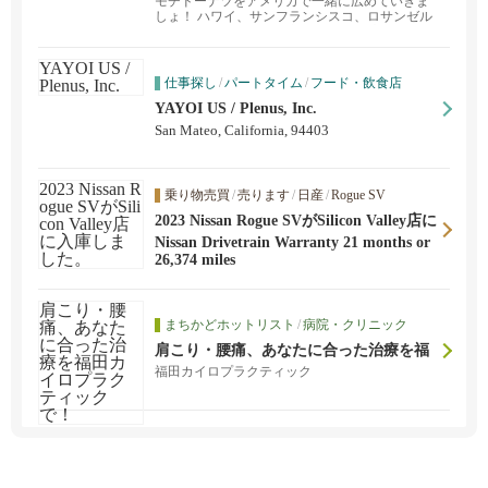
モチドーナツをアメリカで一緒に広めていきま
しょ！ ハワイ、サンフランシスコ、ロサンゼル
ス拡大中！オンライン注文はOakland店のみで
す。Stonestown Galleria SF店とOakland店ではド
ーナツ以外にモチカップケーキも販売しており
ます。
仕事探し
/
パートタイム
/
フード・飲食店
YAYOI US / Plenus, Inc.
San Mateo, California, 94403
乗り物売買
/
売ります
/
日産
/
Rogue SV
2023 Nissan Rogue SVがSilicon Valley店に
入庫しました。
Nissan Drivetrain Warranty 21 months or
26,374 miles
まちかどホットリスト
/
病院・クリニック
肩こり・腰痛、あなたに合った治療を福
田カイロプラクティックで！
福田カイロプラクティック