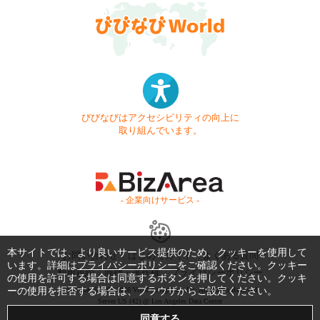
びびなびはアクセシビリティの向上に
取り組んでいます。
- 企業向けサービス -
本サイトでは、より良いサービス提供のため、クッキーを使用して
お問い合わせ
はじめてガイド
よくある質問
います。詳細は
プライバシーポリシー
をご確認ください。クッキー
利用規約
商標・著作権
プライバシーポリシー
の使用を許可する場合は同意するボタンを押してください。クッキ
ーの使用を拒否する場合は、ブラウザからご設定ください。
Copyright © 1999-2026 Vivid Navigation, Inc. All Rights Reserved.
Server US (42) @ Los Angeles Data Center