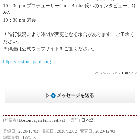
10：00 pm プロデューサーChuk Busher氏へのインタビュー、Q
&A
10：30 pm 閉会
＊進行状況により時間が変更となる場合があります、ご了承く
ださい。
＊詳細は公式ウェブサイトをご覧ください。
https://bostonjapanff.org
Web Access No.
1802297
メッセージを送る
[登録者]
Boston Japan Film Festival
[言語]
日本語
登録日 :
2020/12/02
掲載日 :
2020/12/02
変更日 :
2020/12/03
総閲覧数 :
1331 人