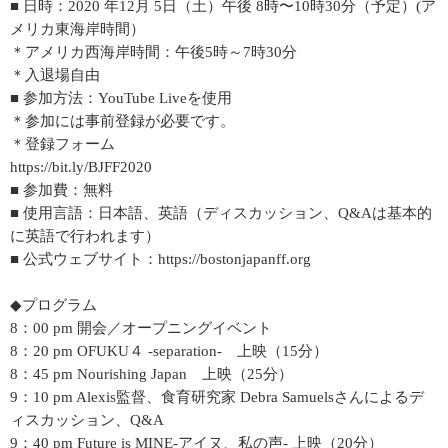
■ 日時：2020 年12月 5日（土）午後 8時〜10時30分（予定）(ア
メリカ東海岸時間）
＊アメリカ西海岸時間：午後5時～7時30分
＊入退場自由
■ 参加方法：YouTube Liveを使用
＊参加には事前登録が必要です。
＊登録フォーム
https://bit.ly/BJFF2020
■ 参加費：無料
■ 使用言語：日本語、英語（ディスカッション、Q&Aは基本的
に英語で行われます）
■ 公式ウェブサイト：https://bostonjapanff.org
◆プログラム
8：00 pm 開会／オープニングイベント
8：20 pm OFUKU４ -separation- 上映（15分）
8：45 pm Nourishing Japan 上映（25分）
9：10 pm Alexis監督、食育研究家 Debra Samuelsさんによるデ
ィスカッション、Q&A
9：40 pm Future is MINE-アイヌ、私の声- 上映（20分）