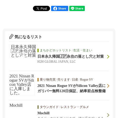
Share
気になるリスト
まちかどホットリスト
/
生活・住まい
日本永久帰国🇯🇵永住の落とし穴と対策
H2H GLOBAL JAPAN, LLC
乗り物売買
/
売ります
/
日産
/
Rogue SV
2021 Nissan Rogue SVがSilicon Valley店に
入庫しました。
ガリバー無料120日保証、納車前点検整備
タウンガイド
/
レストラン・グルメ
Mochill