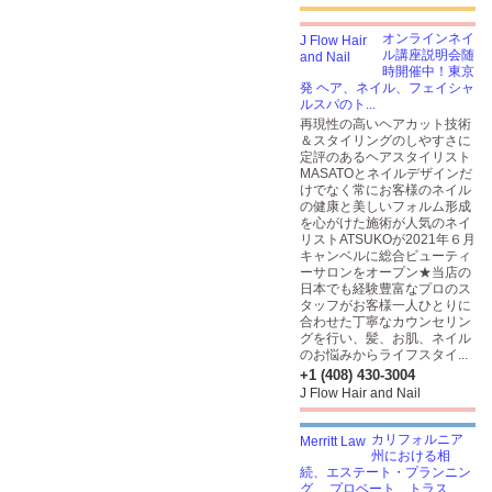
オンラインネイ
ル講座説明会随
時開催中！東京
発 ヘア、ネイル、フェイシャ
ルスパのト...
再現性の高いヘアカット技術
＆スタイリングのしやすさに
定評のあるヘアスタイリスト
MASATOとネイルデザインだ
けでなく常にお客様のネイル
の健康と美しいフォルム形成
を心がけた施術が人気のネイ
リストATSUKOが2021年６月
キャンベルに総合ビューティ
ーサロンをオープン★当店の
日本でも経験豊富なプロのス
タッフがお客様一人ひとりに
合わせた丁寧なカウンセリン
グを行い、髪、お肌、ネイル
のお悩みからライフスタイ...
+1 (408) 430-3004
J Flow Hair and Nail
カリフォルニア
州における相
続、エステート・プランニン
グ、 プロベート、トラス