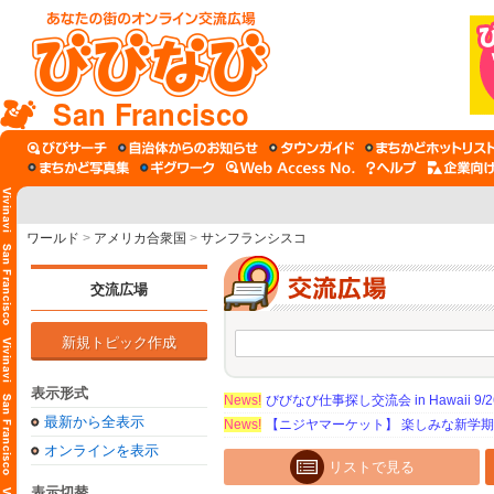
San Francisco
ワールド
>
アメリカ合衆国
>
サンフランシスコ
交流広場
新規トピック作成
表示形式
News!
びびなび仕事探し交流会 in Hawaii 9/26（
最新から全表示
News!
【ニジヤマーケット】 楽しみな新学
オンラインを表示
リストで見る
表示切替