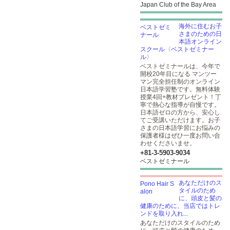
Japan Club of the Bay Area
海外に住むお子
さまのための日
本語オンライン
スクール〈ベストゼミナー
ル〉
ベストゼミナールは、今年で
開校20年目になる マンツー
マン完全担任制のオンライン
日本語学習塾です。無料体験
授業4回+教材プレゼント！丁
寧で熱心な指導が自慢です。
日本語ゼロの方から、安心し
てご受講いただけます。お子
さまの日本語学習にお悩みの
保護者様はぜひ一度お問い合
わせくださいませ。
+81-3-5903​-9034
ベストゼミナール
あなただけのス
タイルのため
に、頭皮と髪の
健康のために、当店ではトレ
ンドを取り入れ...
あなただけのスタイルのため