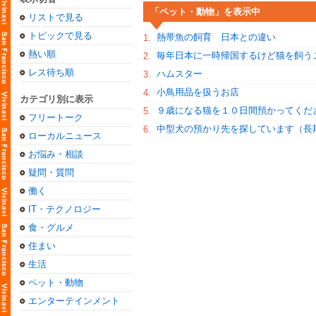
「ペット・動物」を表示中
リストで見る
トピックで見る
熱帯魚の飼育 日本との違い
1.
熱い順
毎年日本に一時帰国するけど猫を飼う
2.
レス待ち順
ハムスター
3.
小鳥用品を扱うお店
4.
カテゴリ別に表示
９歳になる猫を１０日間預かってくだ
5.
フリートーク
中型犬の預かり先を探しています（長
6.
ローカルニュース
お悩み・相談
疑問・質問
働く
IT・テクノロジー
食・グルメ
住まい
生活
ペット・動物
エンターテインメント