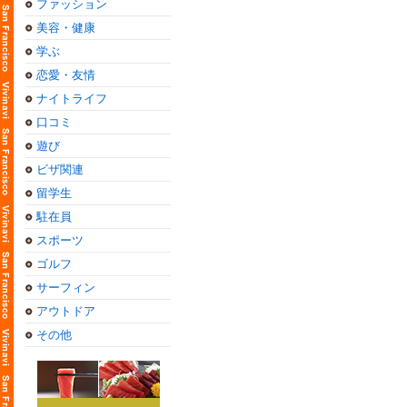
ファッション
美容・健康
学ぶ
恋愛・友情
ナイトライフ
口コミ
遊び
ビザ関連
留学生
駐在員
スポーツ
ゴルフ
サーフィン
アウトドア
その他