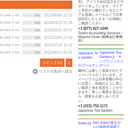
告)、アメリカ会社設立などサ
ポートをしています。マイア
ミ本社から離れているエリア
でも迅速にメールなどで日本
2k view
1 res
2025/06/09 22:33
ペット・動物
語対応いたします！お気軽に
1k view
6 res
2024/03/23 21:38
ペット・動物
ご相談ください。
+1 (877) 827-1040
2k view
0 res
2024/03/15 20:47
ペット・動物
Todd's Accounting Services /
Mayumi Ozaki (尾崎会計事務
3k view
2 res
2023/12/05 23:58
ペット・動物
所)
5k view
1 res
2023/02/16 11:02
ペット・動物
5k view
3 res
2022/08/17 20:43
Japanese Tea
ペット・動物
Gardenは、サ
ンフランシスコ
トピック1/1
1
のゴールデン ゲート ...
園内には新しく改装されたテ
リストの先頭へ戻る
ィーハウスがございます。テ
ィーハウスは日本茶園の中心
に位置し、絵画のように美し
い風景と池を見渡すことがで
きます。美しい風景を見なが
ら、軽食をお楽しみくださ
い。
+1 (415) 752-1171
Japanese Tea Garden
San Joseの昔なが
らの本格居酒屋で