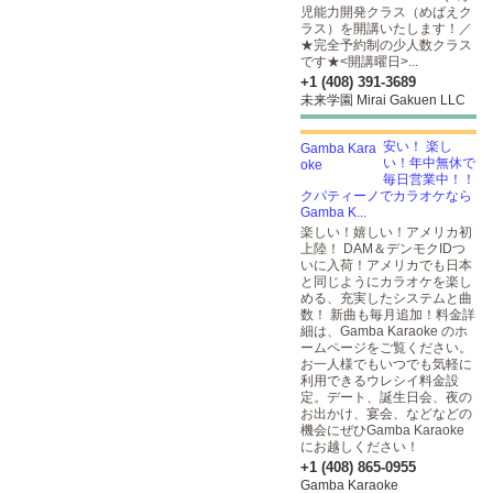
児能力開発クラス（めばえク
ラス）を開講いたします！／
★完全予約制の少人数クラス
です★<開講曜日>...
+1 (408) 391-3689
未来学園 Mirai Gakuen LLC
安い！ 楽し
い！年中無休で
毎日営業中！！
クパティーノでカラオケなら
Gamba K...
楽しい！嬉しい！アメリカ初
上陸！ DAM＆デンモクIDつ
いに入荷！アメリカでも日本
と同じようにカラオケを楽し
める、充実したシステムと曲
数！ 新曲も毎月追加！料金詳
細は、Gamba Karaoke のホ
ームページをご覧ください。
お一人様でもいつでも気軽に
利用できるウレシイ料金設
定。デート、誕生日会、夜の
お出かけ、宴会、などなどの
機会にぜひGamba Karaoke
にお越しください！
+1 (408) 865-0955
Gamba Karaoke