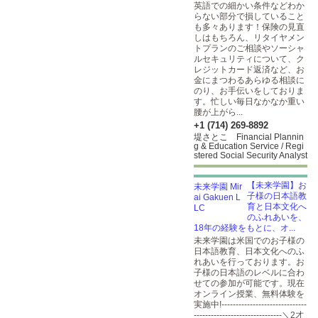
英語での細かい条件などわか
らない部分で損していること
も多々あります！保険の見直
しはもちろん、リタイヤメン
トプランのご相談やソーシャ
ルセキュリティについて、ク
レジットカード返済など、お
金にまつわるあらゆる相談に
のり、お手伝いをしておりま
す。忙しい毎日なかなか重い
腰が上がら...
+1 (714) 269-8892
堤さとこ Financial Plannin
g & Education Service / Regi
stered Social Security Analyst
【未来学園】お
子様の日本語教
育と日本文化へ
のふれあいを、
18年の経験をもとに、オ...
未来学園は米国でのお子様の
日本語教育、日本文化へのふ
れあいを行っております。お
子様の日本語のレベルに合わ
せての参加が可能です。現在
オンライン授業、無料体験を
実施中!------------------------------
-------------------------------＼2才