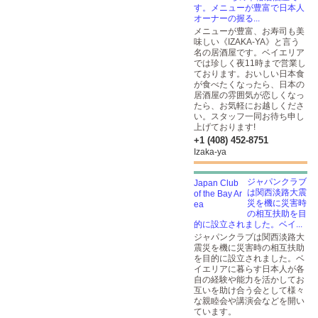
す。メニューが豊富で日本人
オーナーの握る...
メニューが豊富、お寿司も美
味しい《IZAKA-YA》と言う
名の居酒屋です。ベイエリア
では珍しく夜11時まで営業し
ております。おいしい日本食
が食べたくなったら、日本の
居酒屋の雰囲気が恋しくなっ
たら、お気軽にお越しくださ
い。スタッフ一同お待ち申し
上げております!
+1 (408) 452-8751
Izaka-ya
ジャパンクラブ
は関西淡路大震
災を機に災害時
の相互扶助を目
的に設立されました。ベイ...
ジャパンクラブは関西淡路大
震災を機に災害時の相互扶助
を目的に設立されました。ベ
イエリアに暮らす日本人が各
自の経験や能力を活かしてお
互いを助け合う会として様々
な親睦会や講演会などを開い
ています。