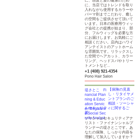
に、頭皮と髪の健康のため
に、当店ではトレンドを取り
入れながら使用するカラーや
パーマ剤までこだわり、癒し
の空間をご提供させて頂いて
います。日本の医療用ウィッ
グ会社との提携が始まり、部
分、フルウィッグを必要な方
にお届けします。お気軽にご
相談ください。店内はハワイ
アンテイストのアットホーム
な雰囲気です。リラックスし
た空間でヘアカット、カラー
リング、ヘッドスパやトリー
トメントなど...
+1 (408) 921-4354
Pono Hair Salon
【保険の見直
し・リタイヤメ
ントプランのご
相談・ソーシャ
ルセキュリティに関するご
質...
ソーシャルセキュリティアナ
リスト・ファイナンシャルプ
ランナーの堤さとこです。あ
なたの保険、しっかり内容を
理解して加入していますか？