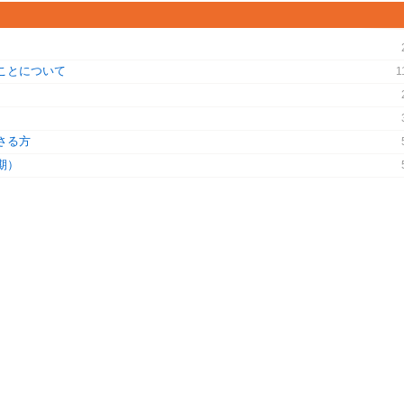
ことについて
1
さる方
期）