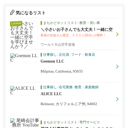
気になるリスト
まちかどホットリスト
/
教育・習い事
COUPON
＼小さいお子さんでも大丈夫！一緒に空
手を学びませんか？／
新規の生徒さん限定、クラス (1回分) が無料！
ワールド大山空手道場
仕事探し
/
正社員
/
フード・飲食店
Goemon LLC
Milpitas, California, 95035
仕事探し
/
在宅業務
/
教育・家庭教師
ALICE LLC
Belmont, カリフォルニア州, 94002
まちかどホットリスト
/
専門サービス