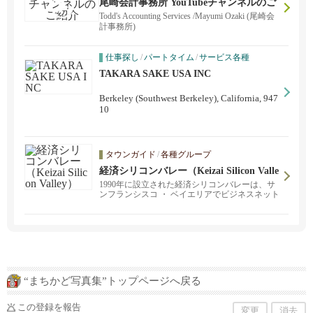
尾崎会計事務所 YouTubeチャンネルのご
紹介
Todd's Accounting Services /Mayumi Ozaki (尾崎会
計事務所)
仕事探し
/
パートタイム
/
サービス各種
TAKARA SAKE USA INC
Berkeley (Southwest Berkeley), California, 947
10
タウンガイド
/
各種グループ
経済シリコンバレー（Keizai Silicon Valle
y）
1990年に設立された経済シリコンバレーは、サ
ンフランシスコ ・ ベイエリアでビジネスネット
ワーキングイベントを主催するNPOです。
“まちかど写真集”トップページへ戻る
この登録を報告
変更
消去