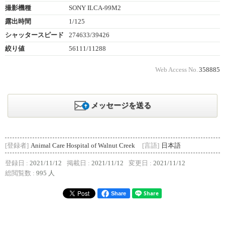
撮影機種
SONY ILCA-99M2
露出時間
1/125
シャッタースピード
274633/39426
絞り値
56111/11288
Web Access No.
358885
メッセージを送る
[登録者]
Animal Care Hospital of Walnut Creek
[言語]
日本語
登録日 :
2021/11/12
掲載日 :
2021/11/12
変更日 :
2021/11/12
総閲覧数 :
995 人
Share