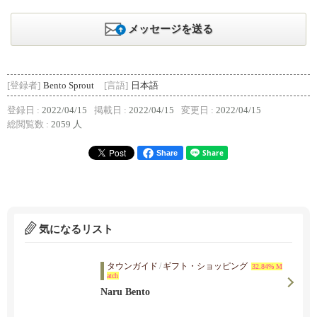
メッセージを送る
[登録者]
Bento Sprout
[言語]
日本語
登録日 :
2022/04/15
掲載日 :
2022/04/15
変更日 :
2022/04/15
総閲覧数 :
2059 人
Share
気になるリスト
タウンガイド
/
ギフト・ショッピング
32.84% M
atch
Naru Bento