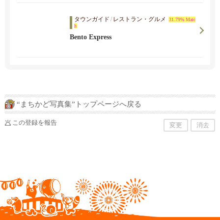
タウンガイド
/
レストラン・グルメ
31.79% Matc
h
Bento Express
“まちかど写真集”トップページへ戻る
この登録を報告
変更
消去