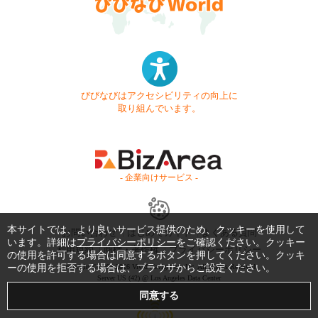
びびなびはアクセシビリティの向上に
取り組んでいます。
- 企業向けサービス -
本サイトでは、より良いサービス提供のため、クッキーを使用して
お問い合わせ
はじめてガイド
よくある質問
います。詳細は
プライバシーポリシー
をご確認ください。クッキー
利用規約
商標・著作権
プライバシーポリシー
の使用を許可する場合は同意するボタンを押してください。クッキ
ーの使用を拒否する場合は、ブラウザからご設定ください。
Copyright © 1999-2026 Vivid Navigation, Inc. All Rights Reserved.
Server US (42) @ Los Angeles Data Center