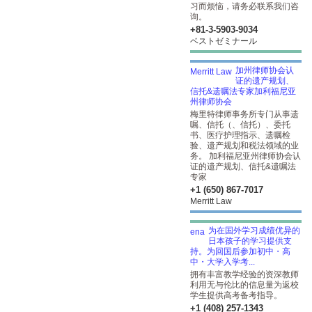
习而烦恼，请务必联系我们咨
询。
+81-3-5903​-9034
ベストゼミナール
加州律师协会认
证的遗产规划、
信托&遗嘱法专家加利福尼亚
州律师协会
梅里特律师事务所专门从事遗
嘱、信托（、信托）、委托
书、医疗护理指示、遗嘱检
验、遗产规划和税法领域的业
务。 加利福尼亚州律师协会认
证的遗产规划、信托&遗嘱法
专家
+1 (650) 867-7017
Merritt Law
为在国外学习成绩优异的
日本孩子的学习提供支
持。为回国后参加初中・高
中・大学入学考...
拥有丰富教学经验的资深教师
利用无与伦比的信息量为返校
学生提供高考备考指导。
+1 (408) 257-1343