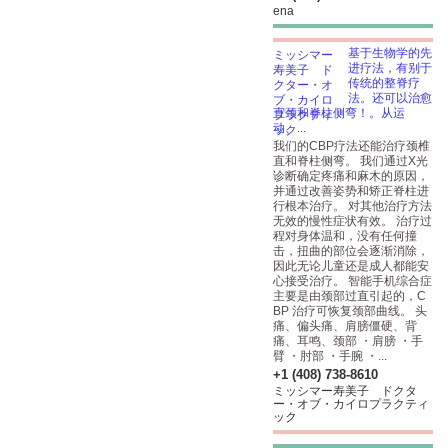
ena
基于生物学的先
进疗法，有别于
传统的整脊疗
法。还可以治愈
直颈和脊柱侧弯！。从运
动、...
我们的CBP疗法还能治疗颈椎
直和脊柱侧弯。 我们通过X光
诊断确定疼痛和麻木的原因，
并通过改善姿势和矫正脊柱进
行根本治疗。 对其他治疗方法
无效的慢性症状有效。 治疗过
程对身体温和，没有任何撞
击，扭曲的部位会逐渐消除，
因此无论儿童还是成人都能安
心接受治疗。 智能手机综合症
主要是由颈部过直引起的，C
BP 治疗可恢复颈部曲线。 头
痛、偏头痛、肩膀僵硬、背
痛、耳鸣、颈部 ・肩膀 ・手
臂 ・肘部 ・手腕 ・...
+1 (408) 738-8610
ミッシマー寿美子 ドクタ
ー・オブ・カイロプラクティ
ック