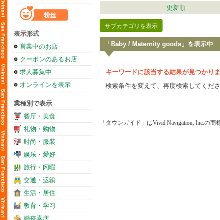
更新順
サブカテゴリを表示
表示形式
「Baby / Maternity goods」を表示中
営業中のお店
クーポンのあるお店
求人募集中
キーワードに該当する結果が見つかり
オンラインを表示
検索条件を変えて、再度検索してくだ
業種別で表示
餐厅・美食
「タウンガイド」はVivid Navigation, Inc.
礼物・购物
时尚・服装
娱乐・爱好
旅行・闲暇
交通・运输
生活・居住
教育・学习
婚丧喜庆