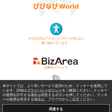
びびなびはアクセシビリティの向上に
取り組んでいます。
- 企業向けサービス -
本サイトでは、より良いサービス提供のため、クッキーを使用して
お問い合わせ
はじめてガイド
よくある質問
います。詳細は
プライバシーポリシー
をご確認ください。クッキー
利用規約
商標・著作権
プライバシーポリシー
の使用を許可する場合は同意するボタンを押してください。クッキ
Copyright © 1999-2026 Vivid Navigation, Inc. All Rights Reserved.
ーの使用を拒否する場合は、ブラウザからご設定ください。
Server US (75) @ Los Angeles Data Center