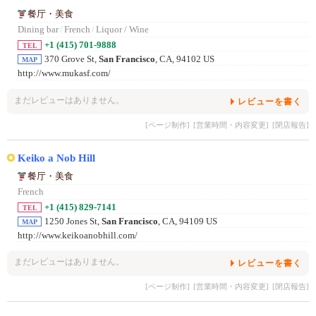
餐厅・美食
Dining bar
/
French
/
Liquor / Wine
+1 (415) 701-9888
TEL
370 Grove St,
San Francisco
, CA, 94102 US
MAP
http://www.mukasf.com/
まだレビューはありません。
レビューを書く
[ページ制作]
[営業時間・内容変更]
[閉店報告]
Keiko a Nob Hill
餐厅・美食
French
+1 (415) 829-7141
TEL
1250 Jones St,
San Francisco
, CA, 94109 US
MAP
http://www.keikoanobhill.com/
まだレビューはありません。
レビューを書く
[ページ制作]
[営業時間・内容変更]
[閉店報告]