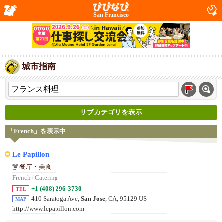
San Francisco
城市指南
サブカテゴリを表示
「French」を表示中
Le Papillon
餐厅・美食
French
/
Catering
+1 (408) 296-3730
TEL
410 Saratoga Ave,
San Jose
, CA, 95129 US
MAP
http://www.lepapillon.com