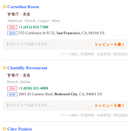
Carnelian Room
餐厅・美食
American
/
French
/
Liquor / Wine
+1 (415) 433-7500
TEL
555 California St Fl 52,
San Francisco
, CA, 94104 US
MAP
まだレビューはありません。
レビューを書く
[ページ制作]
[営業時間・内容変更]
[閉店報告]
Chantilly Restaurant
餐厅・美食
French
/
Italian
+1 (650) 321-4080
TEL
3001 El Camino Real,
Redwood City
, CA, 94061 US
MAP
まだレビューはありません。
レビューを書く
[ページ制作]
[営業時間・内容変更]
[閉店報告]
Chez Panisse