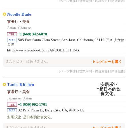
[ページ制作]
[営業時間・内容変更]
[閉店報告]
Noodle Dude
餐厅・美食
Asian
/
Chinese
+1 (669) 342-6070
TEL
505 East Santa Clara Street,
San Jose
, California, 95112 アメリカ合
MAP
衆国
https://www.facebook.com/ANOOD LETHING
まだレビューはありません。
レビューを書く
[ページ制作]
[営業時間・内容変更]
[閉店報告]
Tani's Kitchen
餐厅・美食
Japanese
/
Asian
+1 (650) 992-1701
TEL
32 Park Plaza Dr,
Daly City
, CA, 94015 US
MAP
安居乐业 "是日本的饮食文化。
まだレビューはありません。