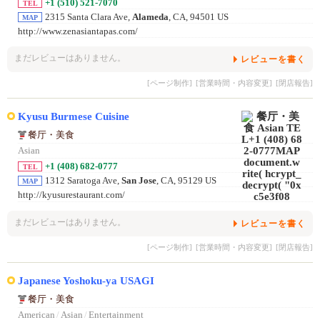
+1 (510) 521-7070
TEL
2315 Santa Clara Ave,
Alameda
, CA, 94501 US
MAP
http://www.zenasiantapas.com/
まだレビューはありません。
レビューを書く
[ページ制作]
[営業時間・内容変更]
[閉店報告]
Kyusu Burmese Cuisine
餐厅・美食
Asian
+1 (408) 682-0777
TEL
1312 Saratoga Ave,
San Jose
, CA, 95129 US
MAP
http://kyusurestaurant.com/
まだレビューはありません。
レビューを書く
[ページ制作]
[営業時間・内容変更]
[閉店報告]
Japanese Yoshoku-ya USAGI
餐厅・美食
American
/
Asian
/
Entertainment