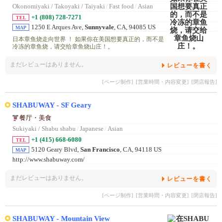
Okonomiyaki / Takoyaki / Taiyaki
/
Fast food
/
Asian
+1 (808) 728-7271
TEL
1250 E Arques Ave,
Sunnyvale
, CA, 94085 US
MAP
日本章鱼烧走向世界 ！ 如果你在美国想要真正的，而不是
冷冻的章鱼烧，请交给章鱼烧山庄！。
まだレビューはありません。
レビューを書く
[ページ制作]
[営業時間・内容変更]
[閉店報告]
SHABUWAY - SF Geary
餐厅・美食
Sukiyaki / Shabu shabu
/
Japanese
/
Asian
+1 (415) 668-6080
TEL
5120 Geary Blvd,
San Francisco
, CA, 94118 US
MAP
http://www.shabuway.com/
まだレビューはありません。
レビューを書く
[ページ制作]
[営業時間・内容変更]
[閉店報告]
SHABUWAY - Mountain View