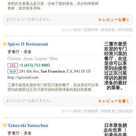
香料的主要重点是川菜，但有了新的变化，充分利用新鲜
食材，提供更多美味。
まだレビューはありません。
レビューを書く
[ページ制作]
[営業時間・内容変更]
[閉店報告]
Spices II Restaurant
餐厅・美食
Chinese
/
Asian
/
Liquor / Wine
+1 (415) 752-8885
TEL
291 6th Ave,
San Francisco
, CA, 94118 US
MAP
http://spicessf.com
三藩市最受欢迎的专门经营川菜的餐厅，在这里你可以享
受到由接受过正宗川菜培训的厨师准备的最好的菜肴。
まだレビューはありません。
レビューを書く
[ページ制作]
[営業時間・内容変更]
[閉店報告]
Takoyaki Yamachan
餐厅・美食