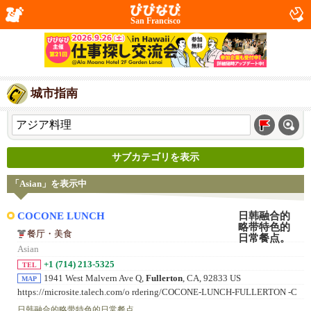
San Francisco
城市指南
サブカテゴリを表示
「Asian」を表示中
COCONE LUNCH
餐厅・美食
Asian
+1 (714) 213-5325
TEL
1941 West Malvern Ave Q,
Fullerton
, CA, 92833 US
MAP
https://microsite.talech.com/o rdering/COCONE-LUNCH-FULLERTON -C
A/Elyjp9rM4e3YMP1v
日韩融合的略带特色的日常餐点。