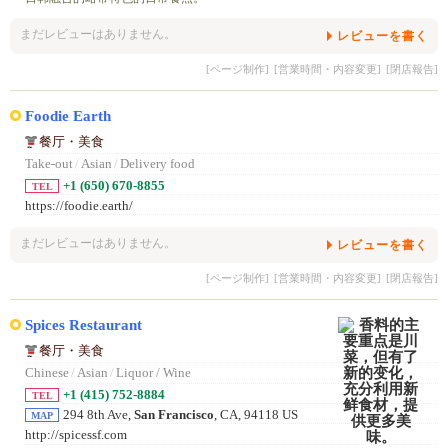
まだレビューはありません。
レビューを書く
[ページ制作]
[営業時間・内容変更]
[閉店報告]
Foodie Earth
餐厅・美食
Take-out
/
Asian
/
Delivery food
+1 (650) 670-8855
TEL
https://foodie.earth/
まだレビューはありません。
レビューを書く
[ページ制作]
[営業時間・内容変更]
[閉店報告]
Spices Restaurant
餐厅・美食
Chinese
/
Asian
/
Liquor / Wine
+1 (415) 752-8884
TEL
294 8th Ave,
San Francisco
, CA, 94118 US
MAP
http://spicessf.com