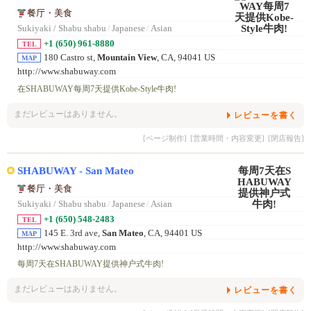
餐厅・美食
Sukiyaki / Shabu shabu
/
Japanese
/
Asian
+1 (650) 961-8880
TEL
180 Castro st,
Mountain View
, CA, 94041 US
MAP
http://www.shabuway.com
在SHABUWAY每周7天提供Kobe-Style牛肉!
まだレビューはありません。
レビューを書く
[ページ制作]
[営業時間・内容変更]
[閉店報告]
SHABUWAY - San Mateo
餐厅・美食
Sukiyaki / Shabu shabu
/
Japanese
/
Asian
+1 (650) 548-2483
TEL
145 E. 3rd ave,
San Mateo
, CA, 94401 US
MAP
http://www.shabuway.com
每周7天在SHABUWAY提供神户式牛肉!
まだレビューはありません。
レビューを書く