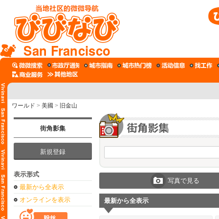
San Francisco
ワールド
>
美國
>
旧金山
街角影集
新規登録
表示形式
写真で見る
最新から全表示
オンラインを表示
最新から全表示