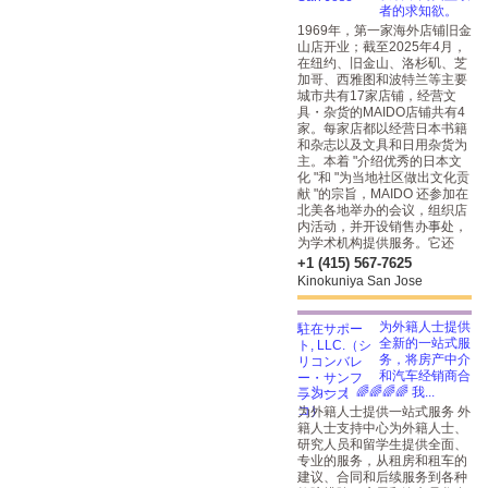
者的求知欲。
1969年，第一家海外店铺旧金
山店开业；截至2025年4月，
在纽约、旧金山、洛杉矶、芝
加哥、西雅图和波特兰等主要
城市共有17家店铺，经营文
具・杂货的MAIDO店铺共有4
家。每家店都以经营日本书籍
和杂志以及文具和日用杂货为
主。本着 "介绍优秀的日本文
化 "和 "为当地社区做出文化贡
献 "的宗旨，MAIDO 还参加在
北美各地举办的会议，组织店
内活动，并开设销售办事处，
为学术机构提供服务。它还
+1 (415) 567-7625
Kinokuniya San Jose
为外籍人士提供
全新的一站式服
务，将房产中介
和汽车经销商合
二为一 ！ 🌈🌈🌈🌈 我...
为外籍人士提供一站式服务 外
籍人士支持中心为外籍人士、
研究人员和留学生提供全面、
专业的服务，从租房和租车的
建议、合同和后续服务到各种