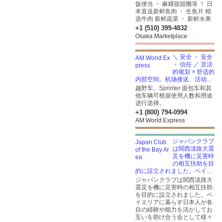
饭便当 ・ 麻糬甜甜圈等 ！ 日
本直送新鲜鱼肉 ・ 生鱼片 精
选牛肉 新鲜蔬菜 ・ 新鲜水果
+1 (510) 399-4832
Osaka Marketplace
＼ 安全 ・ 安全
・ 信任 ／ 灵活
的规划 × 舒适的
内部空间。机场接送、活动...
越野车、Sprinter 面包车和其
他车辆可根据使用人数和用途
进行选择。
+1 (800) 794-0994
AM World Express
ジャパンクラブ
は関西淡路大震
災を機に災害時
の相互扶助を目
的に設立されました。ベイ...
ジャパンクラブは関西淡路大
震災を機に災害時の相互扶助
を目的に設立されました。ベ
イエリアに暮らす日本人が各
自の経験や能力を活かしてお
互いを助け合う会として様々