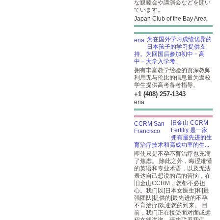
な親睦会や講演会などを開い
ています。
Japan Club of the Bay Area
为在国外学习成绩优异的
日本孩子的学习提供支
持。为回国后参加初中・高
中・大学入学考...
拥有丰富教学经验的资深教师
利用无与伦比的信息量为返校
学生提供高考备考指导。
+1 (408) 257-1343
ena
旧金山 CCRM
Fertiliy 是一家
拥有最先进的生
育治疗技术和高成功率的生...
即使只是不孕不育治疗也充满
了焦虑。 除此之外，晦涩难懂
的英语和专业术语，以及无法
表达自己想说的话的苦恼，在
旧金山CCRM，您都不必担
心。我们以[日本女医生]和[最
强团队]提供的[最先进的不孕
不育治疗]欢迎您的到来。 目
前，我们正在接受面对面或远