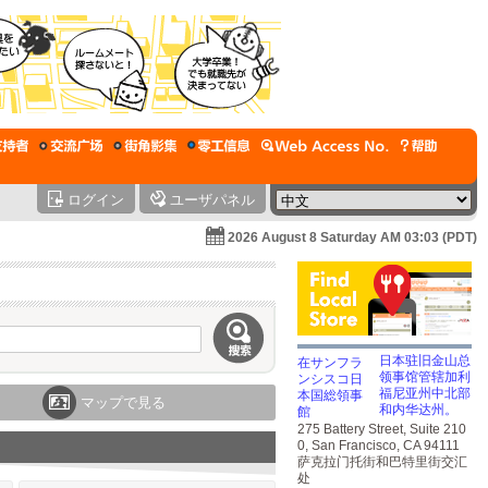
ログイン
ユーザパネル
2026 August 8 Saturday AM 03:03 (PDT)
日本驻旧金山总
领事馆管辖加利
福尼亚州中北部
マップで見る
和内华达州。
275 Battery Street, Suite 210
0, San Francisco, CA 94111
萨克拉门托街和巴特里街交汇
处