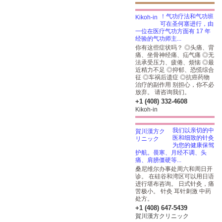
！气功疗法和气功班
可在圣何塞进行，由
一位在医疗气功方面有 17 年
经验的气功师主...
你有这些症状吗？ ◎头痛、背
痛、坐骨神经痛、疝气痛 ◎无
法承受压力、疲倦、烦恼 ◎最
近精力不足 ◎抑郁、恐慌综合
征 ◎车祸后遗症 ◎抗癌药物
治疗的副作用 别担心，你不必
放弃。 请咨询我们。
+1 (408) 332-4608
Kikoh-in
我们以亲切的中
医和细致的针灸
为您的健康保驾
护航。畏寒、月经不调、头
痛、肩膀僵硬等...
桑尼维尔办事处周六和周日开
诊。 在硅谷和湾区可以用日语
进行堪布咨询。 日式针灸，痛
苦极小。 针灸 耳针刺激 中药
处方。
+1 (408) 647-5439
賀川漢方クリニック