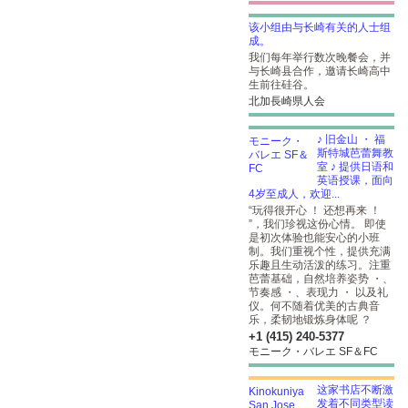
该小组由与长崎有关的人士组
成。
我们每年举行数次晚餐会，并
与长崎县合作，邀请长崎高中
生前往硅谷。
北加長崎県人会
♪ 旧金山 ・ 福
斯特城芭蕾舞教
室 ♪ 提供日语和
英语授课，面向
4岁至成人，欢迎...
“玩得很开心 ！ 还想再来 ！
”，我们珍视这份心情。 即使
是初次体验也能安心的小班
制。我们重视个性，提供充满
乐趣且生动活泼的练习。注重
芭蕾基础，自然培养姿势 ・、
节奏感 ・、表现力 ・ 以及礼
仪。何不随着优美的古典音
乐，柔韧地锻炼身体呢 ？
+1 (415) 240-5377
モニーク・バレエ SF＆FC
这家书店不断激
发着不同类型读