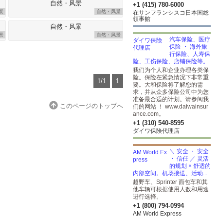
+1 (415) 780-6000
景
自然・风景
在サンフランシスコ日本国総
領事館
景
自然・风景
汽车保险、医疗
保险 ・ 海外旅
行保险、人寿保
险、工伤保险、店铺保险等。
我们为个人和企业办理各类保
险。保险在紧急情况下非常重
1/1
1
要。大和保险将了解您的需
求，并从众多保险公司中为您
准备最合适的计划。请参阅我
このページのトップへ
们的网站 ！ www.daiwainsur
ance.com。
+1 (310) 540-8595
ダイワ保険代理店
＼ 安全 ・ 安全
・ 信任 ／ 灵活
的规划 × 舒适的
内部空间。机场接送、活动...
越野车、Sprinter 面包车和其
他车辆可根据使用人数和用途
进行选择。
+1 (800) 794-0994
AM World Express