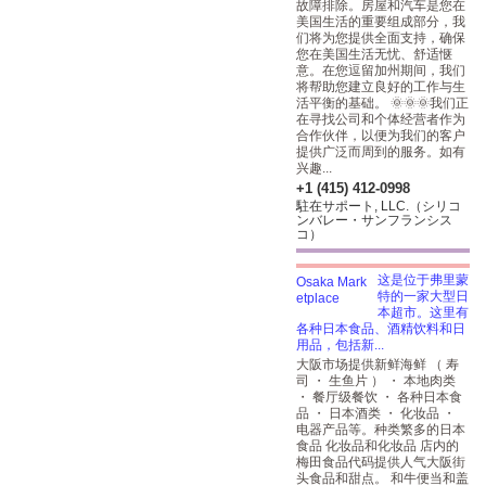
故障排除。房屋和汽车是您在
美国生活的重要组成部分，我
们将为您提供全面支持，确保
您在美国生活无忧、舒适惬
意。在您逗留加州期间，我们
将帮助您建立良好的工作与生
活平衡的基础。 🌞🌞🌞我们正
在寻找公司和个体经营者作为
合作伙伴，以便为我们的客户
提供广泛而周到的服务。如有
兴趣...
+1 (415) 412-0998
駐在サポート, LLC.（シリコ
ンバレー・サンフランシス
コ）
这是位于弗里蒙
特的一家大型日
本超市。这里有
各种日本食品、酒精饮料和日
用品，包括新...
大阪市场提供新鲜海鲜 （ 寿
司 ・ 生鱼片 ） ・ 本地肉类
・ 餐厅级餐饮 ・ 各种日本食
品 ・ 日本酒类 ・ 化妆品 ・
电器产品等。种类繁多的日本
食品
化妆品和化妆品
店内的
梅田食品代码提供人气大阪街
头食品和甜点。 和牛便当和盖