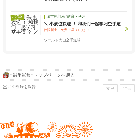
城市热门榜
/
教育・学习
COUPON
＼ 小孩也欢迎 ！ 和我们一起学习空手道
？ ／
仅限新生，免费上课（1 次）！。
ワールド大山空手道場
“街角影集”トップページへ戻る
この登録を報告
変更
消去