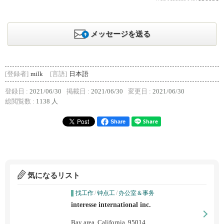
メッセージを送る
[登録者]
milk
[言語]
日本語
登録日 :
2021/06/30
掲載日 :
2021/06/30
変更日 :
2021/06/30
総閲覧数 :
1138 人
Share
気になるリスト
找工作
/
钟点工
/
办公室＆事务
interesse international inc.
Bay area, California, 95014