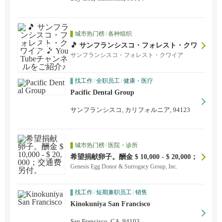
城市热门榜
/
各种组织
🎵 サンフランシスコ・フォレスト・クワ
イア 🎵 YouTubeチャンネルをご紹介♪
サンフランシスコ・フォレスト・クワイア
找工作
/
全职员工
/
健康・医疗
Pacific Dental Group
サンフランシスコ, カリフォルニア, 94123
城市热门榜
/
医院・诊所
希望捐献卵子。酬金 $ 10,000 - $ 20,000；
交通费另付。
Genesis Egg Donor & Surrogacy Group, Inc.
找工作
/
短期兼职员工
/
销售
Kinokuniya San Francisco
San Francisco, CA, 94103