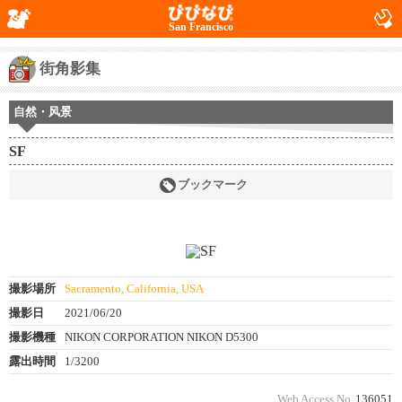
San Francisco
街角影集
自然・风景
SF
ブックマーク
撮影場所
Sacramento, California, USA
撮影日
2021/06/20
撮影機種
NIKON CORPORATION NIKON D5300
露出時間
1/3200
Web Access No.
136051