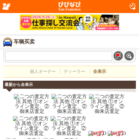
San Francisco
车辆买卖
個人オーナー
ディーラー
全表示
最新から全表示