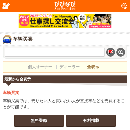
San Francisco
车辆买卖
個人オーナー
ディーラー
全表示
最新から全表示
车辆买卖
车辆买卖では、売りたい人と買いたい人が直接車などを売買するこ
とが可能です。
無料登録
有料掲載