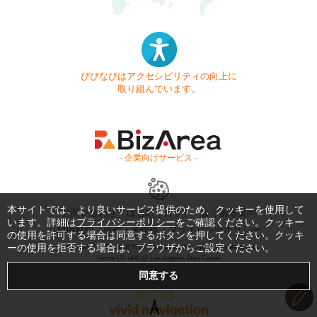
びびなびはアクセシビリティの向上に
取り組んでいます。
- 企業向けサービス -
本サイトでは、より良いサービス提供のため、クッキーを使用して
お問い合わせ
はじめてガイド
よくある質問
います。詳細は
プライバシーポリシー
をご確認ください。クッキー
利用規約
商標・著作権
プライバシーポリシー
の使用を許可する場合は同意するボタンを押してください。クッキ
ーの使用を拒否する場合は、ブラウザからご設定ください。
Copyright © 1999-2026 Vivid Navigation, Inc. All Rights Reserved.
Server US (44) @ Los Angeles Data Center