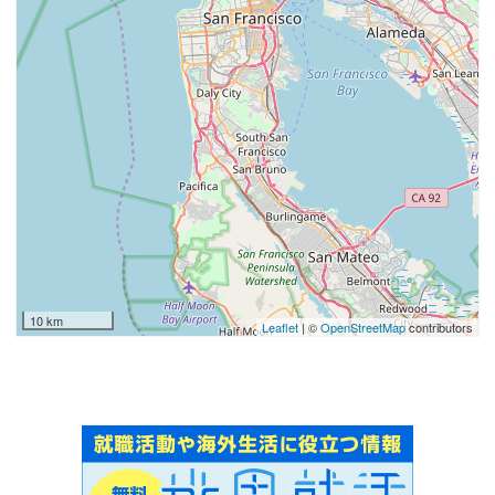
10 km
Leaflet
| ©
OpenStreetMap
contributors