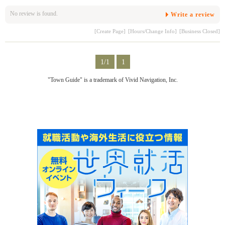
No review is found.
Write a review
[Create Page]
[Hours/Change Info]
[Business Closed]
1/1
1
"Town Guide" is a trademark of Vivid Navigation, Inc.