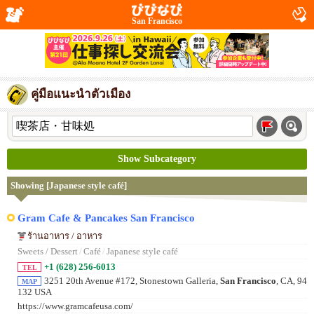
San Francisco
คู่มือแนะนำตัวเมือง
Show Subcategory
Showing [Japanese style café]
Gram Cafe & Pancakes San Francisco
ร้านอาหาร / อาหาร
Sweets / Dessert
/
Café
/
Japanese style café
+1 (628) 256-6013
TEL
3251 20th Avenue #172, Stonestown Galleria,
San Francisco
, CA, 94
MAP
132 USA
https://www.gramcafeusa.com/