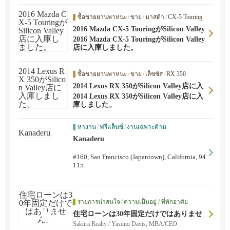
ซื้อขายยานพาหนะ
/
ขาย
/
มาสด้า
/
CX-5 Touring
2016 Mazda CX-5 TouringがSilicon Valley
店に入庫しました。
2016 Mazda CX-5 TouringがSilicon Valley
店に入庫しました。
ซื้อขายยานพาหนะ
/
ขาย
/
เล็ซซัส
/
RX 350
2014 Lexus RX 350がSilicon Valley店に入
庫しました。
2014 Lexus RX 350がSilicon Valley店に入
庫しました。
หางาน
/
ฟรีแล็นซ์
/
งานเฉพาะด้าน
Kanaderu
#160, San Francisco (Japantown), California, 94
115
รายการน่าสนใจ
/
ความเป็นอยู่ / ที่พักอาศัย
住宅ローンは30年固定だけではありませ
ん。
Sakura Realty / Yasumi Davis, MBA/CEO