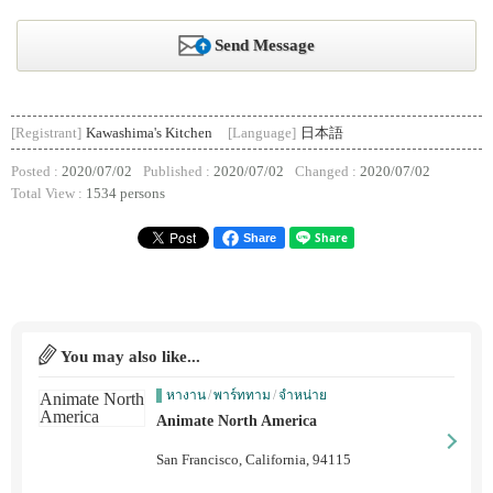
Send Message
[Registrant]
Kawashima's Kitchen
[Language]
日本語
Posted :
2020/07/02
Published :
2020/07/02
Changed :
2020/07/02
Total View :
1534 persons
Share
You may also like...
หางาน
/
พาร์ททาม
/
จำหน่าย
Animate North America
San Francisco, California, 94115