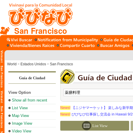
San Francisco
World
>
Estados Unidos
>
San Francisco
Guía de Ciudad
View Option
Show all from recent
List View
News!
【ニジヤマーケット】 楽しみな新学
News!
びびなび仕事探し交流会 in Hawaii 9/26（
Map View
Image View
List View
Video View