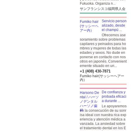
Fukuoka. Organiza n...
サンフランシスコ福岡県人会
Servicio person
alizado, desde
el champú ...
Ofrecemos ase
soramiento sobre problemas
capilares y peinados para ho
mbres y mujeres de todas las
edades y sexos. No dude en
ponerse en contacto con nos
otros en japonés. Convenient
emente situado en un...
+1 (408) 430-7871
Fumiko hair(サッシーヘアー
内）
De confianza y
probada eficaci
a durante ...
Le apoyaremos
en la consecución de su sonr
isa ideal con nuestra rica exp
eriencia y atención médica a
vanzada. La ansiedad sobre
el tratamiento dental en los E