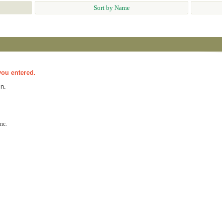
Sort by Name
you entered.
n.
nc.