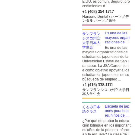
E.UU. es común. Seguro, pro
cedimientos d...
+1 (408) 354-1717
Harsono Dental / ハーソノデ
ンタル ハーソノ歯科
Es una de las
mayores organi
zaciones de ...
Es una de las
mayores organizaciones de
estudiantes japoneses de la
Universidad Estatal de San F
rancisco. La JSA Career tien
e como objetivo apoyar a los
estudiantes japoneses en su
búsqueda de empleo ...
+1 (415) 338-1111
サンフランシスコ州立大学日
本人学生会
Escuela de jap
onés para beb
és, niños de ...
¿Por qué no probar la educa
ción bilingüe en los important
es años de la primera infanci
a y la escuela? La clase de j