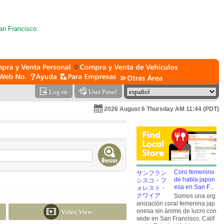
Log-in
User Panel
2026 August 6 Thursday AM 11:44 (PDT)
Coro femenino
de habla japon
esa en San F...
Somos una org
anización coral femenina jap
onesa sin ánimo de lucro con
Video View
sede en San Francisco, Calif