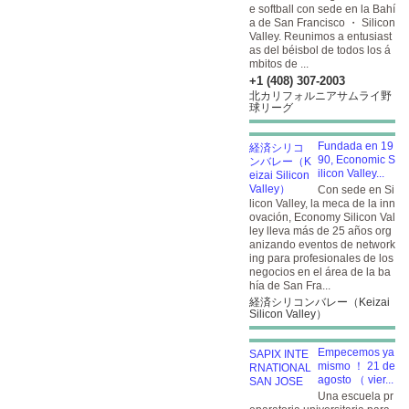
e softball con sede en la Bahí
a de San Francisco ・ Silicon
Valley. Reunimos a entusiast
as del béisbol de todos los á
mbitos de ...
+1 (408) 307-2003
北カリフォルニアサムライ野
球リーグ
Fundada en 19
90, Economic S
ilicon Valley...
Con sede en Si
licon Valley, la meca de la inn
ovación, Economy Silicon Val
ley lleva más de 25 años org
anizando eventos de network
ing para profesionales de los
negocios en el área de la ba
hía de San Fra...
経済シリコンバレー（Keizai
Silicon Valley）
Empecemos ya
mismo ！ 21 de
agosto （ vier...
Una escuela pr