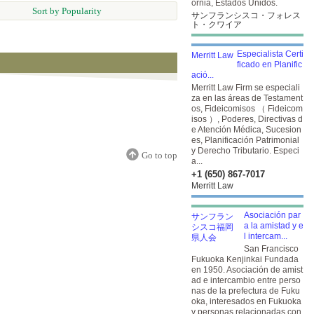
ornia, Estados Unidos.
Sort by Popularity
サンフランシスコ・フォレス
ト・クワイア
Especialista Certi
ficado en Planific
ació...
Merritt Law Firm se especiali
za en las áreas de Testament
os, Fideicomisos （ Fideicom
isos ）, Poderes, Directivas d
e Atención Médica, Sucesion
es, Planificación Patrimonial
y Derecho Tributario. Especi
Go to top
a...
+1 (650) 867-7017
Merritt Law
Asociación par
a la amistad y e
l intercam...
San Francisco
Fukuoka Kenjinkai Fundada
en 1950. Asociación de amist
ad e intercambio entre perso
nas de la prefectura de Fuku
oka, interesados en Fukuoka
y personas relacionadas con