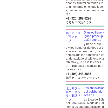
aponés Kurumi pretende cre
ar un entorno en el que todo
s, desde niños pequeños has
ta a...
+1 (925) 289-8296
くるみ日本語クラス
Si usted tiene a
lguna preocup
ación sobre...
¿Tiene el cuell
o y los hombros rígidos por tr
abajar en un escritorio, mirar
demasiado las pantallas o us
ar demasiado el teléfono o la
tableta? ¿Le pesa la cabez
a? ¿Trabaja a distancia, nun
ca sale de c...
+1 (408) 343-3835
福田カイロプラクティック
Los entusiastas
del béisbol del
Área de ...
La Liga de Béis
bol Samurai del Norte de Cal
ifornia es una organización d