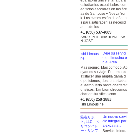
eparatoria universitaria para
estudiantes expatriados, con
edificios escolares en las áre
as de San José y Nueva Yor
k. Las clases están diseñada
s para satisfacer las necesid
ades de los ...
+1 (650) 537-4089
SAPIX INTERNATIONAL SA
N JOSE
Deje su servici
o de limusina e
n el Área ...
Más seguro. Más cómodo. Ap
oyamos su viaje. Podemos s
atisfacer una amplia gama d
e peticiones, desde traslados
al aeropuerto hasta charters t
urísticos. También ofrecemos
charters turísticos com...
+1 (650) 259-1883
Ishi Limousine
Un nuevo servi
cio integral par
a expatria...
Servicio integra