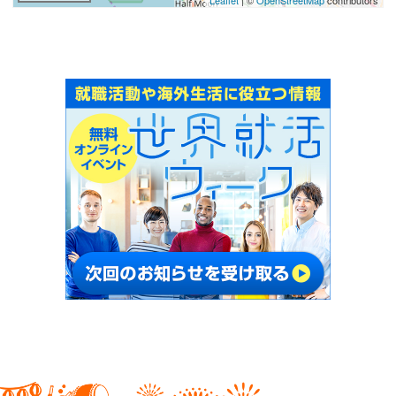
Leaflet
| ©
OpenStreetMap
contributors