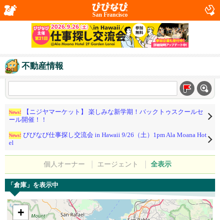
San Francisco
不動産情報
【ニジヤマーケット】 楽しみな新学期！バックトゥスクールセ
News!
ール開催！！
びびなび仕事探し交流会 in Hawaii 9/26（土）1pm Ala Moana Hot
News!
el
個人オーナー
エージェント
全表示
「倉庫」を表示中
+