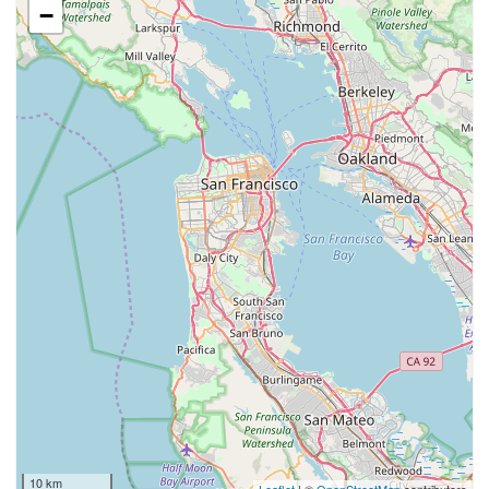
−
10 km