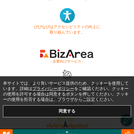
びびなびはアクセシビリティの向上に
取り組んでいます。
- 企業向けサービス -
本サイトでは、より良いサービス提供のため、クッキーを使用して
お問い合わせ
はじめてガイド
よくある質問
います。詳細は
プライバシーポリシー
をご確認ください。クッキー
利用規約
商標・著作権
プライバシーポリシー
の使用を許可する場合は同意するボタンを押してください。クッキ
ーの使用を拒否する場合は、ブラウザからご設定ください。
Copyright © 1999-2026 Vivid Navigation, Inc. All Rights Reserved.
Server US (44) @ Los Angeles Data Center